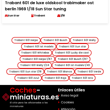
Trabant 601 de luxe oldskool trabimaker ost
berlin 1969 1/18 Sun Star tuning
Sun Star
Trabant
1/18
Trabant 601 Herpa
Trabant 601 Busch
Trabant 601 Welly
Trabant 601 Ist models
Trabant 601 Sun star
Trabant 601 Whitebox
Trabant 601 Lucky die cast
Trabant 601 Herpa 1/87
Trabant 601 Busch 1/87
Trabant 601 Welly 1/24
Trabant 601 Ist models 1/43
Trabant 601 Sun star 1/18
Trabant 601 Blanca
Trabant 601 Verde
Trabant 601 Azul
Trabant 601 Roja
Trabant 601 Gris
Coches
-
Enlaces útiles
miniaturas.es
Aviso legal
Cookies
El sitio para los aficionados a las
miniaturas
Afiliación