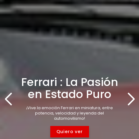
BMW : La Alianza
Perfecta entre
Lujo y
Rendimiento
Redescubre la elegancia y el dinamismo de
BMW en versión miniatura, ¡para una colección
con carácter!