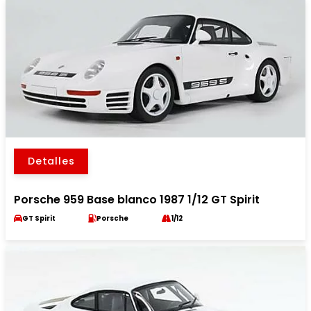
Detalles
Porsche 959 Base blanco 1987 1/12 GT Spirit
GT Spirit
Porsche
1/12