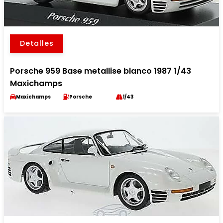
Detalles
Porsche 959 Base metallise blanco 1987 1/43
Maxichamps
Maxichamps
Porsche
1/43