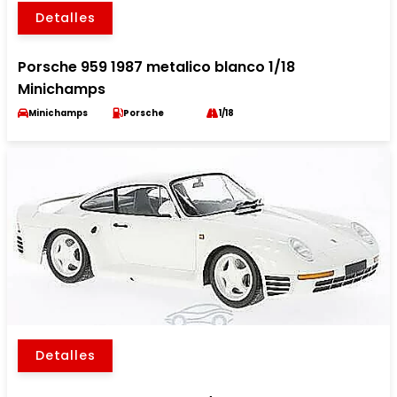
Detalles
Porsche 959 1987 metalico blanco 1/18
Minichamps
Minichamps
Porsche
1/18
Detalles