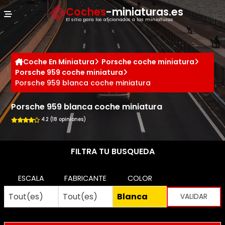
Panel de gestión de cookies
Coches
-miniaturas.es
El sitio para los aficionados a las miniaturas
Coche En Miniatura
Porsche coche miniatura
Porsche 959 coche miniatura
Porsche 959 blanca coche miniatura
Porsche 959 blanca coche miniatura
4.2 (18 opiniones)
FILTRA TU BUSQUEDA
ESCALA
FABRICANTE
COLOR