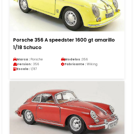
Porsche 356 A speedster 1600 gt amarillo
1/18 Schuco
Marca :
Porsche
Modelos :
356
Version :
356
Fabricante :
Wiking
Escala :
1/87