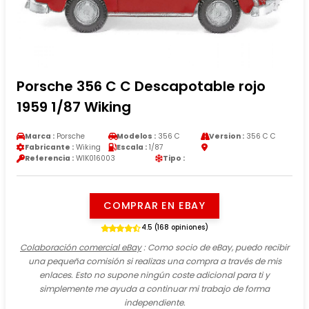
Porsche 356 C C Descapotable rojo
1959 1/87 Wiking
Marca :
Porsche
Modelos :
356 C
Version :
356 C C
Fabricante :
Wiking
Escala :
1/87
Referencia :
WIK016003
Tipo :
COMPRAR EN EBAY
4.5 (168 opiniones)
Colaboración comercial eBay
: Como socio de eBay, puedo recibir
una pequeña comisión si realizas una compra a través de mis
enlaces. Esto no supone ningún coste adicional para ti y
simplemente me ayuda a continuar mi trabajo de forma
independiente.