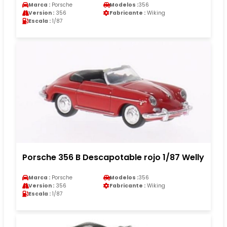
Marca :
Porsche
Modelos :
356
Version :
356
Fabricante :
Wiking
Escala :
1/87
Porsche 356 B Descapotable rojo 1/87 Welly
Marca :
Porsche
Modelos :
356
Version :
356
Fabricante :
Wiking
Escala :
1/87