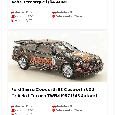
Achs-remorque 1/64 ACME
Marca :
Porsche
Modelos :
356
Version :
356
Fabricante :
Wiking
Escala :
1/87
Ford Sierra Cosworth RS Cosworth 500
Gr.A No.1 Texaco TWEM 1987 1/43 Autoart
Marca :
Porsche
Modelos :
356
Version :
356
Fabricante :
Wiking
Escala :
1/87