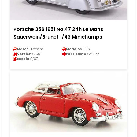
Porsche 356 1951 No.47 24h Le Mans
Sauerwein/Brunet 1/43 Minichamps
Marca :
Porsche
Modelos :
356
Version :
356
Fabricante :
Wiking
Escala :
1/87