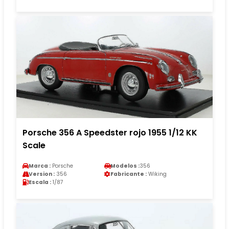
Porsche 356 A Speedster rojo 1955 1/12 KK
Scale
Marca :
Porsche
Modelos :
356
Version :
356
Fabricante :
Wiking
Escala :
1/87