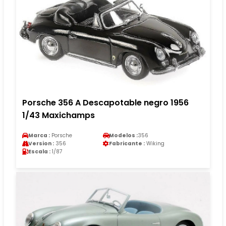
Porsche 356 A Descapotable negro 1956
1/43 Maxichamps
Marca :
Porsche
Modelos :
356
Version :
356
Fabricante :
Wiking
Escala :
1/87