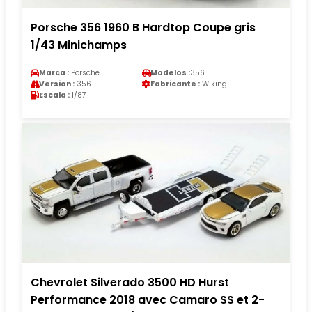
Porsche 356 1960 B Hardtop Coupe gris
1/43 Minichamps
Marca :
Porsche
Modelos :
356
Version :
356
Fabricante :
Wiking
Escala :
1/87
Chevrolet Silverado 3500 HD Hurst
Performance 2018 avec Camaro SS et 2-