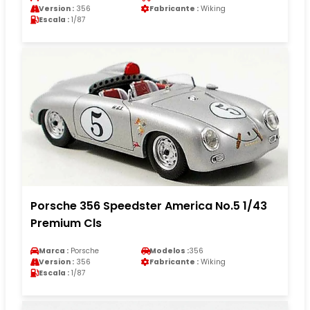
Version :
356
Fabricante :
Wiking
Escala :
1/87
Porsche 356 Speedster America No.5 1/43
Premium Cls
Marca :
Porsche
Modelos :
356
Version :
356
Fabricante :
Wiking
Escala :
1/87