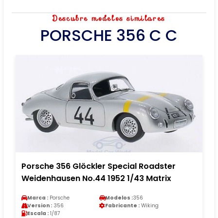
Descubre modelos similares
PORSCHE 356 C C
Porsche 356 Glöckler Special Roadster
Weidenhausen No.44 1952 1/43 Matrix
Marca :
Porsche
Modelos :
356
Version :
356
Fabricante :
Wiking
Escala :
1/87