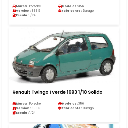
Marca :
Porsche
Modelos :
356
Version :
356 B
Fabricante :
Burago
Escala :
1/24
Renault Twingo I verde 1993 1/18 Solido
Marca :
Porsche
Modelos :
356
Version :
356 B
Fabricante :
Burago
Escala :
1/24