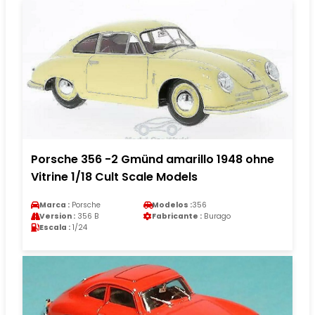
Porsche 356 -2 Gmünd amarillo 1948 ohne
Vitrine 1/18 Cult Scale Models
Marca :
Porsche
Modelos :
356
Version :
356 B
Fabricante :
Burago
Escala :
1/24