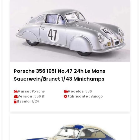
Porsche 356 1951 No.47 24h Le Mans
Sauerwein/Brunet 1/43 Minichamps
Marca :
Porsche
Modelos :
356
Version :
356 B
Fabricante :
Burago
Escala :
1/24