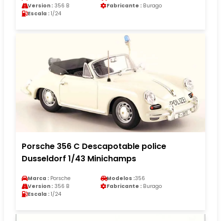
Version :
356 B
Fabricante :
Burago
Escala :
1/24
Porsche 356 C Descapotable police
Dusseldorf 1/43 Minichamps
Marca :
Porsche
Modelos :
356
Version :
356 B
Fabricante :
Burago
Escala :
1/24