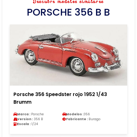
Descubre modelos similares
PORSCHE 356 B B
Porsche 356 Speedster rojo 1952 1/43
Brumm
Marca :
Porsche
Modelos :
356
Version :
356 B
Fabricante :
Burago
Escala :
1/24