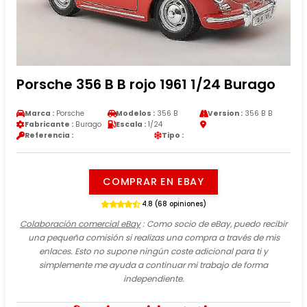
Porsche 356 B B rojo 1961 1/24 Burago
Marca :
Porsche
Modelos :
356 B
Version :
356 B B
Fabricante :
Burago
Escala :
1/24
Referencia :
Tipo :
COMPRAR EN EBAY
4.8 (68 opiniones)
Colaboración comercial eBay
: Como socio de eBay, puedo recibir
una pequeña comisión si realizas una compra a través de mis
enlaces. Esto no supone ningún coste adicional para ti y
simplemente me ayuda a continuar mi trabajo de forma
independiente.