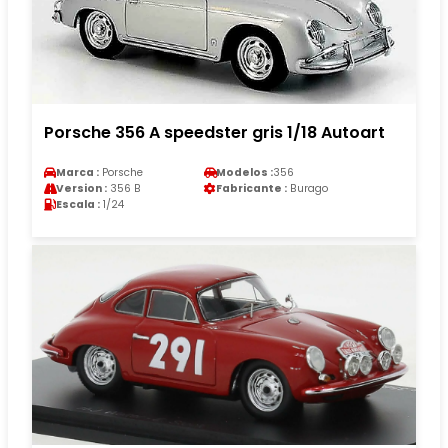
Porsche 356 A speedster gris 1/18 Autoart
Marca :
Porsche
Modelos :
356
Version :
356 B
Fabricante :
Burago
Escala :
1/24