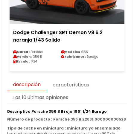
Dodge Challenger SRT Demon V8 6.2
naranja 1/43 Solido
Marca :
Porsche
Modelos :
356
Version :
356 B
Fabricante :
Burago
Escala :
1/24
descripción
características
Las 10 últimas opiniones
Descriptivo Porsche 356 B B rojo 1961 1/24 Burago
Número de producto : Porsche 356 B 22831.000000000528
Tipo de coche en miniatura : miniatura ya ensamblado
Los coches en miniatura presentes en este sitio son 99% de