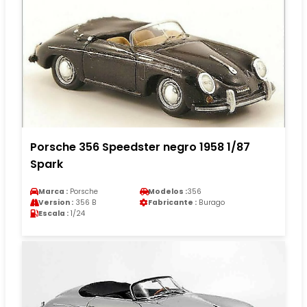
Porsche 356 Speedster negro 1958 1/87
Spark
Marca :
Porsche
Modelos :
356
Version :
356 B
Fabricante :
Burago
Escala :
1/24