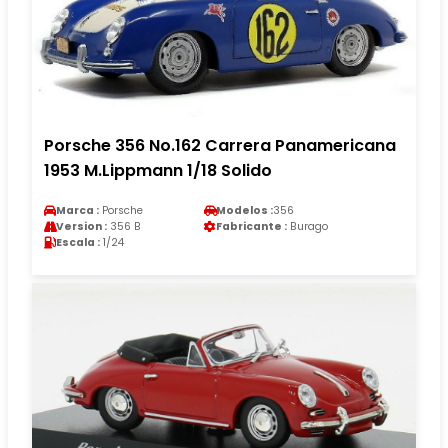
Porsche 356 No.162 Carrera Panamericana
1953 M.Lippmann 1/18 Solido
Marca :
Porsche
Modelos :
356
Version :
356 B
Fabricante :
Burago
Escala :
1/24