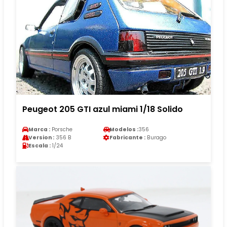
Peugeot 205 GTI azul miami 1/18 Solido
Marca :
Porsche
Modelos :
356
Version :
356 B
Fabricante :
Burago
Escala :
1/24