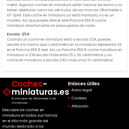
metal. Algunos coches en miniatura están hechos de resina y no
tienen aberturas como los vehículos de las marcas Ottomobile o
GT Spirit. Este coche en miniatura ya está montado, no es un
modelo. Así que puede ofrecer este Porsche 356 B coche
miniatura directamente sin preocuparse de nada.
Escala: 1/24
Cuando un coche en miniatura está a escala 1/24, puedes
decirte a ti mismo que 1 centímetro en la miniatura representa 24
en el Porsche 356 B real. Así, un Porsche 356 B coche miniatura en
miniatura a 1/18 escala mide entre 25 y 30 centímetros y un
coche en miniatura a escala 1/43 mide unos 10 centímetros.
Coches
-
Enlaces útiles
miniaturas.es
Aviso legal
Cookies
El sitio para los aficionados a las
miniaturas
Afiliación
Descubre los coches en
miniatura en todas sus formas
en el sitio más grande del
mundo dedicado a los