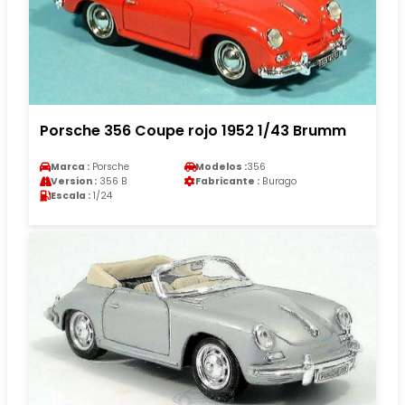
Porsche 356 Coupe rojo 1952 1/43 Brumm
Marca :
Porsche
Modelos :
356
Version :
356 B
Fabricante :
Burago
Escala :
1/24