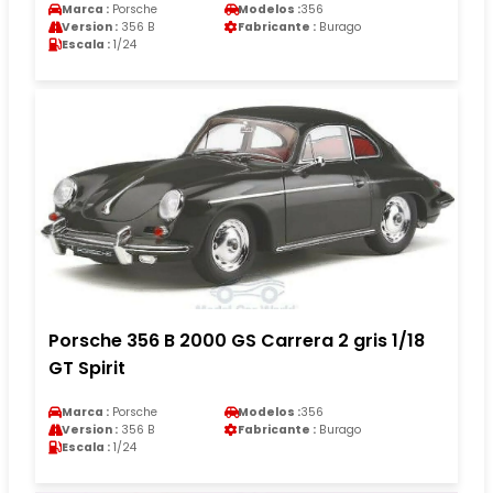
Marca :
Porsche
Modelos :
356
Version :
356 B
Fabricante :
Burago
Escala :
1/24
Porsche 356 B 2000 GS Carrera 2 gris 1/18
GT Spirit
Marca :
Porsche
Modelos :
356
Version :
356 B
Fabricante :
Burago
Escala :
1/24