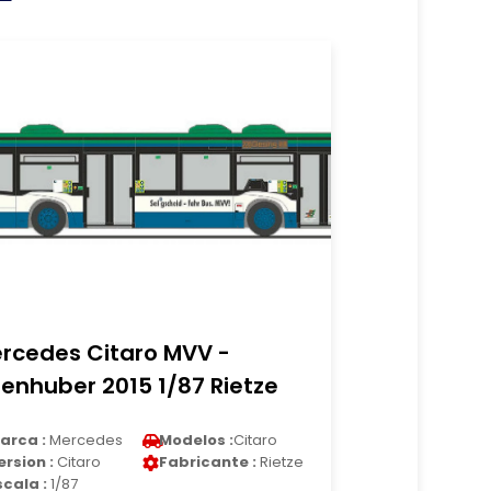
rcedes Citaro MVV -
tenhuber 2015 1/87 Rietze
arca :
Mercedes
Modelos :
Citaro
ersion :
Citaro
Fabricante :
Rietze
scala :
1/87