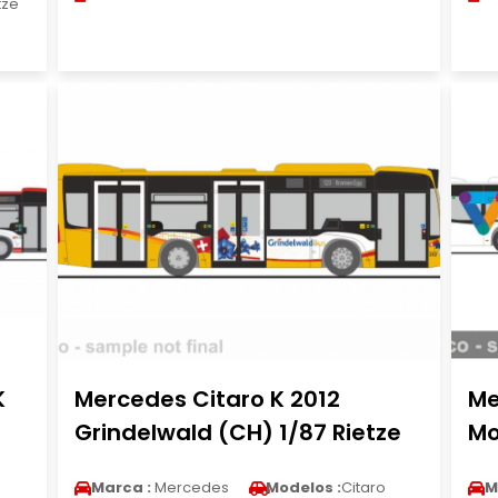
tze
K
Mercedes Citaro K 2012
Me
Grindelwald (CH) 1/87 Rietze
Mo
Marca :
Mercedes
Modelos :
Citaro
M