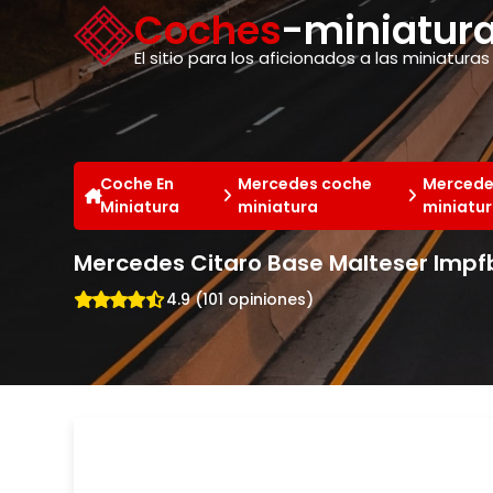
Panel de gestión de cookies
Coches
-miniatura
El sitio para los aficionados a las miniaturas
Coche En
Mercedes coche
Mercede
Miniatura
miniatura
miniatu
Mercedes Citaro Base Malteser Impfb
4.9 (101 opiniones)