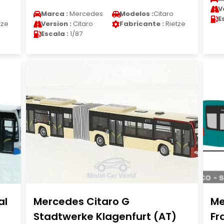
V
Marca :
Mercedes
Modelos :
Citaro
E
tze
Version :
Citaro
Fabricante :
Rietze
Escala :
1/87
al
Mercedes Citaro G
Me
Stadtwerke Klagenfurt (AT)
Fr