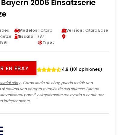
Bayern 2006 Einsatzserie
ze
edes
Modelos :
Citaro
Version :
Citaro Base
Rietze
Escala :
1/87
69911
Tipo :
R EN EBAY
4.9 (101 opiniones)
ercial eBay
: Como socio de eBay, puedo recibir una
si realizas una compra a través de mis enlaces. Esto no
te adicional para ti y simplemente me ayuda a continuar
ma independiente.
E