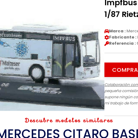
Impfbus 
1/87 Riet
Marca :
Merc
Fabricante :
Referencia :
COMPRA
Colaboración com
pequeña comisión 
supone ningún cos
mi trabajo de for
Descubre modelos similares
MERCEDES CITARO BAS