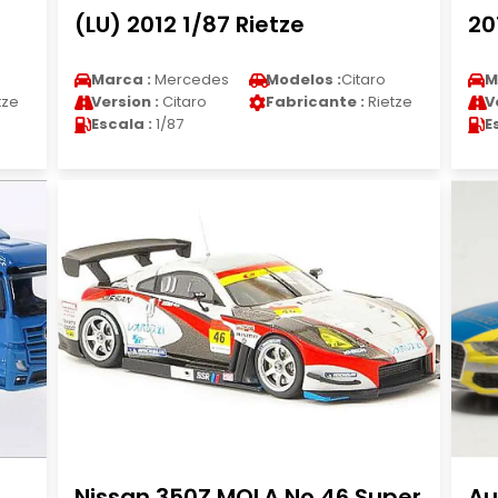
(LU) 2012 1/87 Rietze
20
Marca :
Mercedes
Modelos :
Citaro
M
tze
Version :
Citaro
Fabricante :
Rietze
V
Escala :
1/87
E
Nissan 350Z MOLA No.46 Super
Au