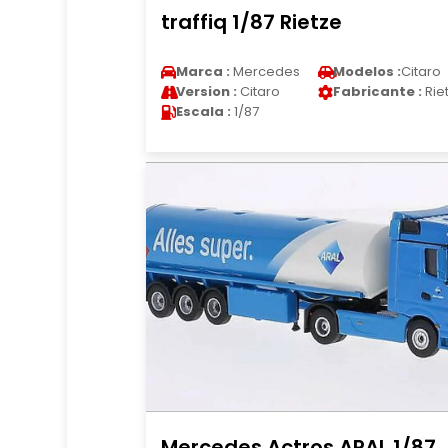
traffiq 1/87 Rietze
Marca :
Mercedes
Modelos :
Citaro
Version :
Citaro
Fabricante :
Rie
Escala :
1/87
Mercedes Actros ARAL 1/87