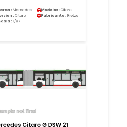
arca :
Mercedes
Modelos :
Citaro
ersion :
Citaro
Fabricante :
Rietze
scala :
1/87
rcedes Citaro G DSW 21