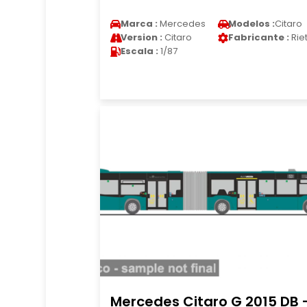
Marca :
Mercedes
Modelos :
Citaro
Version :
Citaro
Fabricante :
Rie
Escala :
1/87
Mercedes Citaro G 2015 DB 