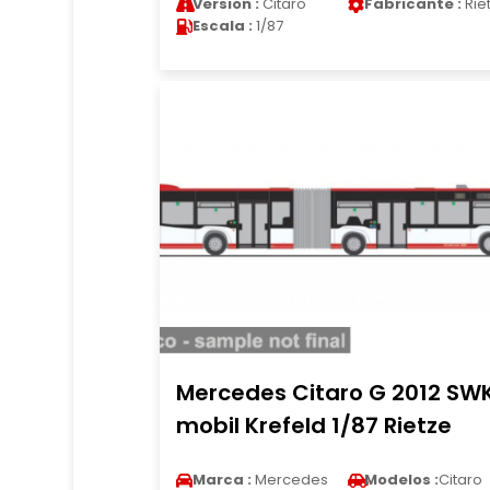
Version :
Citaro
Fabricante :
Rie
Escala :
1/87
Mercedes Citaro G 2012 SW
mobil Krefeld 1/87 Rietze
Marca :
Mercedes
Modelos :
Citaro