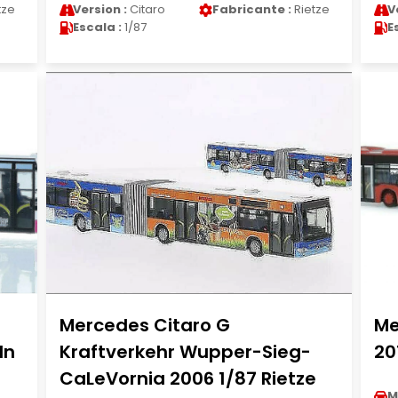
tze
Version :
Citaro
Fabricante :
Rietze
V
Escala :
1/87
E
Mercedes Citaro G
Me
ln
Kraftverkehr Wupper-Sieg-
20
CaLeVornia 2006 1/87 Rietze
M