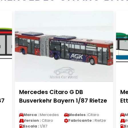
Mercedes Citaro G DB
Me
87
Busverkehr Bayern 1/87 Rietze
Et
Marca :
Mercedes
Modelos :
Citaro
M
Version :
Citaro
Fabricante :
Rietze
V
Escala :
1/87
E