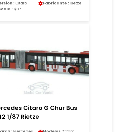
ersion :
Citaro
Fabricante :
Rietze
scala :
1/87
rcedes Citaro G Chur Bus
12 1/87 Rietze
arca :
Mercedes
Modelos :
Citaro