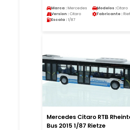
Marca :
Mercedes
Modelos :
Citaro
Version :
Citaro
Fabricante :
Rie
Escala :
1/87
Mercedes Citaro RTB Rheint
Bus 2015 1/87 Rietze