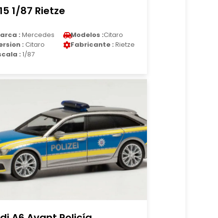
15 1/87 Rietze
arca :
Mercedes
Modelos :
Citaro
ersion :
Citaro
Fabricante :
Rietze
scala :
1/87
di A6 Avant Policía