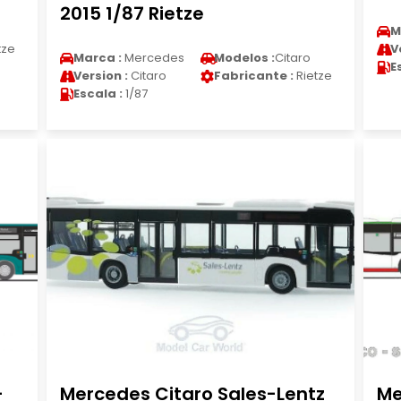
2015 1/87 Rietze
M
tze
V
Marca :
Mercedes
Modelos :
Citaro
E
Version :
Citaro
Fabricante :
Rietze
Escala :
1/87
-
Mercedes Citaro Sales-Lentz
Me