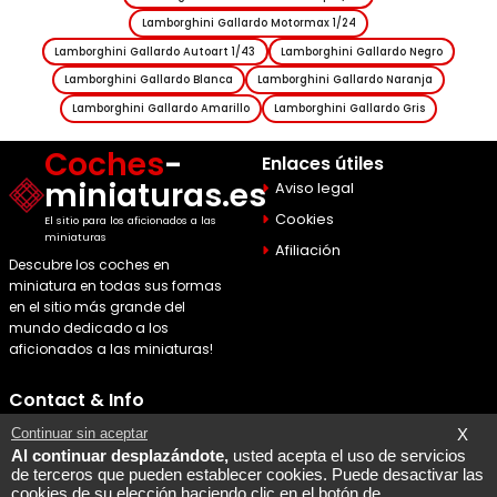
Lamborghini Gallardo Motormax 1/24
Lamborghini Gallardo Autoart 1/43
Lamborghini Gallardo Negro
Lamborghini Gallardo Blanca
Lamborghini Gallardo Naranja
Lamborghini Gallardo Amarillo
Lamborghini Gallardo Gris
Coches
-
Enlaces útiles
miniaturas.es
Aviso legal
Cookies
El sitio para los aficionados a las
miniaturas
Afiliación
Descubre los coches en
miniatura en todas sus formas
en el sitio más grande del
mundo dedicado a los
aficionados a las miniaturas!
Contact & Info
Maquette Mobylette
Continuar sin aceptar
X
Al continuar desplazándote,
usted acepta el uso de servicios
SEO par
Laurent Bousquet
de terceros que pueden establecer cookies. Puede desactivar las
cookies de su elección haciendo clic en el botón de
Pagina consultada en 2026