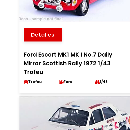
Detalles
Ford Escort MK1 MK I No.7 Daily
Mirror Scottish Rally 1972 1/43
Trofeu
Trofeu
Ford
1/43