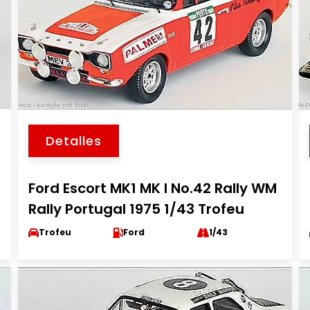
Detalles
Ford Escort MK1 MK I No.42 Rally WM
Rally Portugal 1975 1/43 Trofeu
Trofeu
Ford
1/43