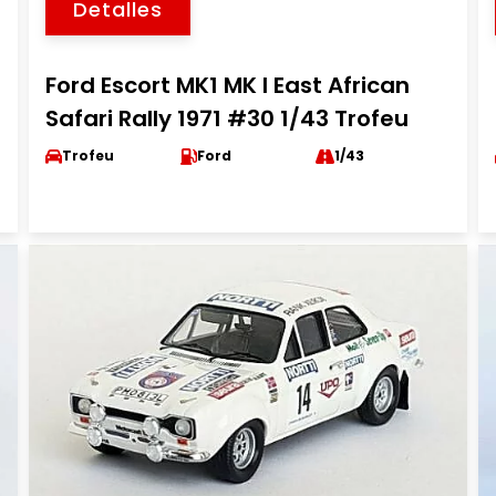
Detalles
Ford Escort MK1 MK I East African
Safari Rally 1971 #30 1/43 Trofeu
Trofeu
Ford
1/43