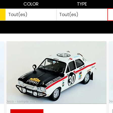
COLOR
TYPE