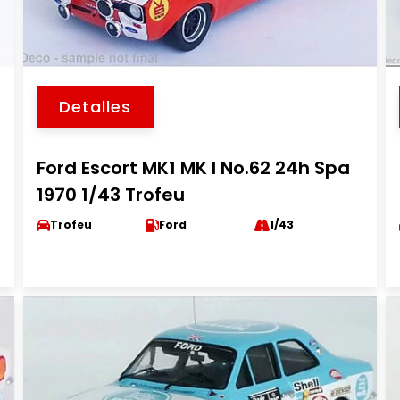
Detalles
Ford Escort MK1 MK I No.62 24h Spa
1970 1/43 Trofeu
Trofeu
Ford
1/43