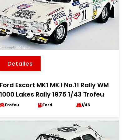
Detalles
Ford Escort MK1 MK I No.11 Rally WM
1000 Lakes Rally 1975 1/43 Trofeu
Trofeu
Ford
1/43