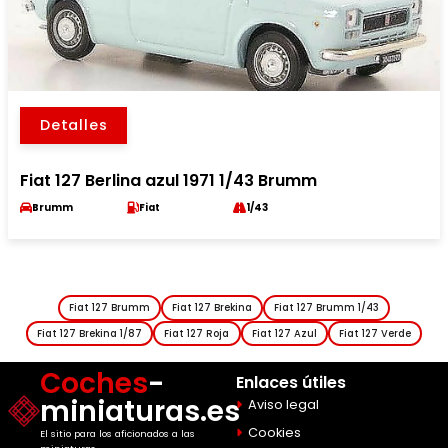
Detalles
Fiat 127 Berlina azul 1971 1/43 Brumm
Brumm
Fiat
1/43
Fiat 127 Brumm
Fiat 127 Brekina
Fiat 127 Brumm 1/43
Fiat 127 Brekina 1/87
Fiat 127 Roja
Fiat 127 Azul
Fiat 127 Verde
Coches
-
Enlaces útiles
miniaturas.es
Aviso legal
Cookies
El sitio para los aficionados a las