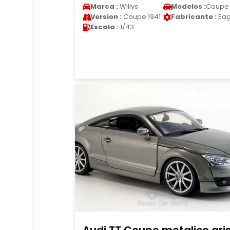
Marca :
Willys
Modelos :
Coupe
Version :
Coupe 1941
Fabricante :
Eag
Escala :
1/43