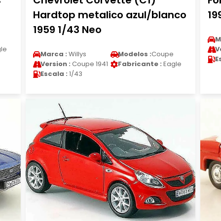
s
Chevrolet Corvette (C1)
Fo
Hardtop metalico azul/blanco
19
1959 1/43 Neo
M
le
V
Marca :
Willys
Modelos :
Coupe
E
Version :
Coupe 1941
Fabricante :
Eagle
Escala :
1/43