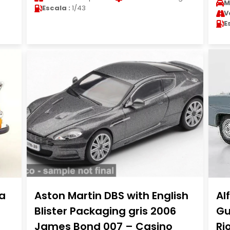
M
Escala :
1/43
V
E
ja
Aston Martin DBS with English
Al
Blister Packaging gris 2006
Gu
James Bond 007 – Casino
Ri