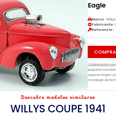
Eagle
Marca :
Willys
Fabricante :
Referencia :
COMPRA
Colaboración com
pequeña comisión 
supone ningún cos
mi trabajo de for
Descubre modelos similares
WILLYS COUPE 1941