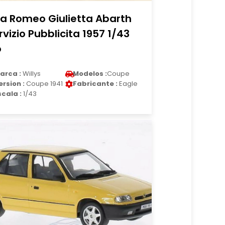
fa Romeo Giulietta Abarth
rvizio Pubblicita 1957 1/43
o
arca :
Willys
Modelos :
Coupe
ersion :
Coupe 1941
Fabricante :
Eagle
scala :
1/43