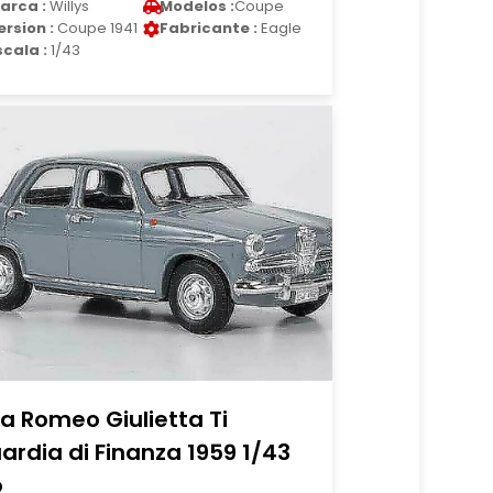
arca :
Willys
Modelos :
Coupe
ersion :
Coupe 1941
Fabricante :
Eagle
scala :
1/43
fa Romeo Giulietta Ti
ardia di Finanza 1959 1/43
o