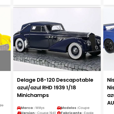
Delage D8-120 Descapotable
Ni
azul/azul RHD 1939 1/18
Ni
Minichamps
az
AU
le
Marca :
Willys
Modelos :
Coupe
Version :
Coupe 1941
Fabricante :
Eagle