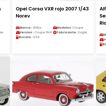
s
Opel Corsa VXR rojo 2007 1/43
Al
Norev
Se
Ri
Marca :
Willys
Modelos :
Coupe
le
Version :
Coupe 1941
Fabricante :
Eagle
M
Escala :
1/43
V
E