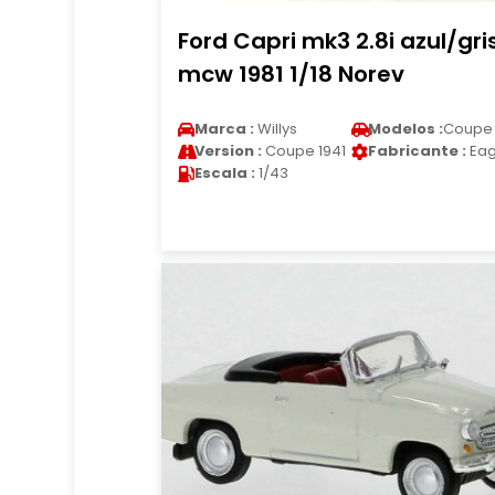
Ford Capri mk3 2.8i azul/gri
mcw 1981 1/18 Norev
Marca :
Willys
Modelos :
Coupe
Version :
Coupe 1941
Fabricante :
Eag
Escala :
1/43