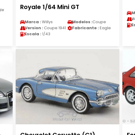
Royale 1/64 Mini GT
le
M
V
Marca :
Willys
Modelos :
Coupe
E
Version :
Coupe 1941
Fabricante :
Eagle
Escala :
1/43