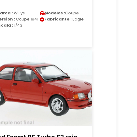
arca :
Willys
Modelos :
Coupe
ersion :
Coupe 1941
Fabricante :
Eagle
scala :
1/43