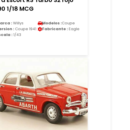
rd Escort RS Turbo S2 rojo
90 1/18 MCG
arca :
Willys
Modelos :
Coupe
ersion :
Coupe 1941
Fabricante :
Eagle
scala :
1/43