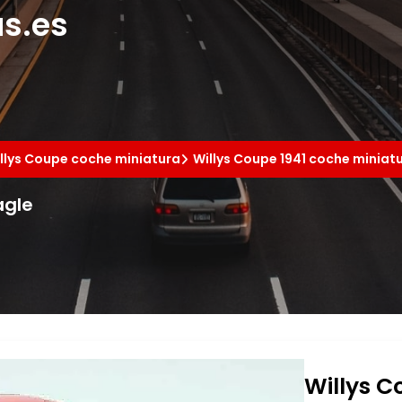
s.es
llys Coupe coche miniatura
Willys Coupe 1941 coche miniat
agle
Willys C