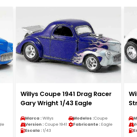
Willys Coupe 1941 Drag Racer
Wi
Gary Wright 1/43 Eagle
St
Marca :
Willys
Modelos :
Coupe
M
le
Version :
Coupe 1941
Fabricante :
Eagle
V
Escala :
1/43
E