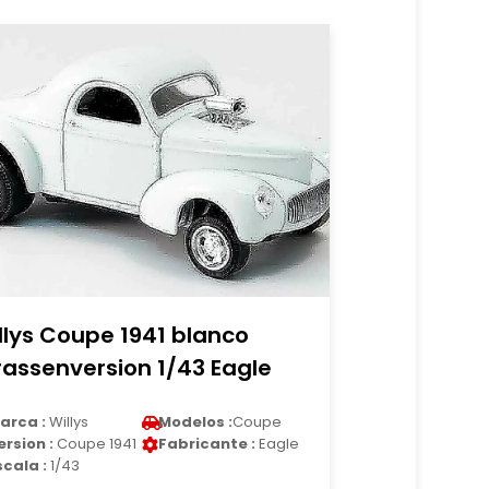
llys Coupe 1941 blanco
rassenversion 1/43 Eagle
arca :
Willys
Modelos :
Coupe
ersion :
Coupe 1941
Fabricante :
Eagle
scala :
1/43