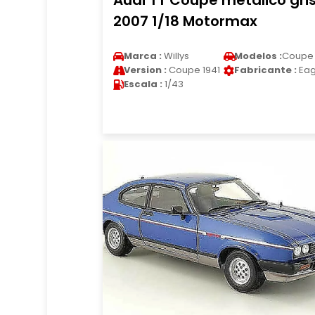
Audi TT Coupe metalico gri
2007 1/18 Motormax
Marca :
Willys
Modelos :
Coupe
Version :
Coupe 1941
Fabricante :
Eag
Escala :
1/43