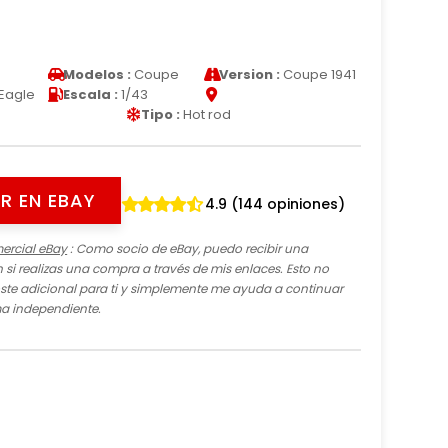
Modelos :
Coupe
Version :
Coupe 1941
Eagle
Escala :
1/43
Tipo :
Hot rod
R EN EBAY
4.9 (144 opiniones)
ercial eBay
: Como socio de eBay, puedo recibir una
si realizas una compra a través de mis enlaces. Esto no
te adicional para ti y simplemente me ayuda a continuar
ma independiente.