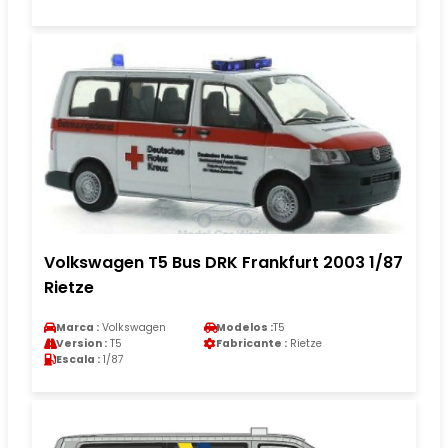
Volkswagen T5 Bus DRK Frankfurt 2003 1/87
Rietze
Marca :
Volkswagen
Modelos :
T5
Version :
T5
Fabricante :
Rietze
Escala :
1/87