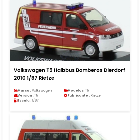
Volkswagen T5 Halbbus Bomberos Dierdorf
2010 1/87 Rietze
Marca :
Volkswagen
Modelos :
T5
Version :
T5
Fabricante :
Rietze
Escala :
1/87