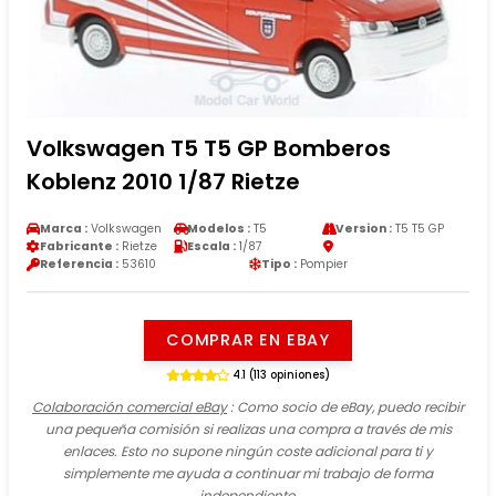
Volkswagen T5 T5 GP Bomberos
Koblenz 2010 1/87 Rietze
Marca :
Volkswagen
Modelos :
T5
Version :
T5 T5 GP
Fabricante :
Rietze
Escala :
1/87
Referencia :
53610
Tipo :
Pompier
COMPRAR EN EBAY
4.1 (113 opiniones)
Colaboración comercial eBay
: Como socio de eBay, puedo recibir
una pequeña comisión si realizas una compra a través de mis
enlaces. Esto no supone ningún coste adicional para ti y
simplemente me ayuda a continuar mi trabajo de forma
independiente.