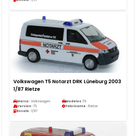
Volkswagen T5 Notarzt DRK Lüneburg 2003
1/87 Rietze
Marca :
Volkswagen
Modelos :
T5
Version :
T5
Fabricante :
Rietze
Escala :
1/87