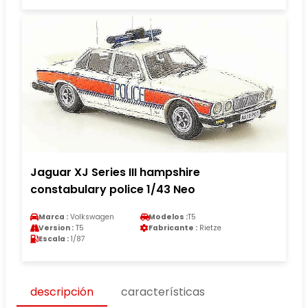
Jaguar XJ Series III hampshire
constabulary police 1/43 Neo
Marca :
Volkswagen
Modelos :
T5
Version :
T5
Fabricante :
Rietze
Escala :
1/87
descripción
características