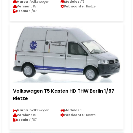
Marca :
Volkswagen
Modelos :
T5
Version :
T5
Fabricante :
Rietze
Escala :
1/87
Volkswagen T5 Kasten HD THW Berlin 1/87
Rietze
Marca :
Volkswagen
Modelos :
T5
Version :
T5
Fabricante :
Rietze
Escala :
1/87