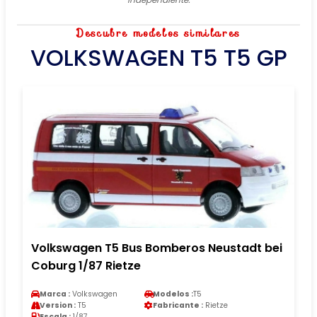
Descubre modelos similares
VOLKSWAGEN T5 T5 GP
Volkswagen T5 Bus Bomberos Neustadt bei
Coburg 1/87 Rietze
Marca :
Volkswagen
Modelos :
T5
Version :
T5
Fabricante :
Rietze
Escala :
1/87