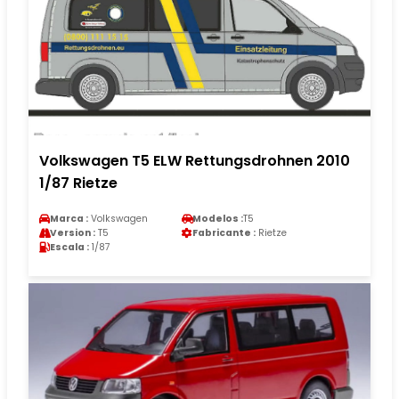
Volkswagen T5 ELW Rettungsdrohnen 2010
1/87 Rietze
Marca :
Volkswagen
Modelos :
T5
Version :
T5
Fabricante :
Rietze
Escala :
1/87