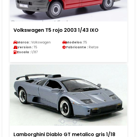
Volkswagen T5 rojo 2003 1/43 IXO
Marca :
Volkswagen
Modelos :
T5
Version :
T5
Fabricante :
Rietze
Escala :
1/87
Lamborghini Diablo GT metalico gris 1/18