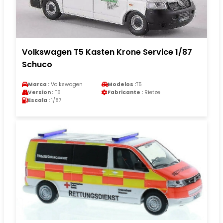
Volkswagen T5 Kasten Krone Service 1/87
Schuco
Marca :
Volkswagen
Modelos :
T5
Version :
T5
Fabricante :
Rietze
Escala :
1/87