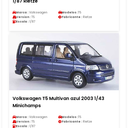
1/87 Rietze
Marca :
Volkswagen
Modelos :
T5
Version :
T5
Fabricante :
Rietze
Escala :
1/87
Volkswagen T5 Multivan azul 2003 1/43
Minichamps
Marca :
Volkswagen
Modelos :
T5
Version :
T5
Fabricante :
Rietze
Escala :
1/87