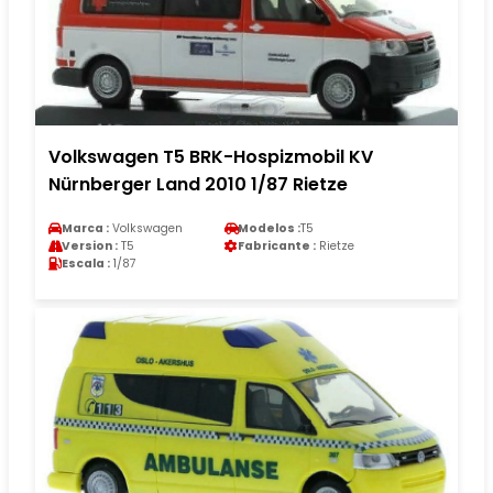
Volkswagen T5 BRK-Hospizmobil KV
Nürnberger Land 2010 1/87 Rietze
Marca :
Volkswagen
Modelos :
T5
Version :
T5
Fabricante :
Rietze
Escala :
1/87