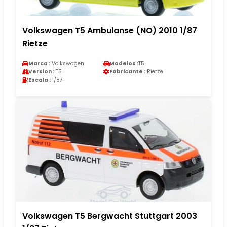
Volkswagen T5 Ambulanse (NO) 2010 1/87
Rietze
Marca :
Volkswagen
Modelos :
T5
Version :
T5
Fabricante :
Rietze
Escala :
1/87
Volkswagen T5 Bergwacht Stuttgart 2003