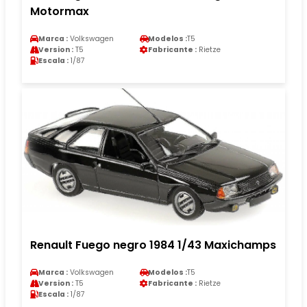
Motormax
Marca :
Volkswagen
Modelos :
T5
Version :
T5
Fabricante :
Rietze
Escala :
1/87
Renault Fuego negro 1984 1/43 Maxichamps
Marca :
Volkswagen
Modelos :
T5
Version :
T5
Fabricante :
Rietze
Escala :
1/87