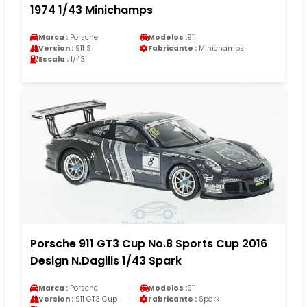
1974 1/43 Minichamps
Marca :
Porsche
Modelos :
911
Version :
911 S
Fabricante :
Minichamps
Escala :
1/43
Porsche 911 GT3 Cup No.8 Sports Cup 2016
Design N.Dagilis 1/43 Spark
Marca :
Porsche
Modelos :
911
Version :
911 GT3 Cup
Fabricante :
Spark