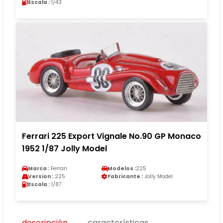
Escala :
1/43
Ferrari 225 Export Vignale No.90 GP Monaco
1952 1/87 Jolly Model
Marca :
Ferrari
Modelos :
225
Version :
225
Fabricante :
Jolly Model
Escala :
1/87
descripción
características