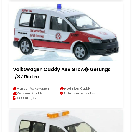
Volkswagen Caddy ASB GroÃ� Gerungs
1/87 Rietze
Marca :
Volkswagen
Modelos :
Caddy
Version :
Caddy
Fabricante :
Rietze
Escala :
1/87