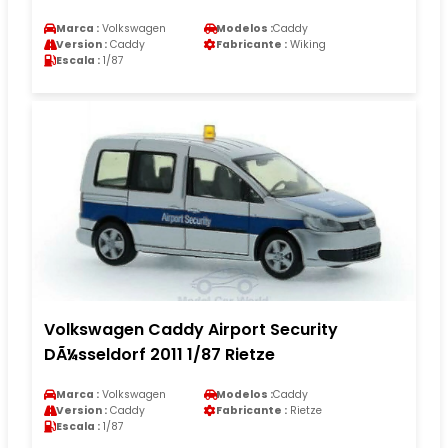
Marca :
Volkswagen
Modelos :
Caddy
Version :
Caddy
Fabricante :
Wiking
Escala :
1/87
Volkswagen Caddy Airport Security
DÃ¼sseldorf 2011 1/87 Rietze
Marca :
Volkswagen
Modelos :
Caddy
Version :
Caddy
Fabricante :
Rietze
Escala :
1/87