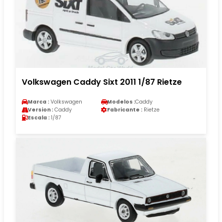
Volkswagen Caddy Sixt 2011 1/87 Rietze
Marca :
Volkswagen
Modelos :
Caddy
Version :
Caddy
Fabricante :
Rietze
Escala :
1/87