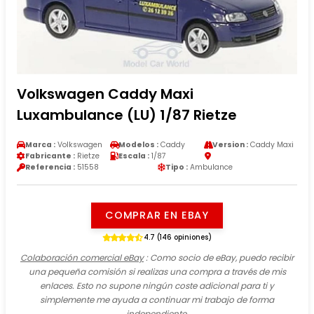
Volkswagen Caddy Maxi
Luxambulance (LU) 1/87 Rietze
Marca :
Volkswagen
Modelos :
Caddy
Version :
Caddy Maxi
Fabricante :
Rietze
Escala :
1/87
Referencia :
51558
Tipo :
Ambulance
COMPRAR EN EBAY
4.7 (146 opiniones)
Colaboración comercial eBay
: Como socio de eBay, puedo recibir
una pequeña comisión si realizas una compra a través de mis
enlaces. Esto no supone ningún coste adicional para ti y
simplemente me ayuda a continuar mi trabajo de forma
independiente.