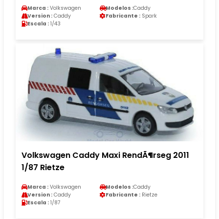
Marca :
Volkswagen
Modelos :
Caddy
Version :
Caddy
Fabricante :
Spark
Escala :
1/43
Volkswagen Caddy Maxi RendÃ¶rseg 2011
1/87 Rietze
Marca :
Volkswagen
Modelos :
Caddy
Version :
Caddy
Fabricante :
Rietze
Escala :
1/87