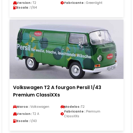
Version :
T2
Fabricante :
Greenlight
Escala :
1/64
Volkswagen T2 A fourgon Persil 1/43
Premium ClassiXXs
Marca :
Volkswagen
Modelos :
T2
Fabricante :
Premium
Version :
T2 A
ClassiXXs
Escala :
1/43