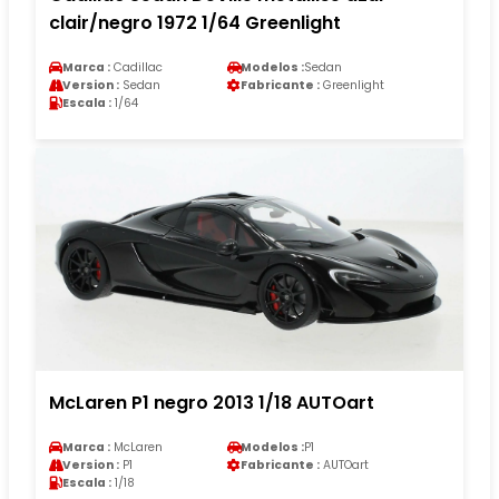
clair/negro 1972 1/64 Greenlight
Marca :
Cadillac
Modelos :
Sedan
Version :
Sedan
Fabricante :
Greenlight
Escala :
1/64
McLaren P1 negro 2013 1/18 AUTOart
Marca :
McLaren
Modelos :
P1
Version :
P1
Fabricante :
AUTOart
Escala :
1/18