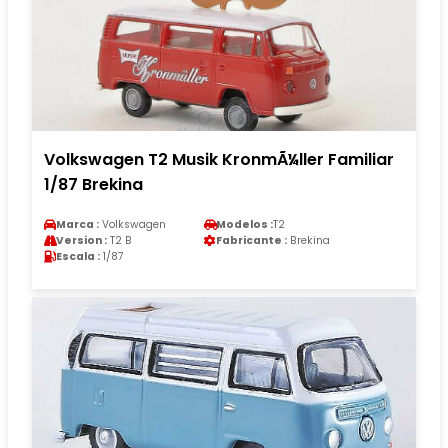
Volkswagen T2 Musik KronmÃ¼ller Familiar
1/87 Brekina
Marca :
Volkswagen
Modelos :
T2
Version :
T2 B
Fabricante :
Brekina
Escala :
1/87