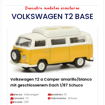
Descubre modelos similares
VOLKSWAGEN T2 BASE
Volkswagen T2 a Camper amarillo/blanco
mit geschlossenem Dach 1/87 Schuco
Marca :
Volkswagen
Modelos :
T2
Version :
T2
Fabricante :
Schuco
Escala :
1/87