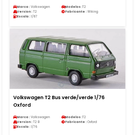
Marca :
Volkswagen
Modelos :
T2
Version :
T2
Fabricante :
Wiking
Escala :
1/87
Volkswagen T2 Bus verde/verde 1/76
Oxford
Marca :
Volkswagen
Modelos :
T2
Version :
T2 B
Fabricante :
Oxford
Escala :
1/76