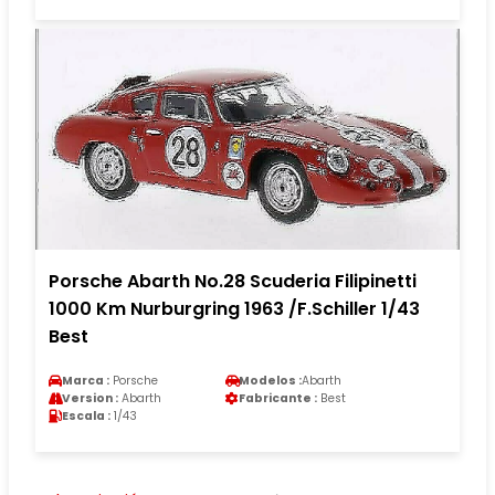
Porsche Abarth No.28 Scuderia Filipinetti
1000 Km Nurburgring 1963 /F.Schiller 1/43
Best
Marca :
Porsche
Modelos :
Abarth
Version :
Abarth
Fabricante :
Best
Escala :
1/43