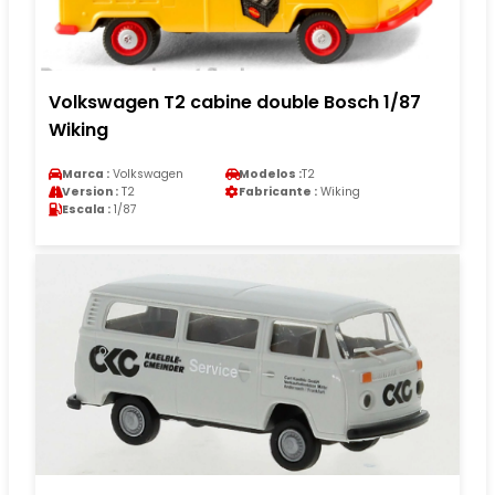
Volkswagen T2 cabine double Bosch 1/87
Wiking
Marca :
Volkswagen
Modelos :
T2
Version :
T2
Fabricante :
Wiking
Escala :
1/87