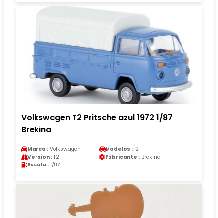
Volkswagen T2 Pritsche azul 1972 1/87
Brekina
Marca :
Volkswagen
Modelos :
T2
Version :
T2
Fabricante :
Brekina
Escala :
1/87