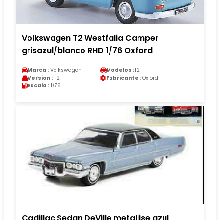
Volkswagen T2 Westfalia Camper
grisazul/blanco RHD 1/76 Oxford
Marca :
Volkswagen
Modelos :
T2
Version :
T2
Fabricante :
Oxford
Escala :
1/76
Cadillac Sedan DeVille metallise azul