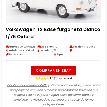
Volkswagen T2 Base furgoneta blanco
1/76 Oxford
Marca :
Volkswagen
Modelos :
T2
Version :
T2 Base
Fabricante :
Oxford
Escala :
1/76
Referencia :
Tipo :
COMPRAR EN EBAY
4.9 (56 opiniones)
Colaboración comercial eBay
: Como socio de eBay, puedo recibir
una pequeña comisión si realizas una compra a través de mis
enlaces. Esto no supone ningún coste adicional para ti y
simplemente me ayuda a continuar mi trabajo de forma
independiente.