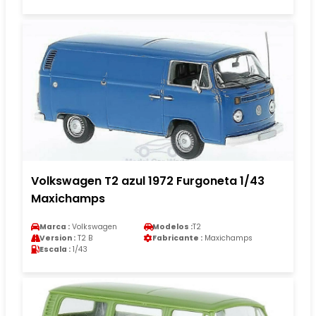
Volkswagen T2 azul 1972 Furgoneta 1/43
Maxichamps
Marca :
Volkswagen
Modelos :
T2
Version :
T2 B
Fabricante :
Maxichamps
Escala :
1/43