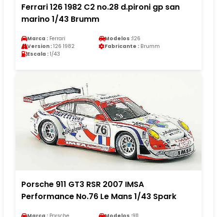
Ferrari 126 1982 C2 no.28 d.pironi gp san
marino 1/43 Brumm
Marca :
Ferrari
Modelos :
126
Version :
126 1982
Fabricante :
Brumm
Escala :
1/43
Porsche 911 GT3 RSR 2007 IMSA
Performance No.76 Le Mans 1/43 Spark
Marca :
Porsche
Modelos :
911