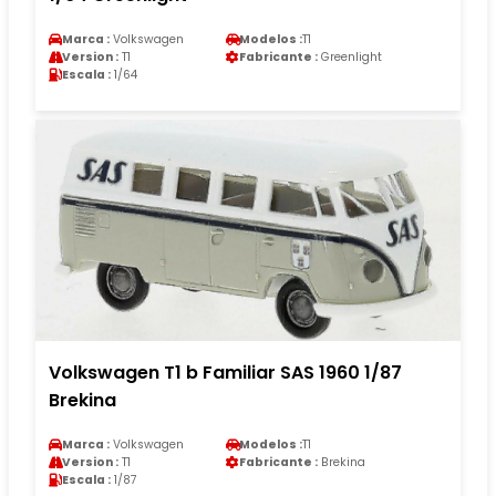
Marca :
Volkswagen
Modelos :
T1
Version :
T1
Fabricante :
Greenlight
Escala :
1/64
Volkswagen T1 b Familiar SAS 1960 1/87
Brekina
Marca :
Volkswagen
Modelos :
T1
Version :
T1
Fabricante :
Brekina
Escala :
1/87