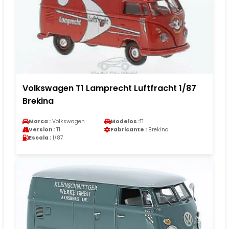
Volkswagen T1 Lamprecht Luftfracht 1/87
Brekina
Marca :
Volkswagen
Modelos :
T1
Version :
T1
Fabricante :
Brekina
Escala :
1/87