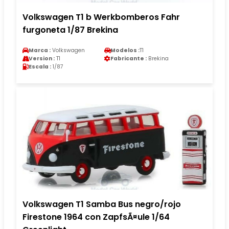
Volkswagen T1 b Werkbomberos Fahr
furgoneta 1/87 Brekina
Marca :
Volkswagen
Modelos :
T1
Version :
T1
Fabricante :
Brekina
Escala :
1/87
Volkswagen T1 Samba Bus negro/rojo
Firestone 1964 con ZapfsÃ¤ule 1/64