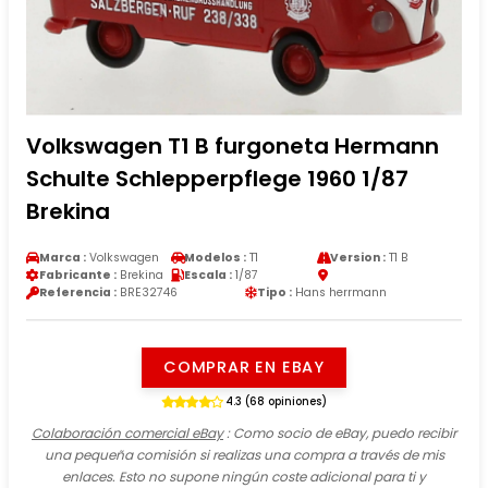
Volkswagen T1 B furgoneta Hermann
Schulte Schlepperpflege 1960 1/87
Brekina
Marca :
Volkswagen
Modelos :
T1
Version :
T1 B
Fabricante :
Brekina
Escala :
1/87
Referencia :
BRE32746
Tipo :
Hans herrmann
COMPRAR EN EBAY
4.3 (68 opiniones)
Colaboración comercial eBay
: Como socio de eBay, puedo recibir
una pequeña comisión si realizas una compra a través de mis
enlaces. Esto no supone ningún coste adicional para ti y