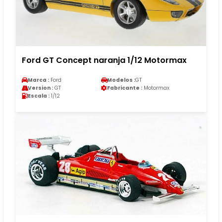
Ford GT Concept naranja 1/12 Motormax
Marca :
Ford
Modelos :
GT
Version :
GT
Fabricante :
Motormax
Escala :
1/12