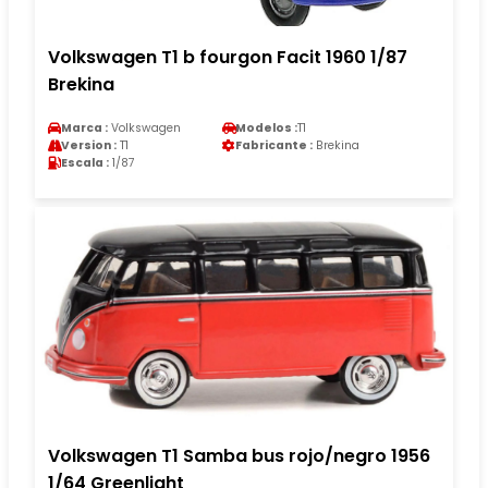
Volkswagen T1 b fourgon Facit 1960 1/87
Brekina
Marca :
Volkswagen
Modelos :
T1
Version :
T1
Fabricante :
Brekina
Escala :
1/87
Volkswagen T1 Samba bus rojo/negro 1956
1/64 Greenlight