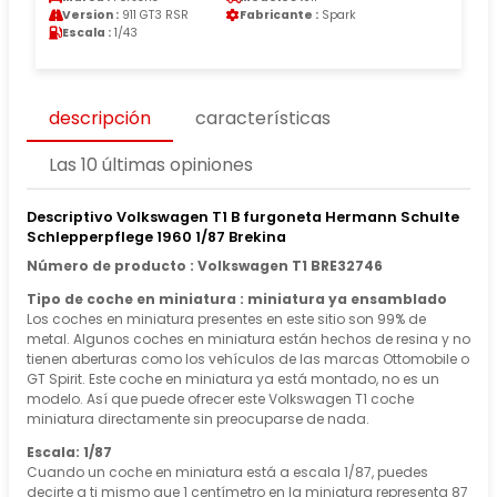
Version :
911 GT3 RSR
Fabricante :
Spark
Escala :
1/43
descripción
características
Las 10 últimas opiniones
Descriptivo Volkswagen T1 B furgoneta Hermann Schulte
Schlepperpflege 1960 1/87 Brekina
Número de producto : Volkswagen T1 BRE32746
Tipo de coche en miniatura : miniatura ya ensamblado
Los coches en miniatura presentes en este sitio son 99% de
metal. Algunos coches en miniatura están hechos de resina y no
tienen aberturas como los vehículos de las marcas Ottomobile o
GT Spirit. Este coche en miniatura ya está montado, no es un
modelo. Así que puede ofrecer este Volkswagen T1 coche
miniatura directamente sin preocuparse de nada.
Escala: 1/87
Cuando un coche en miniatura está a escala 1/87, puedes
decirte a ti mismo que 1 centímetro en la miniatura representa 87