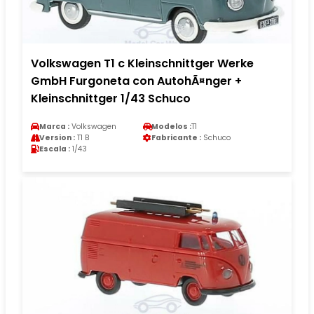
Volkswagen T1 c Kleinschnittger Werke
GmbH Furgoneta con AutohÃ¤nger +
Kleinschnittger 1/43 Schuco
Marca :
Volkswagen
Modelos :
T1
Version :
T1 B
Fabricante :
Schuco
Escala :
1/43