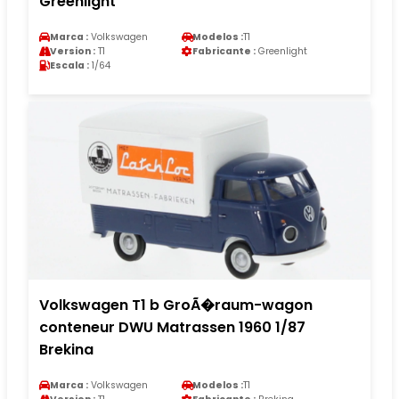
Greenlight
Marca :
Volkswagen
Modelos :
T1
Version :
T1
Fabricante :
Greenlight
Escala :
1/64
Volkswagen T1 b GroÃ�raum-wagon
conteneur DWU Matrassen 1960 1/87
Brekina
Marca :
Volkswagen
Modelos :
T1