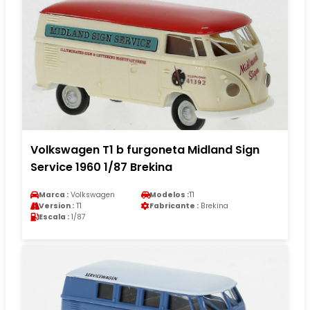
Volkswagen T1 b furgoneta Midland Sign
Service 1960 1/87 Brekina
Marca :
Volkswagen
Modelos :
T1
Version :
T1
Fabricante :
Brekina
Escala :
1/87