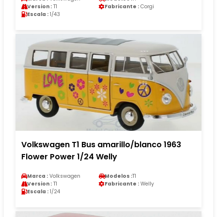
Version :
T1
Fabricante :
Corgi
Escala :
1/43
Volkswagen T1 Bus amarillo/blanco 1963
Flower Power 1/24 Welly
Marca :
Volkswagen
Modelos :
T1
Version :
T1
Fabricante :
Welly
Escala :
1/24