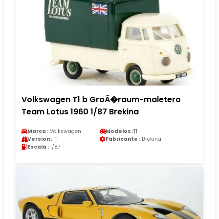
Volkswagen T1 b GroÃ�raum-maletero
Team Lotus 1960 1/87 Brekina
Marca :
Volkswagen
Modelos :
T1
Version :
T1
Fabricante :
Brekina
Escala :
1/87