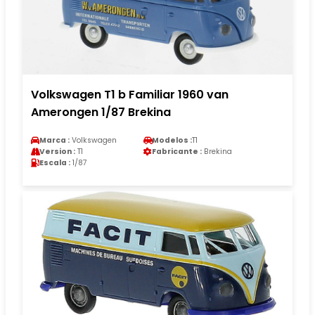
Volkswagen T1 b Familiar 1960 van
Amerongen 1/87 Brekina
Marca :
Volkswagen
Modelos :
T1
Version :
T1
Fabricante :
Brekina
Escala :
1/87