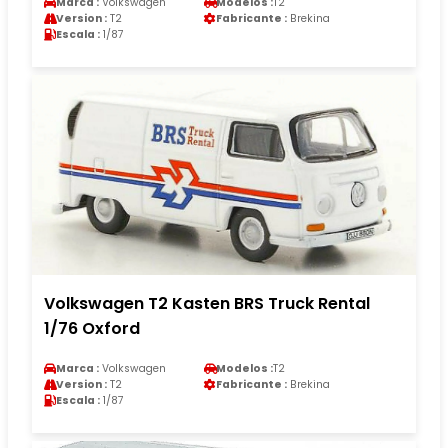
Marca :
Volkswagen
Modelos :
T2
Version :
T2
Fabricante :
Brekina
Escala :
1/87
Volkswagen T2 Kasten BRS Truck Rental
1/76 Oxford
Marca :
Volkswagen
Modelos :
T2
Version :
T2
Fabricante :
Brekina
Escala :
1/87