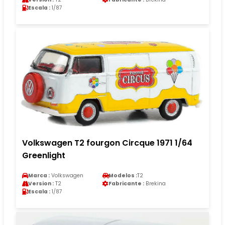
Escala :
1/87
Volkswagen T2 fourgon Circque 1971 1/64
Greenlight
Marca :
Volkswagen
Modelos :
T2
Version :
T2
Fabricante :
Brekina
Escala :
1/87