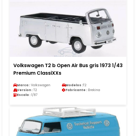
Volkswagen T2 b Open Air Bus gris 1973 1/43
Premium ClassiXXs
Marca :
Volkswagen
Modelos :
T2
Version :
T2
Fabricante :
Brekina
Escala :
1/87