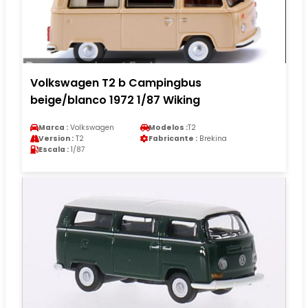
Volkswagen T2 b Campingbus
beige/blanco 1972 1/87 Wiking
Marca :
Volkswagen
Modelos :
T2
Version :
T2
Fabricante :
Brekina
Escala :
1/87