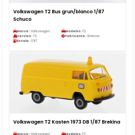
Volkswagen T2 Bus grun/blanco 1/87
Schuco
Marca :
Volkswagen
Modelos :
T2
Version :
T2
Fabricante :
Brekina
Escala :
1/87
Volkswagen T2 Kasten 1973 DB 1/87 Brekina
Marca :
Volkswagen
Modelos :
T2