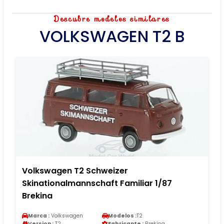
Descubre modelos similares
VOLKSWAGEN T2 B
Volkswagen T2 Schweizer
Skinationalmannschaft Familiar 1/87
Brekina
Marca :
Volkswagen
Modelos :
T2
Version :
T2
Fabricante :
Brekina