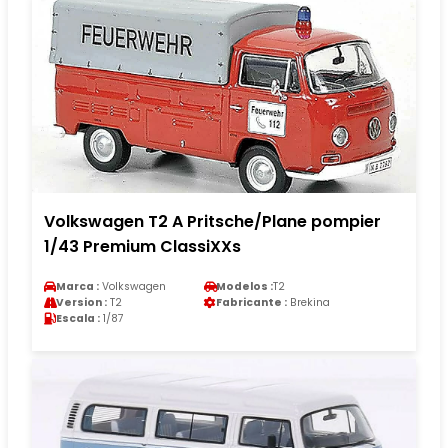
Volkswagen T2 A Pritsche/Plane pompier
1/43 Premium ClassiXXs
Marca :
Volkswagen
Modelos :
T2
Version :
T2
Fabricante :
Brekina
Escala :
1/87