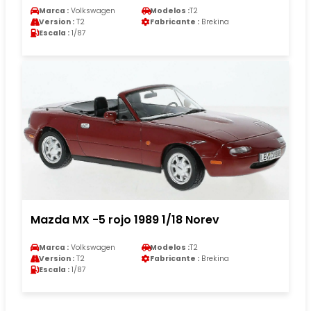
Marca :
Volkswagen
Modelos :
T2
Version :
T2
Fabricante :
Brekina
Escala :
1/87
Mazda MX -5 rojo 1989 1/18 Norev
Marca :
Volkswagen
Modelos :
T2
Version :
T2
Fabricante :
Brekina
Escala :
1/87