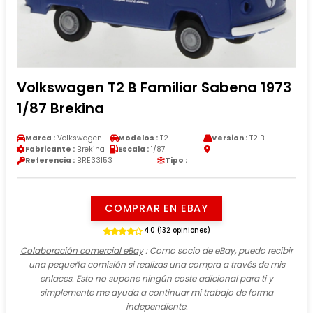
Volkswagen T2 B Familiar Sabena 1973
1/87 Brekina
Marca :
Volkswagen
Modelos :
T2
Version :
T2 B
Fabricante :
Brekina
Escala :
1/87
Referencia :
BRE33153
Tipo :
COMPRAR EN EBAY
4.0 (132 opiniones)
Colaboración comercial eBay
: Como socio de eBay, puedo recibir
una pequeña comisión si realizas una compra a través de mis
enlaces. Esto no supone ningún coste adicional para ti y
simplemente me ayuda a continuar mi trabajo de forma
independiente.