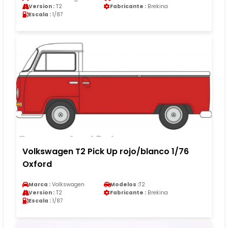
Version :
T2
Fabricante :
Brekina
Escala :
1/87
Volkswagen T2 Pick Up rojo/blanco 1/76
Oxford
Marca :
Volkswagen
Modelos :
T2
Version :
T2
Fabricante :
Brekina
Escala :
1/87