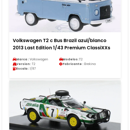
Volkswagen T2 c Bus Brazil azul/blanco
2013 Last Edition 1/43 Premium ClassiXXs
Marca :
Volkswagen
Modelos :
T2
Version :
T2
Fabricante :
Brekina
Escala :
1/87