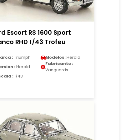
rd Escort RS 1600 Sport
anco RHD 1/43 Trofeu
arca :
Triumph
Modelos :
Herald
Fabricante :
ersion :
Herald
Vanguards
scala :
1/43