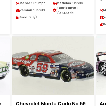
Marca :
Triumph
Modelos :
Herald
Fabricante :
Version :
Herald
M
Vanguards
Escala :
1/43
V
E
e
Chevrolet Monte Carlo No.59
Au