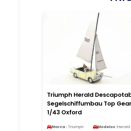
Triumph Herald Descapotab
Segelschiffumbau Top Gea
1/43 Oxford
Marca :
Triumph
Modelos :
Herald