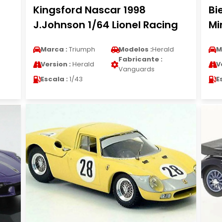
Kingsford Nascar 1998
Bi
J.Johnson 1/64 Lionel Racing
Mi
Marca :
Triumph
Modelos :
Herald
M
Fabricante :
Version :
Herald
V
Vanguards
Escala :
1/43
E