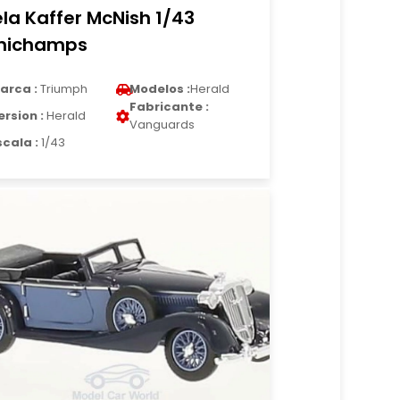
ela Kaffer McNish 1/43
nichamps
arca :
Triumph
Modelos :
Herald
Fabricante :
ersion :
Herald
Vanguards
scala :
1/43