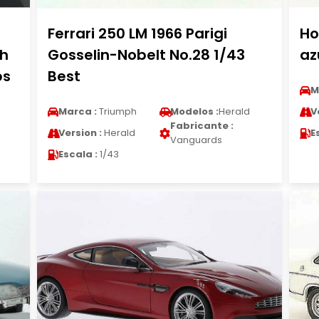
Ferrari 250 LM 1966 Parigi
Ho
th
Gosselin-Nobelt No.28 1/43
az
ps
Best
M
Marca :
Triumph
Modelos :
Herald
V
Fabricante :
Version :
Herald
E
Vanguards
Escala :
1/43