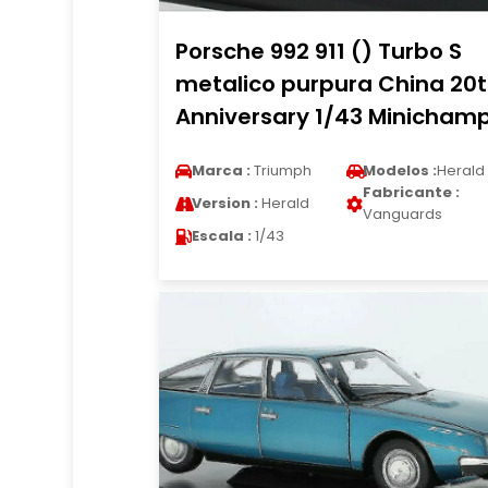
Porsche 992 911 () Turbo S
metalico purpura China 20
Anniversary 1/43 Minicham
Marca :
Triumph
Modelos :
Herald
Fabricante :
Version :
Herald
Vanguards
Escala :
1/43