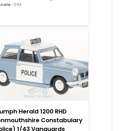
scala :
1/43
iumph Herald 1200 RHD
nmouthshire Constabulary
olice) 1/43 Vanguards