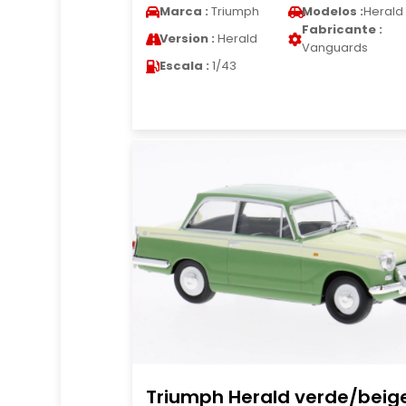
Marca :
Triumph
Modelos :
Herald
Fabricante :
Version :
Herald
Vanguards
Escala :
1/43
Triumph Herald verde/beig