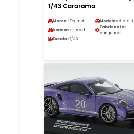
1/43 Cararama
Marca :
Triumph
Modelos :
Herald
Fabricante :
Version :
Herald
Vanguards
Escala :
1/43