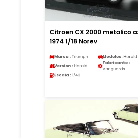
Citroen CX 2000 metalico a
1974 1/18 Norev
Marca :
Triumph
Modelos :
Herald
Fabricante :
Version :
Herald
Vanguards
Escala :
1/43