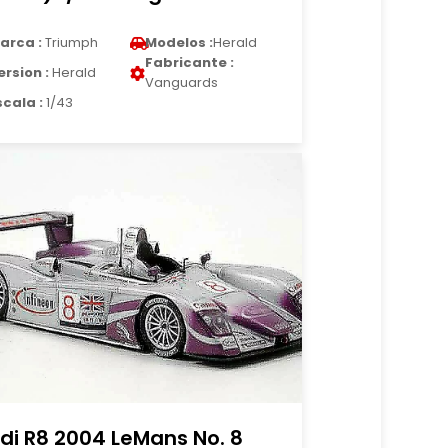
arca :
Triumph
Modelos :
Herald
Fabricante :
ersion :
Herald
Vanguards
scala :
1/43
di R8 2004 LeMans No. 8