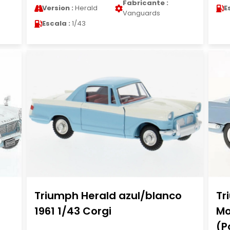
Fabricante :
Version :
Herald
E
Vanguards
Escala :
1/43
Triumph Herald azul/blanco
Tr
1961 1/43 Corgi
Mo
(P