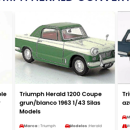
le
Triumph Herald 1200 Coupe
Tr
r
grun/blanco 1963 1/43 Silas
az
Models
M
Marca :
Triumph
Modelos :
Herald
V