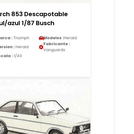
rch 853 Descapotable
ul/azul 1/87 Busch
arca :
Triumph
Modelos :
Herald
Fabricante :
ersion :
Herald
Vanguards
scala :
1/43