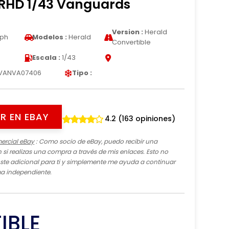
RHD 1/43 Vanguards
Version :
Herald
mph
Modelos :
Herald
Convertible
Escala :
1/43
VANVA07406
Tipo :
R EN EBAY
4.2 (163 opiniones)
ercial eBay
: Como socio de eBay, puedo recibir una
si realizas una compra a través de mis enlaces. Esto no
te adicional para ti y simplemente me ayuda a continuar
ma independiente.
IBLE