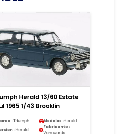
iumph Herald 13/60 Estate
ul 1965 1/43 Brooklin
arca :
Triumph
Modelos :
Herald
Fabricante :
ersion :
Herald
Vanguards