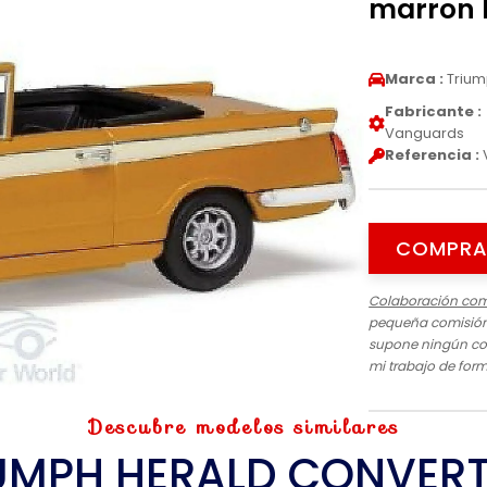
marron 
Marca :
Triu
Fabricante :
Vanguards
Referencia :
COMPRA
Colaboración com
pequeña comisión 
supone ningún cos
mi trabajo de for
Descubre modelos similares
UMPH HERALD CONVERT