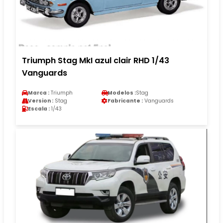
Triumph Stag MkI azul clair RHD 1/43
Vanguards
Marca :
Triumph
Modelos :
Stag
Version :
Stag
Fabricante :
Vanguards
Escala :
1/43