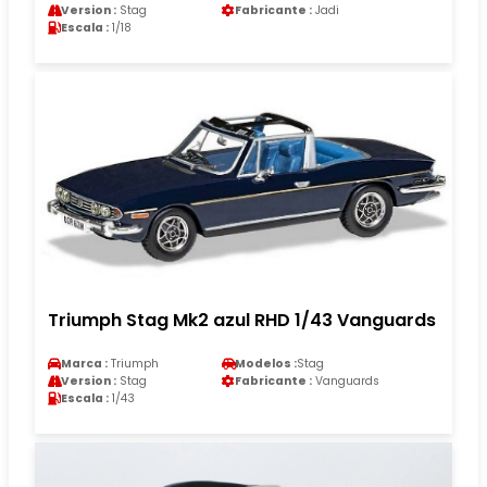
Version :
Stag
Fabricante :
Jadi
Escala :
1/18
Triumph Stag Mk2 azul RHD 1/43 Vanguards
Marca :
Triumph
Modelos :
Stag
Version :
Stag
Fabricante :
Vanguards
Escala :
1/43