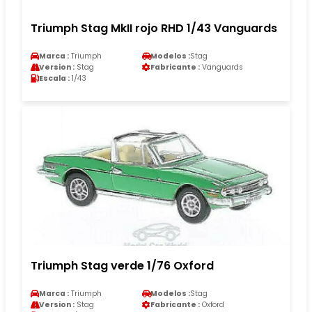
Triumph Stag MkII rojo RHD 1/43 Vanguards
Marca :
Triumph
Modelos :
Stag
Version :
Stag
Fabricante :
Vanguards
Escala :
1/43
Triumph Stag verde 1/76 Oxford
Marca :
Triumph
Modelos :
Stag
Version :
Stag
Fabricante :
Oxford