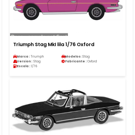
Triumph Stag MkI lila 1/76 Oxford
Marca :
Triumph
Modelos :
Stag
Version :
Stag
Fabricante :
Oxford
Escala :
1/76