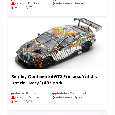
Version :
Kapitan
Fabricante :
Brekina
Escala :
1/87
Bentley Continental GT3 Princess Yatchs
Dazzle Livery 1/43 Spark
Marca :
Bentley
Modelos :
Continental
Version :
Continental
Fabricante :
Spark
Escala :
1/43