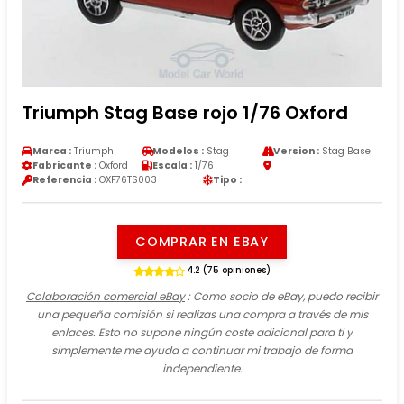
Triumph Stag Base rojo 1/76 Oxford
Marca :
Triumph
Modelos :
Stag
Version :
Stag Base
Fabricante :
Oxford
Escala :
1/76
Referencia :
OXF76TS003
Tipo :
COMPRAR EN EBAY
4.2 (75 opiniones)
Colaboración comercial eBay
: Como socio de eBay, puedo recibir
una pequeña comisión si realizas una compra a través de mis
enlaces. Esto no supone ningún coste adicional para ti y
simplemente me ayuda a continuar mi trabajo de forma
independiente.