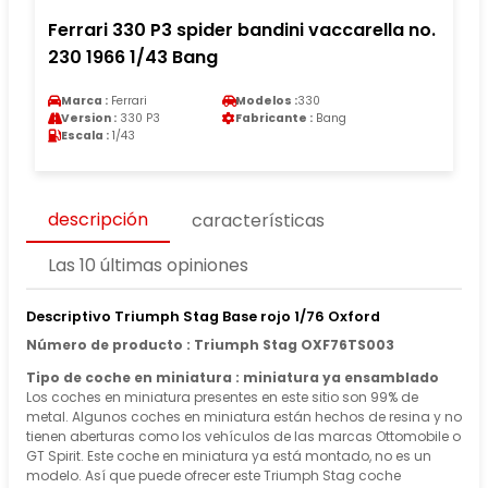
Ferrari 330 P3 spider bandini vaccarella no.
230 1966 1/43 Bang
Marca :
Ferrari
Modelos :
330
Version :
330 P3
Fabricante :
Bang
Escala :
1/43
descripción
características
Las 10 últimas opiniones
Descriptivo Triumph Stag Base rojo 1/76 Oxford
Número de producto : Triumph Stag OXF76TS003
Tipo de coche en miniatura : miniatura ya ensamblado
Los coches en miniatura presentes en este sitio son 99% de
metal. Algunos coches en miniatura están hechos de resina y no
tienen aberturas como los vehículos de las marcas Ottomobile o
GT Spirit. Este coche en miniatura ya está montado, no es un
modelo. Así que puede ofrecer este Triumph Stag coche