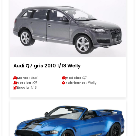
Audi Q7 gris 2010 1/18 Welly
Marca :
Audi
Modelos :
Q7
Version :
Q7
Fabricante :
Welly
Escala :
1/18