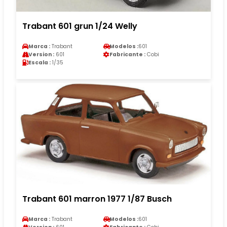
Trabant 601 grun 1/24 Welly
Marca :
Trabant
Modelos :
601
Version :
601
Fabricante :
Cobi
Escala :
1/35
Trabant 601 marron 1977 1/87 Busch
Marca :
Trabant
Modelos :
601