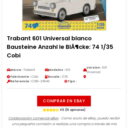
Trabant 601 Universal blanco
Bausteine Anzahl le BlÃ¶cke: 74 1/35
Cobi
Version :
601
Marca :
Trabant
Modelos :
601
Universal
Fabricante :
Cobi
Escala :
1/35
Referencia :
COBI-24540
Tipo :
COMPRAR EN EBAY
4.5 (15 opiniones)
Colaboración comercial eBay
: Como socio de eBay, puedo recibir
una pequeña comisión si realizas una compra a través de mis