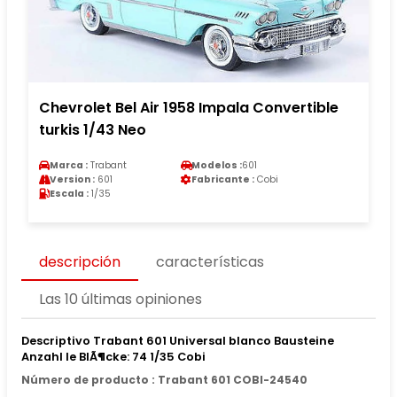
Chevrolet Bel Air 1958 Impala Convertible
turkis 1/43 Neo
Marca :
Trabant
Modelos :
601
Version :
601
Fabricante :
Cobi
Escala :
1/35
descripción
características
Las 10 últimas opiniones
Descriptivo Trabant 601 Universal blanco Bausteine
Anzahl le BlÃ¶cke: 74 1/35 Cobi
Número de producto : Trabant 601 COBI-24540