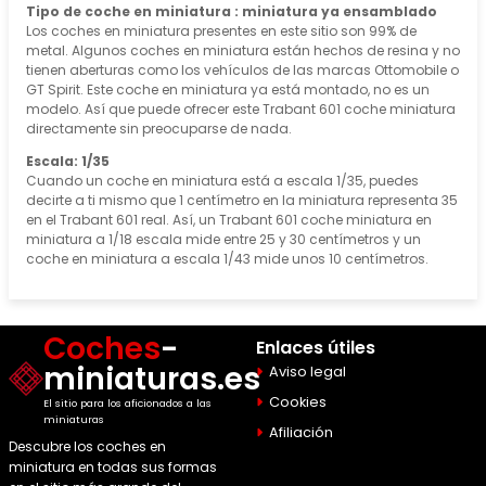
Tipo de coche en miniatura : miniatura ya ensamblado
Los coches en miniatura presentes en este sitio son 99% de
metal. Algunos coches en miniatura están hechos de resina y no
tienen aberturas como los vehículos de las marcas Ottomobile o
GT Spirit. Este coche en miniatura ya está montado, no es un
modelo. Así que puede ofrecer este Trabant 601 coche miniatura
directamente sin preocuparse de nada.
Escala: 1/35
Cuando un coche en miniatura está a escala 1/35, puedes
decirte a ti mismo que 1 centímetro en la miniatura representa 35
en el Trabant 601 real. Así, un Trabant 601 coche miniatura en
miniatura a 1/18 escala mide entre 25 y 30 centímetros y un
coche en miniatura a escala 1/43 mide unos 10 centímetros.
Coches
-
Enlaces útiles
miniaturas.es
Aviso legal
Cookies
El sitio para los aficionados a las
miniaturas
Afiliación
Descubre los coches en
miniatura en todas sus formas