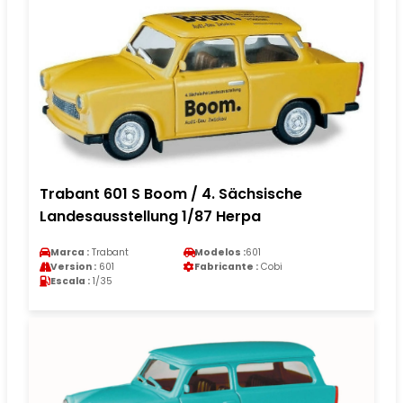
Trabant 601 S Boom / 4. Sächsische
Landesausstellung 1/87 Herpa
Marca :
Trabant
Modelos :
601
Version :
601
Fabricante :
Cobi
Escala :
1/35