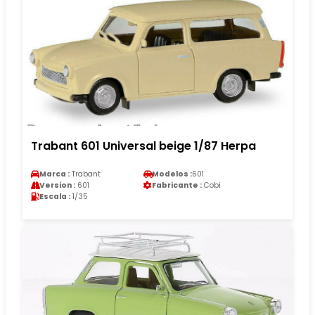
Trabant 601 Universal beige 1/87 Herpa
Marca :
Trabant
Modelos :
601
Version :
601
Fabricante :
Cobi
Escala :
1/35