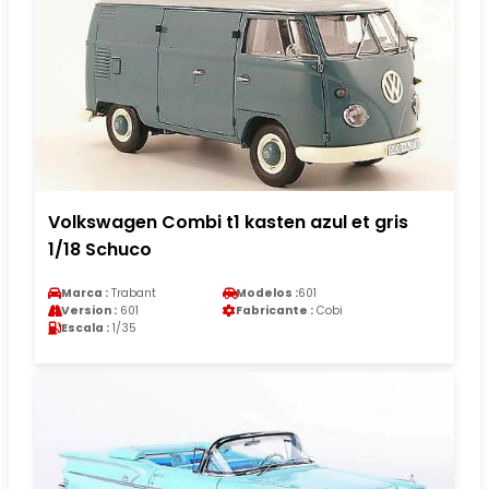
Volkswagen Combi t1 kasten azul et gris
1/18 Schuco
Marca :
Trabant
Modelos :
601
Version :
601
Fabricante :
Cobi
Escala :
1/35