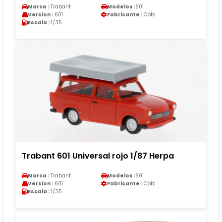
Marca :
Trabant
Modelos :
601
Version :
601
Fabricante :
Cobi
Escala :
1/35
Trabant 601 Universal rojo 1/87 Herpa
Marca :
Trabant
Modelos :
601
Version :
601
Fabricante :
Cobi
Escala :
1/35