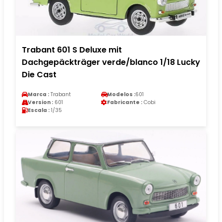
Trabant 601 S Deluxe mit
Dachgepäckträger verde/blanco 1/18 Lucky
Die Cast
Marca :
Trabant
Modelos :
601
Version :
601
Fabricante :
Cobi
Escala :
1/35