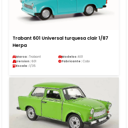
Trabant 601 Universal turquesa clair 1/87
Herpa
Marca :
Trabant
Modelos :
601
Version :
601
Fabricante :
Cobi
Escala :
1/35