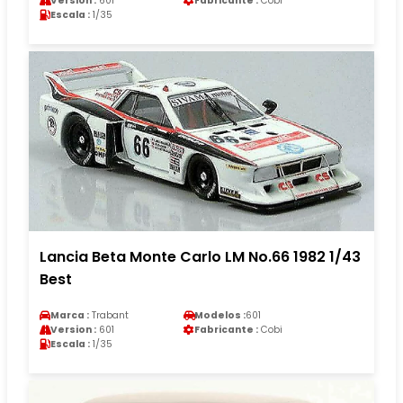
Version :
601
Fabricante :
Cobi
Escala :
1/35
Lancia Beta Monte Carlo LM No.66 1982 1/43
Best
Marca :
Trabant
Modelos :
601
Version :
601
Fabricante :
Cobi
Escala :
1/35