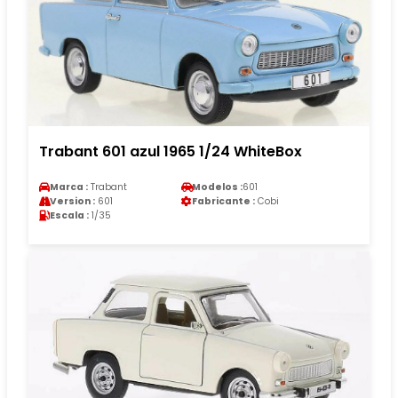
Trabant 601 azul 1965 1/24 WhiteBox
Marca :
Trabant
Modelos :
601
Version :
601
Fabricante :
Cobi
Escala :
1/35