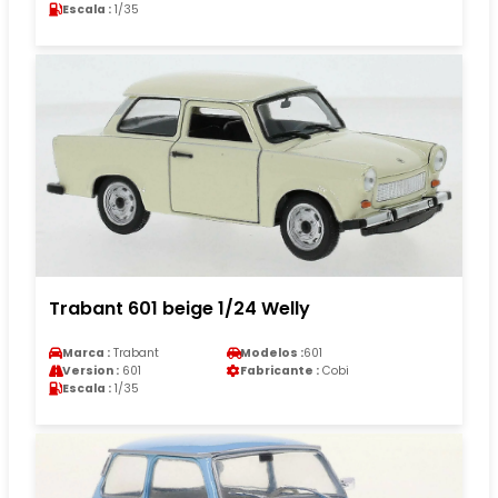
Escala :
1/35
Trabant 601 beige 1/24 Welly
Marca :
Trabant
Modelos :
601
Version :
601
Fabricante :
Cobi
Escala :
1/35