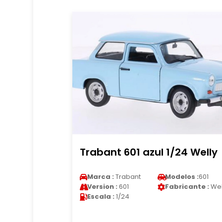
Trabant 601 azul 1/24 Welly
Marca :
Trabant
Modelos :
601
Version :
601
Fabricante :
Wel
Escala :
1/24