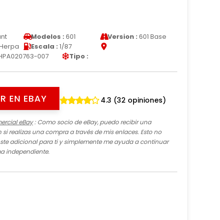
nt
Modelos :
601
Version :
601 Base
Herpa
Escala :
1/87
HPA020763-007
Tipo :
R EN EBAY
4.3 (32 opiniones)
ercial eBay
: Como socio de eBay, puedo recibir una
si realizas una compra a través de mis enlaces. Esto no
te adicional para ti y simplemente me ayuda a continuar
ma independiente.