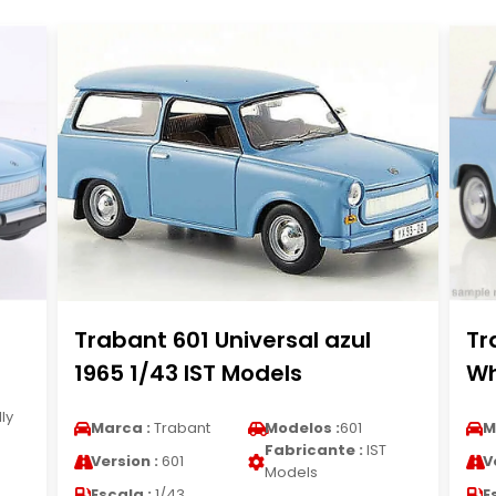
Trabant 601 Universal azul
Tr
1965 1/43 IST Models
Wh
ly
Marca :
Trabant
Modelos :
601
M
Fabricante :
IST
Version :
601
V
Models
Escala :
1/43
E