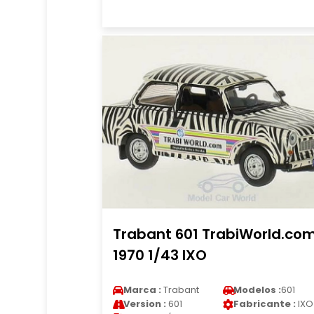
Trabant 601 TrabiWorld.co
1970 1/43 IXO
Marca :
Trabant
Modelos :
601
Version :
601
Fabricante :
IXO