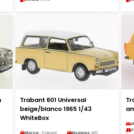
m
Trabant 601 Universal
Tr
beige/blanco 1965 1/43
am
WhiteBox
M
V
Marca :
Trabant
Modelos :
601