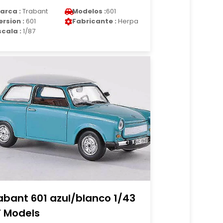
arca :
Trabant
Modelos :
601
ersion :
601
Fabricante :
Herpa
scala :
1/87
abant 601 azul/blanco 1/43
T Models