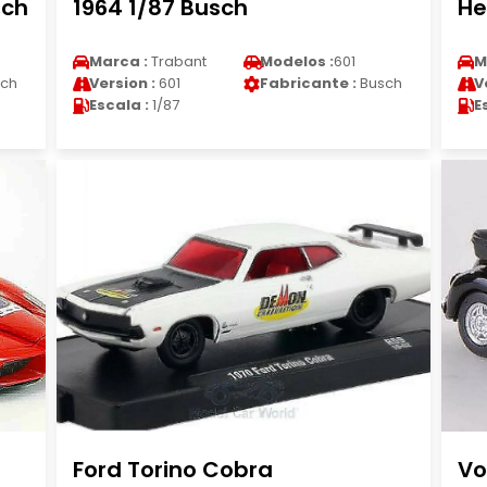
sch
1964 1/87 Busch
He
Marca :
Trabant
Modelos :
601
M
ch
Version :
601
Fabricante :
Busch
V
Escala :
1/87
E
Ford Torino Cobra
Vo