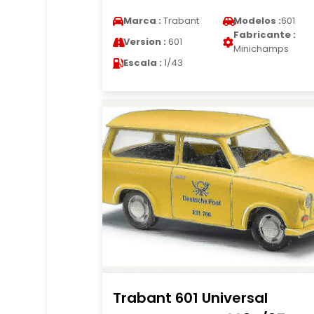
Marca :
Trabant
Modelos :
601
Fabricante :
Version :
601
Minichamps
Escala :
1/43
Trabant 601 Universal