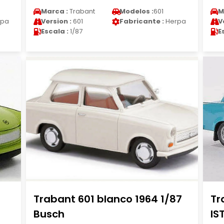
Marca :
Trabant
Modelos :
601
M
rpa
Version :
601
Fabricante :
Herpa
V
Escala :
1/87
E
Trabant 601 blanco 1964 1/87
Tr
Busch
IS