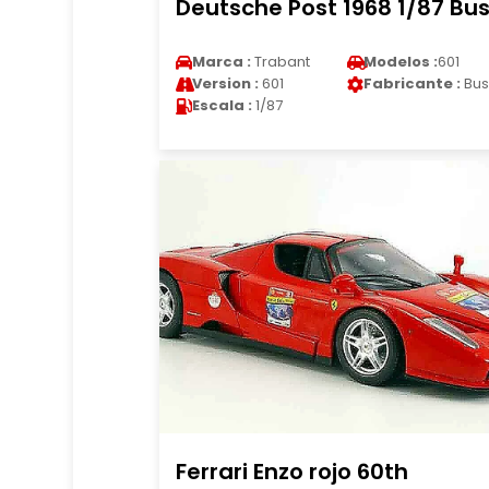
Deutsche Post 1968 1/87 Bu
Marca :
Trabant
Modelos :
601
Version :
601
Fabricante :
Bus
Escala :
1/87
Ferrari Enzo rojo 60th