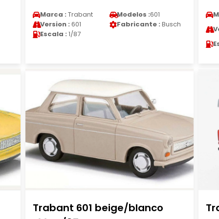
Marca :
Trabant
Modelos :
601
M
Version :
601
Fabricante :
Busch
V
Escala :
1/87
E
Trabant 601 beige/blanco
Tr