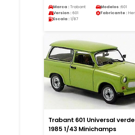
Marca :
Trabant
Modelos :
601
Version :
601
Fabricante :
He
Escala :
1/87
Trabant 601 Universal verde
1985 1/43 Minichamps