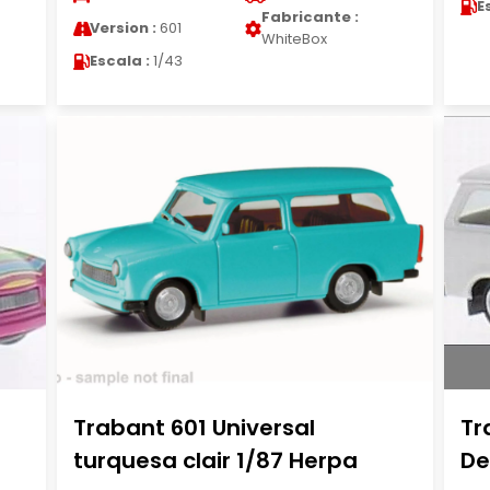
E
Fabricante :
Version :
601
WhiteBox
Escala :
1/43
Trabant 601 Universal
Tr
turquesa clair 1/87 Herpa
De