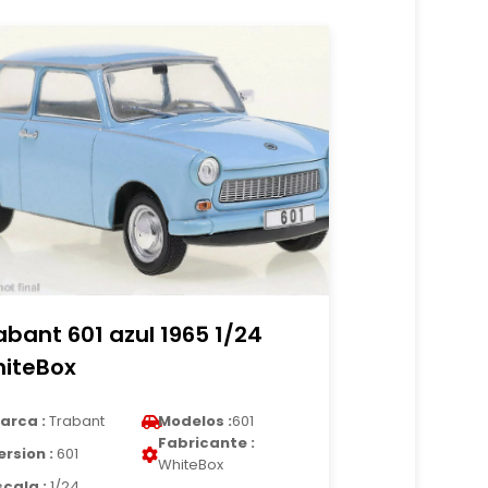
abant 601 azul 1965 1/24
iteBox
arca :
Trabant
Modelos :
601
Fabricante :
ersion :
601
WhiteBox
scala :
1/24