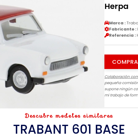
Herpa
Marca :
Traba
Fabricante :
Referencia :
COMPRA
Colaboración com
pequeña comisión 
supone ningún cos
mi trabajo de for
Descubre modelos similares
TRABANT 601 BASE