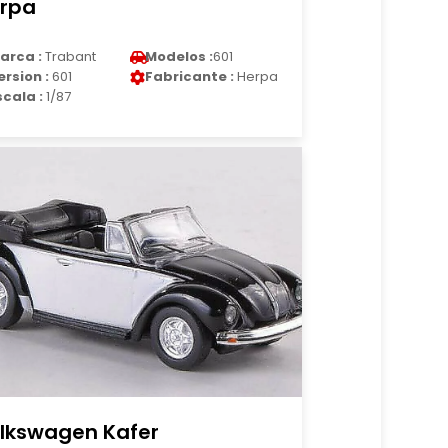
rpa
arca :
Trabant
Modelos :
601
ersion :
601
Fabricante :
Herpa
scala :
1/87
lkswagen Kafer