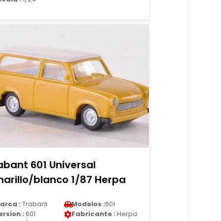
abant 601 Universal
arillo/blanco 1/87 Herpa
arca :
Trabant
Modelos :
601
ersion :
601
Fabricante :
Herpa