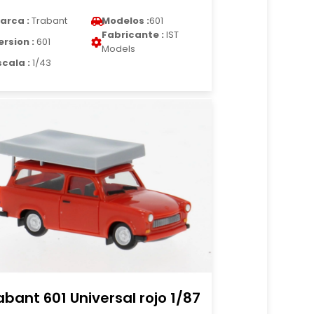
arca :
Trabant
Modelos :
601
Fabricante :
IST
ersion :
601
Models
scala :
1/43
abant 601 Universal rojo 1/87