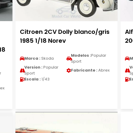
Citroen 2CV Dolly blanco/gris
Al
1985 1/18 Norev
20
18
Modelos :
Popular
Marca :
Skoda
M
Sport
Version :
Popular
V
Fabricante :
Abrex
r
Sport
S
Escala :
1/43
E
ex