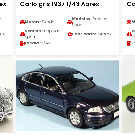
rex
Carlo gris 1937 1/43 Abrex
Ca
r
Modelos :
Popular
Marca :
Skoda
M
Sport
Version :
Popular
V
ex
Fabricante :
Abrex
Sport
S
Escala :
1/43
E