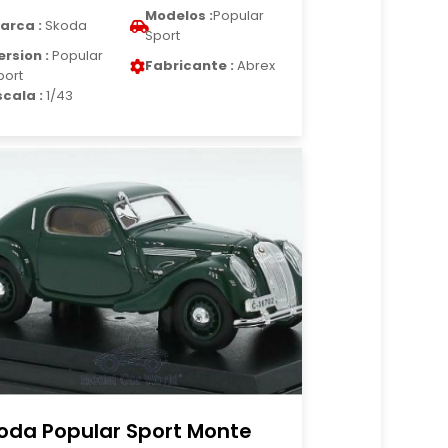
Modelos :
Popular
arca :
Skoda
Sport
ersion :
Popular
Fabricante :
Abrex
port
scala :
1/43
oda Popular Sport Monte