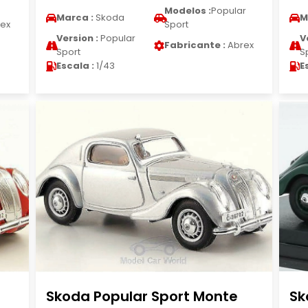
Modelos :
Popular
Marca :
Skoda
M
ex
Sport
Version :
Popular
V
Fabricante :
Abrex
Sport
S
Escala :
1/43
E
Skoda Popular Sport Monte
Sk