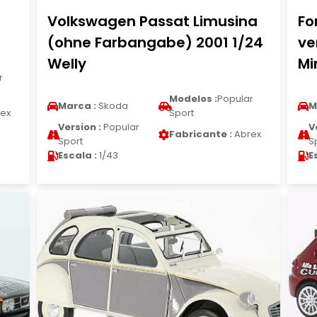
Volkswagen Passat Limusina
Fo
(ohne Farbangabe) 2001 1/24
ve
Welly
Mi
r
Modelos :
Popular
Marca :
Skoda
M
ex
Sport
Version :
Popular
V
Fabricante :
Abrex
Sport
S
Escala :
1/43
E