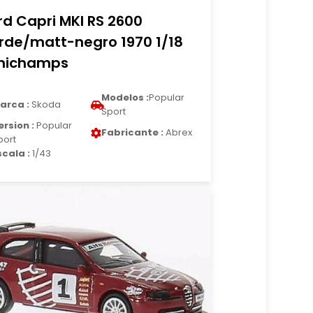
rd Capri MKI RS 2600
rde/matt-negro 1970 1/18
nichamps
Modelos :
Popular
arca :
Skoda
Sport
ersion :
Popular
Fabricante :
Abrex
port
scala :
1/43