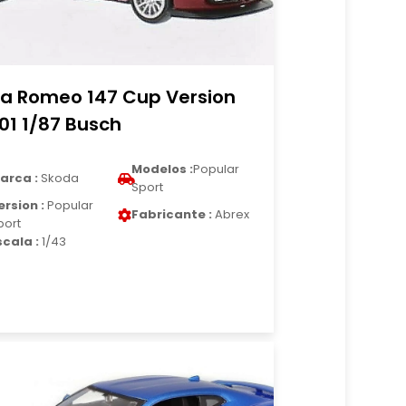
fa Romeo 147 Cup Version
01 1/87 Busch
Modelos :
Popular
arca :
Skoda
Sport
ersion :
Popular
Fabricante :
Abrex
port
scala :
1/43