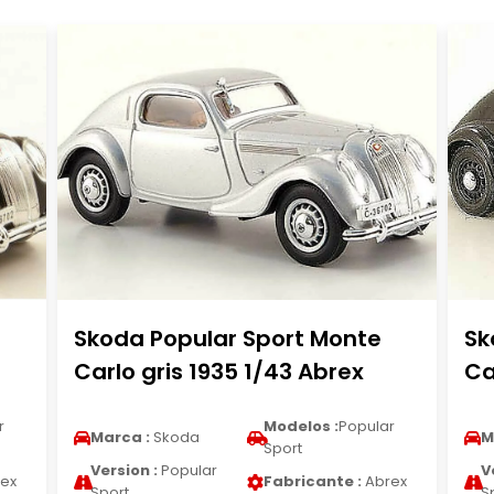
Skoda Popular Sport Monte
Sk
Carlo gris 1935 1/43 Abrex
Ca
r
Modelos :
Popular
Marca :
Skoda
M
Sport
Version :
Popular
V
ex
Fabricante :
Abrex
Sport
S