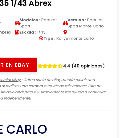
35 1/43 Abrex
Modelos :
Popular
Version :
Popular
a
Sport
Sport Monte Carlo
Abrex
Escala :
1/43
Tipo :
Rallye monte carlo
R EN EBAY
4.4 (40 opiniones)
ercial eBay
: Como socio de eBay, puedo recibir una
si realizas una compra a través de mis enlaces. Esto no
te adicional para ti y simplemente me ayuda a continuar
ma independiente.
E CARLO