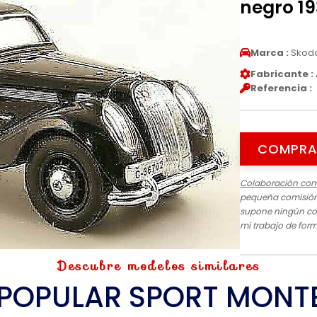
negro 19
Marca :
Skod
Fabricante :
Referencia :
COMPRA
Colaboración com
pequeña comisión 
supone ningún cos
mi trabajo de for
Descubre modelos similares
POPULAR SPORT MONT