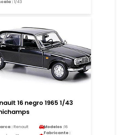
scala :
1/43
nault 16 negro 1965 1/43
nichamps
arca :
Renault
Modelos :
16
Fabricante :