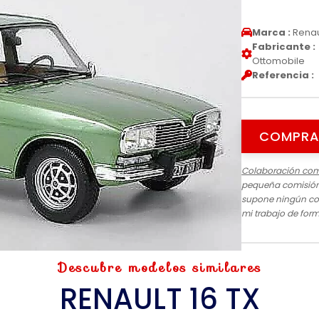
Marca :
Renau
Fabricante :
Ottomobile
Referencia :
COMPRA
Colaboración com
pequeña comisión 
supone ningún cos
mi trabajo de for
Descubre modelos similares
RENAULT 16 TX