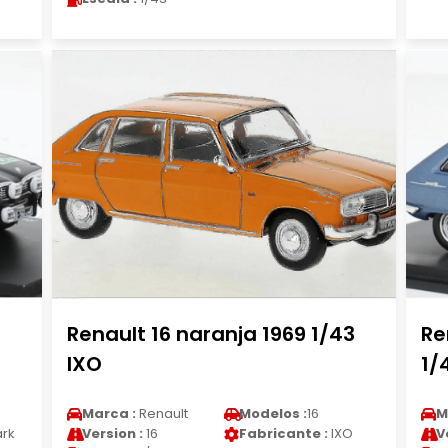
Renault 16 naranja 1969 1/43
Re
IXO
1/
Marca :
Renault
Modelos :
16
M
rk
Version :
16
Fabricante :
IXO
V