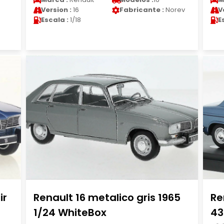
Version :
16
Fabricante :
Norev
V
Escala :
1/18
E
ir
Renault 16 metalico gris 1965
Re
1/24 WhiteBox
43