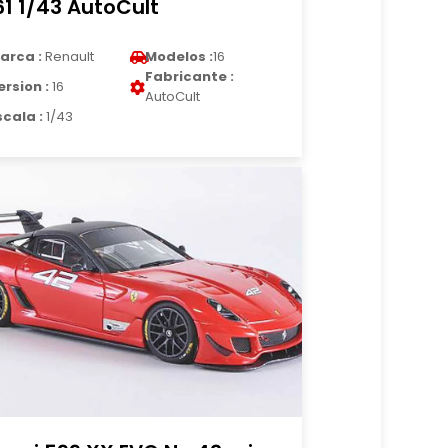
61 1/43 AutoCult
arca :
Renault
Modelos :
16
Fabricante :
ersion :
16
AutoCult
scala :
1/43