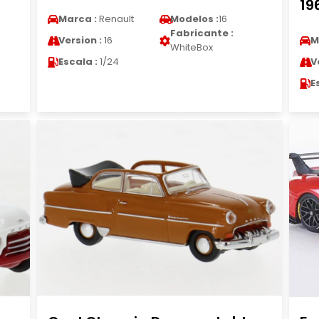
19
Marca :
Renault
Modelos :
16
Fabricante :
Version :
16
M
WhiteBox
Escala :
1/24
V
E