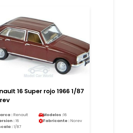
nault 16 Super rojo 1966 1/87
rev
arca :
Renault
Modelos :
16
ersion :
16
Fabricante :
Norev
scala :
1/87