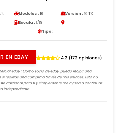
lt
Modelos :
16
Version :
16 TX
Escala :
1/18
Tipo :
R EN EBAY
4.2 (172 opiniones)
ercial eBay
: Como socio de eBay, puedo recibir una
si realizas una compra a través de mis enlaces. Esto no
te adicional para ti y simplemente me ayuda a continuar
ma independiente.