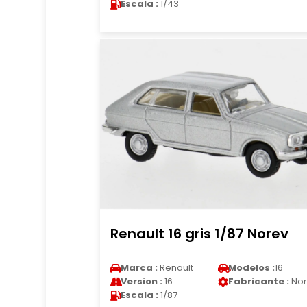
Escala :
1/43
Renault 16 gris 1/87 Norev
Marca :
Renault
Modelos :
16
Version :
16
Fabricante :
Nor
Escala :
1/87