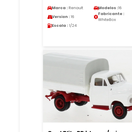
Marca :
Renault
Modelos :
16
Fabricante :
Version :
16
WhiteBox
Escala :
1/24