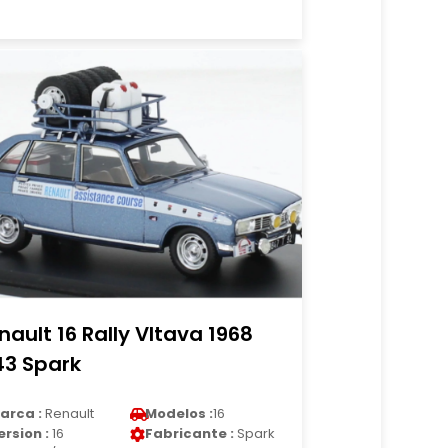
nault 16 Rally Vltava 1968
43 Spark
arca :
Renault
Modelos :
16
ersion :
16
Fabricante :
Spark