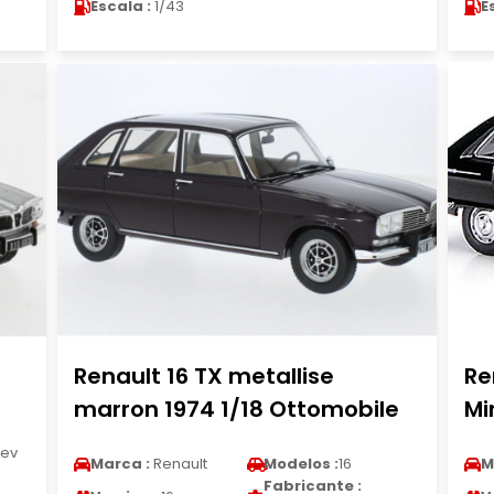
Escala :
1/43
E
Renault 16 TX metallise
Re
marron 1974 1/18 Ottomobile
Mi
ev
Marca :
Renault
Modelos :
16
M
Fabricante :