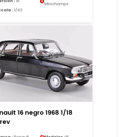
ersion :
16
Minichamps
scala :
1/43
nault 16 negro 1968 1/18
rev
arca :
Renault
Modelos :
16