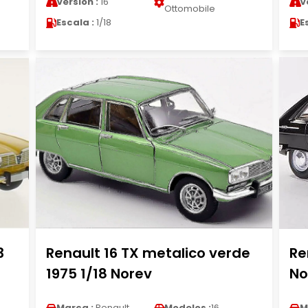
Version :
16
V
Ottomobile
Escala :
1/18
E
3
Renault 16 TX metalico verde
Re
1975 1/18 Norev
No
Marca :
Renault
Modelos :
16
M