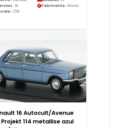
ersion :
16
Fabricante :
Norev
scala :
1/18
nault 16 Autocult/Avenue
 Projekt 114 metallise azul