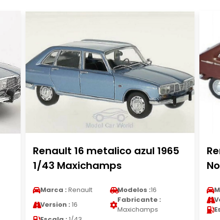
Renault 16 metalico azul 1965
Re
1/43 Maxichamps
No
Marca :
Renault
Modelos :
16
M
Fabricante :
V
Version :
16
Maxichamps
E
Escala :
1/43