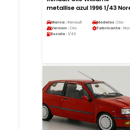
metallise azul 1996 1/43 Nor
Marca :
Renault
Modelos :
Clio
Version :
Clio
Fabricante :
Nor
Escala :
1/43