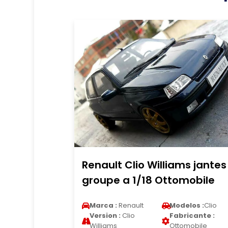
Renault Clio Williams jantes
groupe a 1/18 Ottomobile
Marca :
Renault
Modelos :
Clio
Version :
Clio
Fabricante :
Williams
Ottomobile