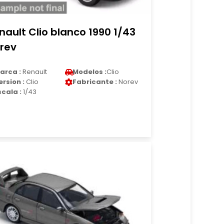
nault Clio blanco 1990 1/43
rev
arca :
Renault
Modelos :
Clio
ersion :
Clio
Fabricante :
Norev
scala :
1/43