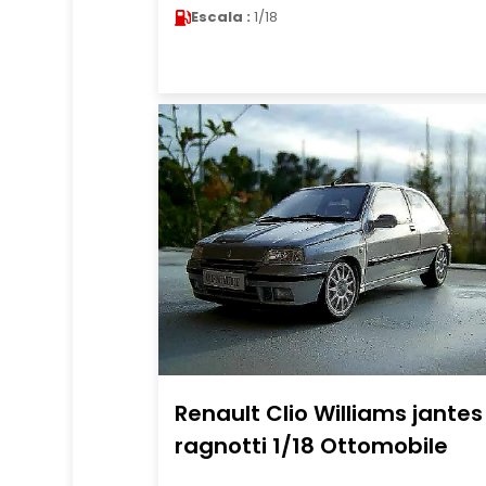
Escala :
1/18
Renault Clio Williams jantes
ragnotti 1/18 Ottomobile