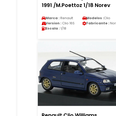
1991 /M.Poettoz 1/18 Norev
Marca :
Renault
Modelos :
Clio
Version :
Clio 16S
Fabricante :
Nor
Escala :
1/18
Renault Clio Williams