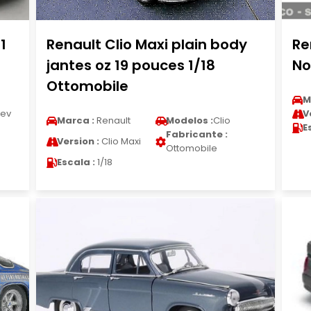
1
Renault Clio Maxi plain body
Re
jantes oz 19 pouces 1/18
No
Ottomobile
M
ev
V
Marca :
Renault
Modelos :
Clio
E
Fabricante :
Version :
Clio Maxi
Ottomobile
Escala :
1/18