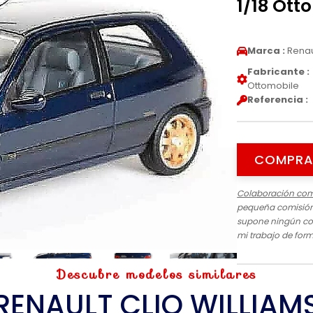
1/18 Ott
Marca :
Renau
Fabricante :
Ottomobile
Referencia :
COMPRA
Colaboración com
pequeña comisión 
supone ningún cos
mi trabajo de for
Descubre modelos similares
RENAULT CLIO WILLIAM