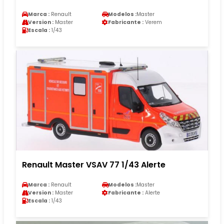
Marca :
Renault
Modelos :
Master
Version :
Master
Fabricante :
Verem
Escala :
1/43
Renault Master VSAV 77 1/43 Alerte
Marca :
Renault
Modelos :
Master
Version :
Master
Fabricante :
Alerte
Escala :
1/43