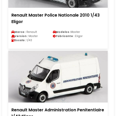
Renault Master Police Nationale 2010 1/43
Eligor
Marca :
Renault
Modelos :
Master
Version :
Master
Fabricante :
Eligor
Escala :
1/43
Renault Master Administration Penitentiaire