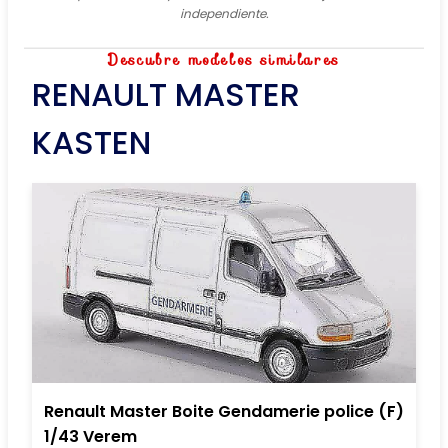
independiente.
Descubre modelos similares
RENAULT MASTER
KASTEN
Renault Master Boite Gendamerie police (F)
1/43 Verem