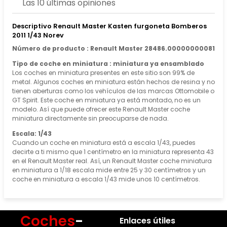
Las 10 últimas opiniones
Descriptivo Renault Master Kasten furgoneta Bomberos
2011 1/43 Norev
Número de producto : Renault Master 28486.00000000081
Tipo de coche en miniatura : miniatura ya ensamblado
Los coches en miniatura presentes en este sitio son 99% de
metal. Algunos coches en miniatura están hechos de resina y no
tienen aberturas como los vehículos de las marcas Ottomobile o
GT Spirit. Este coche en miniatura ya está montado, no es un
modelo. Así que puede ofrecer este Renault Master coche
miniatura directamente sin preocuparse de nada.
Escala: 1/43
Cuando un coche en miniatura está a escala 1/43, puedes
decirte a ti mismo que 1 centímetro en la miniatura representa 43
en el Renault Master real. Así, un Renault Master coche miniatura
en miniatura a 1/18 escala mide entre 25 y 30 centímetros y un
coche en miniatura a escala 1/43 mide unos 10 centímetros.
Coches
-
Enlaces útiles