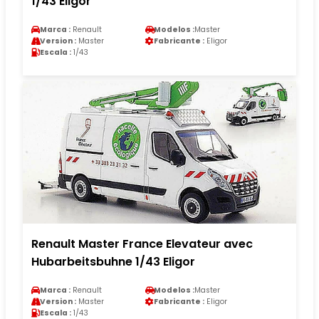
1/43 Eligor
Marca :
Renault
Modelos :
Master
Version :
Master
Fabricante :
Eligor
Escala :
1/43
Renault Master France Elevateur avec
Hubarbeitsbuhne 1/43 Eligor
Marca :
Renault
Modelos :
Master
Version :
Master
Fabricante :
Eligor
Escala :
1/43