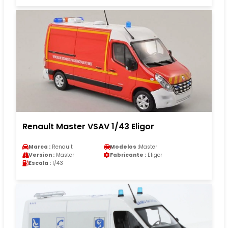
Renault Master VSAV 1/43 Eligor
Marca :
Renault
Modelos :
Master
Version :
Master
Fabricante :
Eligor
Escala :
1/43