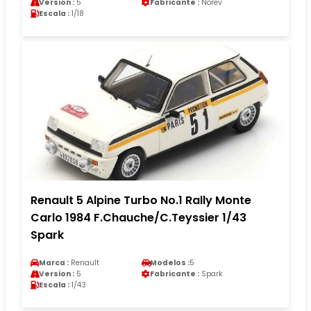
Version :
5
Fabricante :
Norev
Escala :
1/18
Renault 5 Alpine Turbo No.1 Rally Monte
Carlo 1984 F.Chauche/C.Teyssier 1/43
Spark
Marca :
Renault
Modelos :
5
Version :
5
Fabricante :
Spark
Escala :
1/43