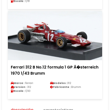
Escala :
1/18
Ferrari 312 B No.12 formula 1 GP Ã�sterreich
1970 1/43 Brumm
Marca :
Ferrari
Modelos :
312
Version :
312
Fabricante :
Brumm
Escala :
1/43
descripción