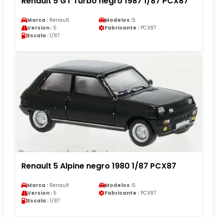
Renault 5 GT Turbo negro 1987 1/87 PCX87
Marca :
Renault
Modelos :
5
Version :
5
Fabricante :
PCX87
Escala :
1/87
Renault 5 Alpine negro 1980 1/87 PCX87
Marca :
Renault
Modelos :
5
Version :
5
Fabricante :
PCX87
Escala :
1/87