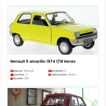
Renault 5 amarillo 1974 1/18 Norev
Marca :
Renault
Modelos :
5
Version :
5
Fabricante :
Norev
Escala :
1/18