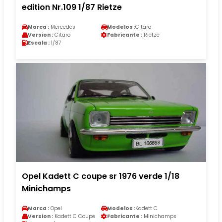
edition Nr.109 1/87 Rietze
Marca :
Mercedes
Modelos :
Citaro
Version :
Citaro
Fabricante :
Rietze
Escala :
1/87
Opel Kadett C coupe sr 1976 verde 1/18
Minichamps
Marca :
Opel
Modelos :
Kadett C
Version :
Kadett C Coupe
Fabricante :
Minichamps