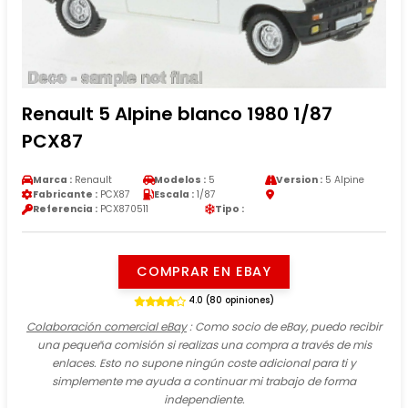
Renault 5 Alpine blanco 1980 1/87
PCX87
Marca :
Renault
Modelos :
5
Version :
5 Alpine
Fabricante :
PCX87
Escala :
1/87
Referencia :
PCX870511
Tipo :
COMPRAR EN EBAY
4.0 (80 opiniones)
Colaboración comercial eBay
: Como socio de eBay, puedo recibir
una pequeña comisión si realizas una compra a través de mis
enlaces. Esto no supone ningún coste adicional para ti y
simplemente me ayuda a continuar mi trabajo de forma
independiente.