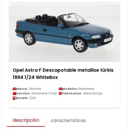
Opel Astra F Descapotable metallise türkis
1994 1/24 WhiteBox
Marca :
Porsche
Modelos :
Panamera
Version :
Panamera Turbo
Fabricante :
Minichamps
Escala :
1/43
descripción
características