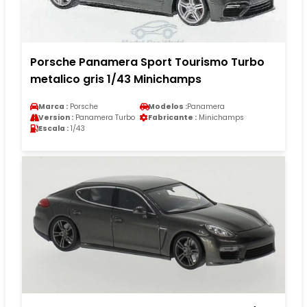
Porsche Panamera Sport Tourismo Turbo
metalico gris 1/43 Minichamps
Marca :
Porsche
Modelos :
Panamera
Version :
Panamera Turbo
Fabricante :
Minichamps
Escala :
1/43