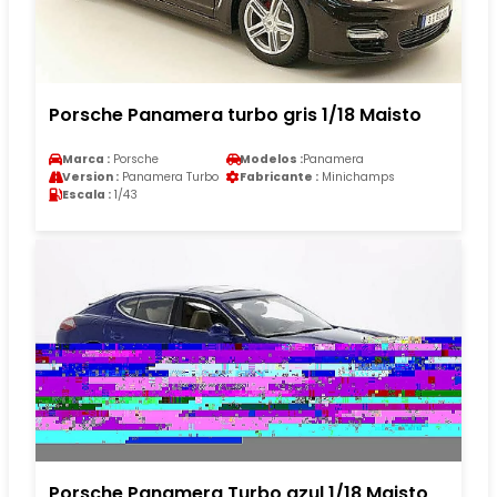
Porsche Panamera turbo gris 1/18 Maisto
Marca :
Porsche
Modelos :
Panamera
Version :
Panamera Turbo
Fabricante :
Minichamps
Escala :
1/43
Porsche Panamera Turbo azul 1/18 Maisto