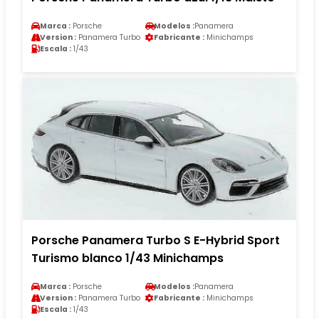
Marca :
Porsche
Modelos :
Panamera
Version :
Panamera Turbo
Fabricante :
Minichamps
Escala :
1/43
Porsche Panamera Turbo S E-Hybrid Sport
Turismo blanco 1/43 Minichamps
Marca :
Porsche
Modelos :
Panamera
Version :
Panamera Turbo
Fabricante :
Minichamps
Escala :
1/43