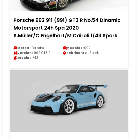
Porsche 992 911 (991) GT3 R No.54 Dinamic
Motorsport 24h Spa 2020
S.Müller/C.Engelhart/M.Cairoli 1/43 Spark
Marca :
Porsche
Modelos :
992
Version :
992 GT3 R
Fabricante :
Spark
Escala :
1/43