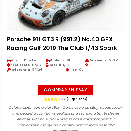
Porsche 911 GT3 R (991.2) No.40 GPX
Racing Gulf 2019 The Club 1/43 Spark
Marca :
Porsche
Modelos :
911
Version :
911 GT3 R
Fabricante :
Spark
Escala :
1/43
Referencia :
SP324
Tipo :
Gulf
COMPRAR EN EBAY
4.0 (31 opiniones)
Colaboración comercial eBay
: Como socio de eBay, puedo recibir
una pequeña comisión si realizas una compra a través de mis
enlaces. Esto no supone ningún coste adicional para ti y
simplemente me ayuda a continuar mi trabajo de forma
independiente.