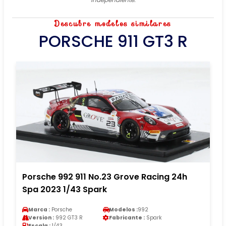
Descubre modelos similares
PORSCHE 911 GT3 R
Porsche 992 911 No.23 Grove Racing 24h
Spa 2023 1/43 Spark
Marca :
Porsche
Modelos :
992
Version :
992 GT3 R
Fabricante :
Spark
Escala :
1/43