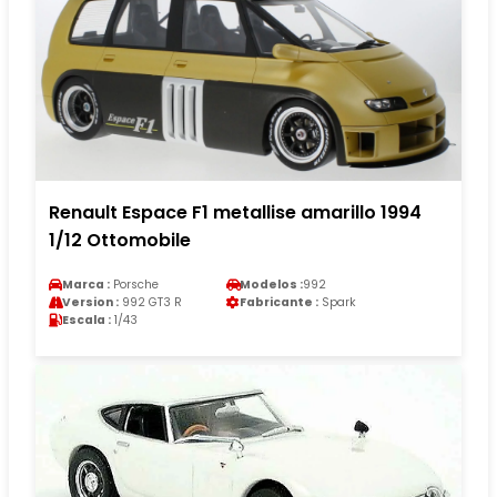
Renault Espace F1 metallise amarillo 1994
1/12 Ottomobile
Marca :
Porsche
Modelos :
992
Version :
992 GT3 R
Fabricante :
Spark
Escala :
1/43