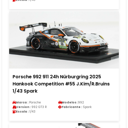
Porsche 992 911 24h Nürburgring 2025
Hankook Competition #55 J.Kim/R.Bruins
1/43 Spark
Marca :
Porsche
Modelos :
992
Version :
992 GT3 R
Fabricante :
Spark
Escala :
1/43