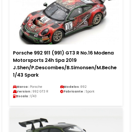
Porsche 992 911 (991) GT3 R No.16 Modena
Motorsports 24h Spa 2019
J.Shen/P.Descombes/B.Simonsen/M.Beche
1/43 Spark
Marca :
Porsche
Modelos :
992
Version :
992 GT3 R
Fabricante :
Spark
Escala :
1/43