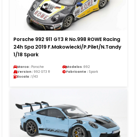
Porsche 992 911 GT3 R No.998 ROWE Racing
24h Spa 2019 F.Makowiecki/P.Pilet/N.Tandy
1/18 Spark
Marca :
Porsche
Modelos :
992
Version :
992 GT3 R
Fabricante :
Spark
Escala :
1/43