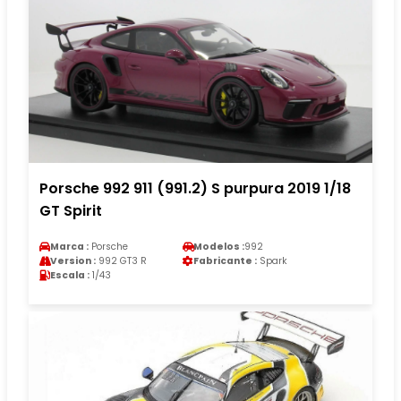
Porsche 992 911 (991.2) S purpura 2019 1/18
GT Spirit
Marca :
Porsche
Modelos :
992
Version :
992 GT3 R
Fabricante :
Spark
Escala :
1/43