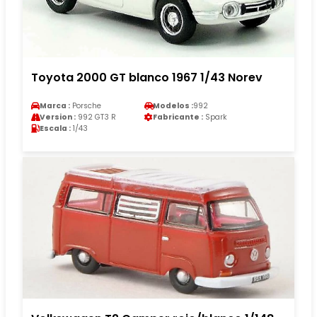
Toyota 2000 GT blanco 1967 1/43 Norev
Marca :
Porsche
Modelos :
992
Version :
992 GT3 R
Fabricante :
Spark
Escala :
1/43