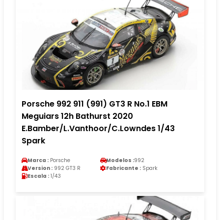
Porsche 992 911 (991) GT3 R No.1 EBM
Meguiars 12h Bathurst 2020
E.Bamber/L.Vanthoor/C.Lowndes 1/43
Spark
Marca :
Porsche
Modelos :
992
Version :
992 GT3 R
Fabricante :
Spark
Escala :
1/43