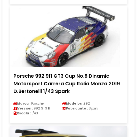
Porsche 992 911 GT3 Cup No.8 Dinamic
Motorsport Carrera Cup Italia Monza 2019
D.Bertonelli 1/43 Spark
Marca :
Porsche
Modelos :
992
Version :
992 GT3 R
Fabricante :
Spark
Escala :
1/43