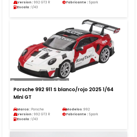
Version :
992 GT3 R
Fabricante :
Spark
Escala :
1/43
Porsche 992 911 S blanco/rojo 2025 1/64
Mini GT
Marca :
Porsche
Modelos :
992
Version :
992 GT3 R
Fabricante :
Spark
Escala :
1/43