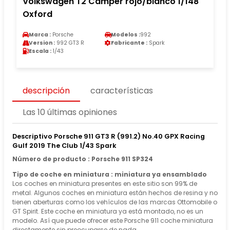
Volkswagen T2 Camper rojo/blanco 1/148
Oxford
Marca :
Porsche
Modelos :
992
Version :
992 GT3 R
Fabricante :
Spark
Escala :
1/43
descripción
características
Las 10 últimas opiniones
Descriptivo Porsche 911 GT3 R (991.2) No.40 GPX Racing
Gulf 2019 The Club 1/43 Spark
Número de producto : Porsche 911 SP324
Tipo de coche en miniatura : miniatura ya ensamblado
Los coches en miniatura presentes en este sitio son 99% de
metal. Algunos coches en miniatura están hechos de resina y no
tienen aberturas como los vehículos de las marcas Ottomobile o
GT Spirit. Este coche en miniatura ya está montado, no es un
modelo. Así que puede ofrecer este Porsche 911 coche miniatura
directamente sin preocuparse de nada.