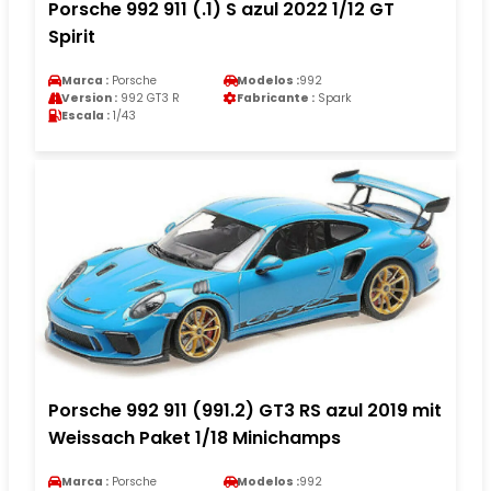
Porsche 992 911 (.1) S azul 2022 1/12 GT
Spirit
Marca :
Porsche
Modelos :
992
Version :
992 GT3 R
Fabricante :
Spark
Escala :
1/43
Porsche 992 911 (991.2) GT3 RS azul 2019 mit
Weissach Paket 1/18 Minichamps
Marca :
Porsche
Modelos :
992