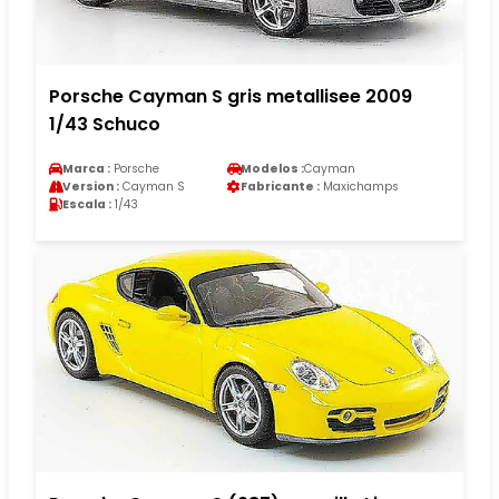
Porsche Cayman S gris metallisee 2009
1/43 Schuco
Marca :
Porsche
Modelos :
Cayman
Version :
Cayman S
Fabricante :
Maxichamps
Escala :
1/43