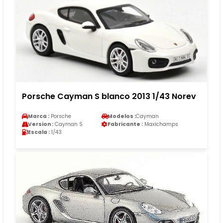
Porsche Cayman S blanco 2013 1/43 Norev
Marca :
Porsche
Modelos :
Cayman
Version :
Cayman S
Fabricante :
Maxichamps
Escala :
1/43