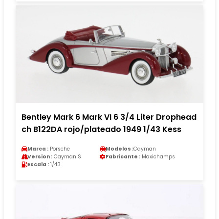
Bentley Mark 6 Mark VI 6 3/4 Liter Drophead
ch B122DA rojo/plateado 1949 1/43 Kess
Marca :
Porsche
Modelos :
Cayman
Version :
Cayman S
Fabricante :
Maxichamps
Escala :
1/43