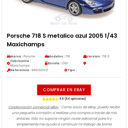
Porsche 718 S metalico azul 2005 1/43
Maxichamps
Marca :
Porsche
Modelos :
718
Version :
718 S
Fabricante :
Escala :
1/43
Maxichamps
Referencia :
940065621
Tipo :
COMPRAR EN EBAY
4.9 (64 opiniones)
Colaboración comercial eBay
: Como socio de eBay, puedo recibir
una pequeña comisión si realizas una compra a través de mis
enlaces. Esto no supone ningún coste adicional para ti y
simplemente me ayuda a continuar mi trabajo de forma