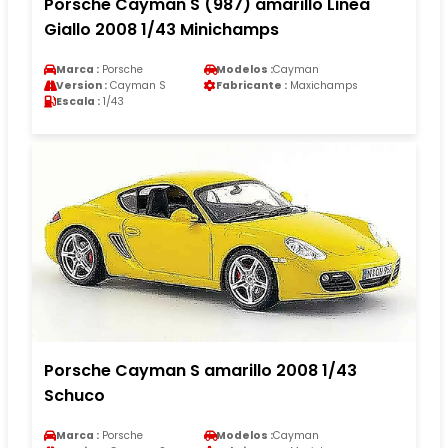
Porsche Cayman S (987) amarillo Linea
Giallo 2008 1/43 Minichamps
Marca :
Porsche
Modelos :
Cayman
Version :
Cayman S
Fabricante :
Maxichamps
Escala :
1/43
Porsche Cayman S amarillo 2008 1/43
Schuco
Marca :
Porsche
Modelos :
Cayman