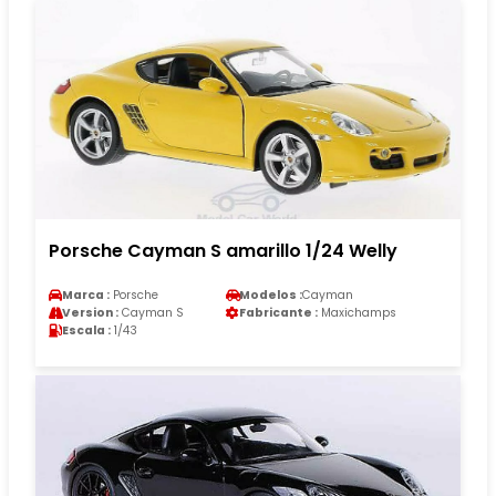
Porsche Cayman S amarillo 1/24 Welly
Marca :
Porsche
Modelos :
Cayman
Version :
Cayman S
Fabricante :
Maxichamps
Escala :
1/43