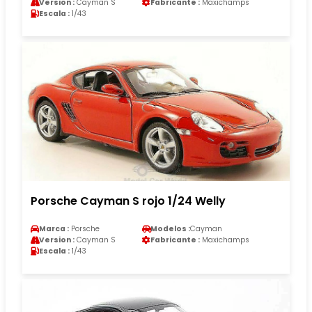
Version :
Cayman S
Fabricante :
Maxichamps
Escala :
1/43
Porsche Cayman S rojo 1/24 Welly
Marca :
Porsche
Modelos :
Cayman
Version :
Cayman S
Fabricante :
Maxichamps
Escala :
1/43