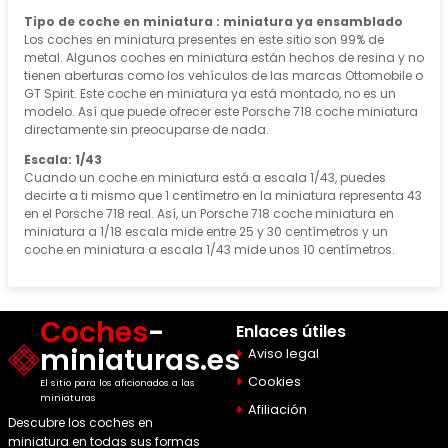
Tipo de coche en miniatura : miniatura ya ensamblado
Los coches en miniatura presentes en este sitio son 99% de
metal. Algunos coches en miniatura están hechos de resina y no
tienen aberturas como los vehículos de las marcas Ottomobile o
GT Spirit. Este coche en miniatura ya está montado, no es un
modelo. Así que puede ofrecer este Porsche 718 coche miniatura
directamente sin preocuparse de nada.
Escala: 1/43
Cuando un coche en miniatura está a escala 1/43, puedes
decirte a ti mismo que 1 centímetro en la miniatura representa 43
en el Porsche 718 real. Así, un Porsche 718 coche miniatura en
miniatura a 1/18 escala mide entre 25 y 30 centímetros y un
coche en miniatura a escala 1/43 mide unos 10 centímetros.
Coches
-
Enlaces útiles
miniaturas.es
Aviso legal
Cookies
El sitio para los aficionados a las
miniaturas
Afiliación
Descubre los coches en
miniatura en todas sus formas