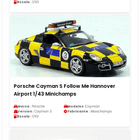
Escala :
1/43
Porsche Cayman S Follow Me Hannover
Airport 1/43 Minichamps
Marca :
Porsche
Modelos :
Cayman
Version :
Cayman S
Fabricante :
Maxichamps
Escala :
1/43