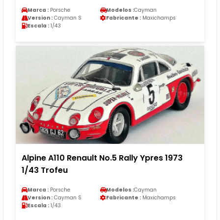
Marca :
Porsche
Modelos :
Cayman
Version :
Cayman S
Fabricante :
Maxichamps
Escala :
1/43
Alpine A110 Renault No.5 Rally Ypres 1973
1/43 Trofeu
Marca :
Porsche
Modelos :
Cayman
Version :
Cayman S
Fabricante :
Maxichamps
Escala :
1/43