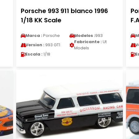
Porsche 993 911 blanco 1996
Po
1/18 KK Scale
F.
Marca :
Porsche
Modelos :
993
M
Fabricante :
Ut
Version :
993 GT1
V
Models
Escala :
1/18
E