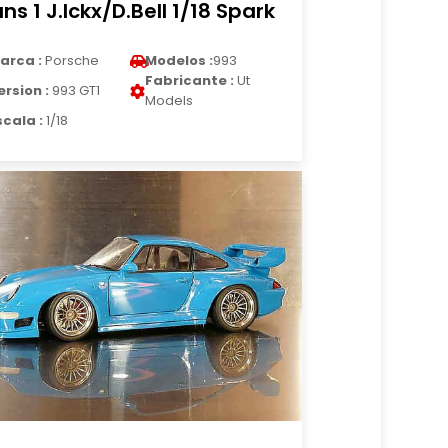
ns 1 J.Ickx/D.Bell 1/18 Spark
arca :
Porsche
Modelos :
993
Fabricante :
Ut
ersion :
993 GT1
Models
scala :
1/18