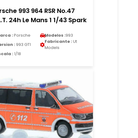
rsche 993 964 RSR No.47
A.T. 24h Le Mans 1 1/43 Spark
arca :
Porsche
Modelos :
993
Fabricante :
Ut
ersion :
993 GT1
Models
scala :
1/18