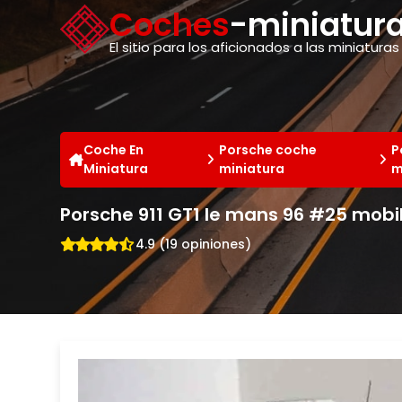
Panel de gestión de cookies
Coches
-miniatura
El sitio para los aficionados a las miniaturas
Coche En
Porsche coche
P
Miniatura
miniatura
m
Porsche 911 GT1 le mans 96 #25 mobil 
4.9 (19 opiniones)