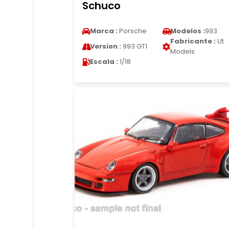
Schuco
Marca :
Porsche
Modelos :
993
Fabricante :
Ut
Version :
993 GT1
Models
Escala :
1/18