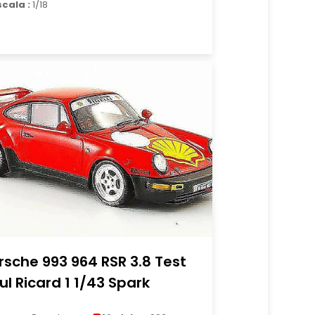
scala :
1/18
rsche 993 964 RSR 3.8 Test
ul Ricard 1 1/43 Spark