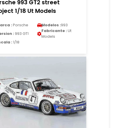
rsche 993 GT2 street
oject 1/18 Ut Models
arca :
Porsche
Modelos :
993
Fabricante :
Ut
ersion :
993 GT1
Models
scala :
1/18