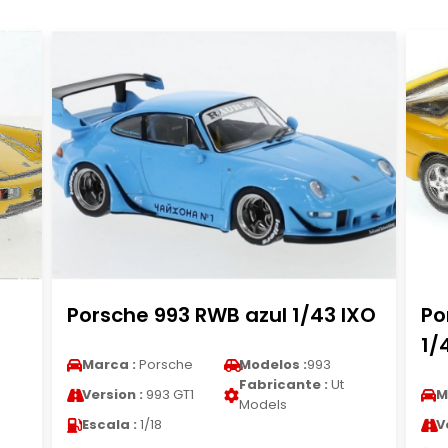
Porsche 993 RWB azul 1/43 IXO
Po
1/
Marca :
Porsche
Modelos :
993
Fabricante :
Ut
Version :
993 GT1
M
Models
Escala :
1/18
V