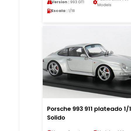
Version :
993 GT1
Models
Escala :
1/18
Porsche 993 911 plateado 1/
Solido