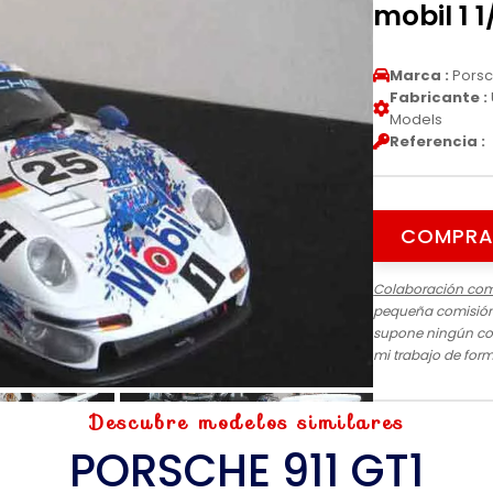
mobil 1 
Marca :
Pors
Fabricante :
Models
Referencia :
COMPRA
Colaboración com
pequeña comisión 
supone ningún cos
mi trabajo de for
Descubre modelos similares
PORSCHE 911 GT1