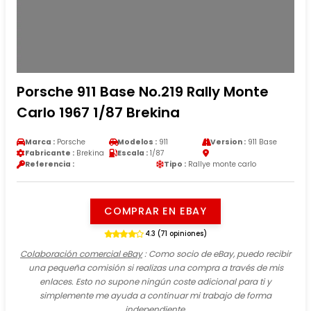
Porsche 911 Base No.219 Rally Monte
Carlo 1967 1/87 Brekina
Marca :
Porsche
Modelos :
911
Version :
911 Base
Fabricante :
Brekina
Escala :
1/87
Referencia :
Tipo :
Rallye monte carlo
COMPRAR EN EBAY
4.3 (71 opiniones)
Colaboración comercial eBay
: Como socio de eBay, puedo recibir
una pequeña comisión si realizas una compra a través de mis
enlaces. Esto no supone ningún coste adicional para ti y
simplemente me ayuda a continuar mi trabajo de forma
independiente.