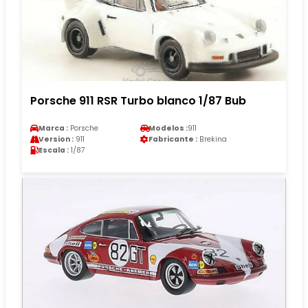
Porsche 911 RSR Turbo blanco 1/87 Bub
Marca :
Porsche
Modelos :
911
Version :
911
Fabricante :
Brekina
Escala :
1/87