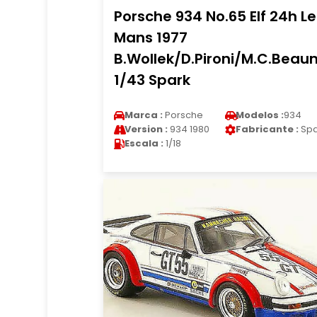
Porsche 934 No.65 Elf 24h Le
Mans 1977
B.Wollek/D.Pironi/M.C.Bea
1/43 Spark
Marca :
Porsche
Modelos :
934
Version :
934 1980
Fabricante :
Spa
Escala :
1/18