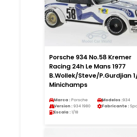
Porsche 934 No.58 Kremer
Racing 24h Le Mans 1977
B.Wollek/Steve/P.Gurdjian 1
Minichamps
Marca :
Porsche
Modelos :
934
Version :
934 1980
Fabricante :
Spa
Escala :
1/18