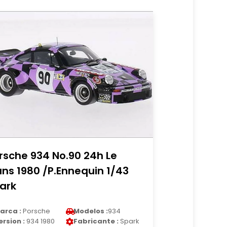
rsche 934 No.90 24h Le
ns 1980 /P.Ennequin 1/43
ark
arca :
Porsche
Modelos :
934
ersion :
934 1980
Fabricante :
Spark