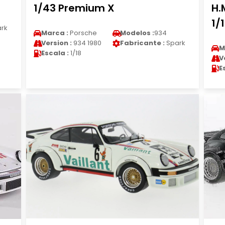
1/43 Premium X
H.
1/
rk
Marca :
Porsche
Modelos :
934
Version :
934 1980
Fabricante :
Spark
M
Escala :
1/18
V
E