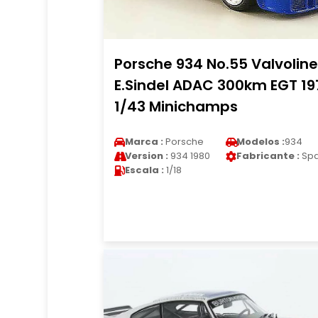
Porsche 934 No.55 Valvoline
E.Sindel ADAC 300km EGT 19
1/43 Minichamps
Marca :
Porsche
Modelos :
934
Version :
934 1980
Fabricante :
Spa
Escala :
1/18