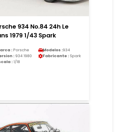
rsche 934 No.84 24h Le
ns 1979 1/43 Spark
arca :
Porsche
Modelos :
934
ersion :
934 1980
Fabricante :
Spark
scala :
1/18