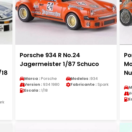
Porsche 934 R No.24
Po
Jagermeister 1/87 Schuco
Mo
/18
Nu
Marca :
Porsche
Modelos :
934
Version :
934 1980
Fabricante :
Spark
M
Escala :
1/18
V
E
rk