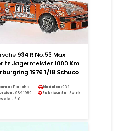
rsche 934 R No.53 Max
ritz Jagermeister 1000 Km
rburgring 1976 1/18 Schuco
arca :
Porsche
Modelos :
934
ersion :
934 1980
Fabricante :
Spark
scala :
1/18