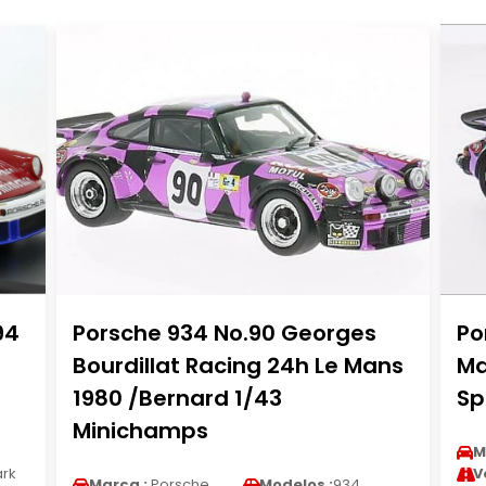
94
Porsche 934 No.90 Georges
Po
8
Bourdillat Racing 24h Le Mans
Ma
1980 /Bernard 1/43
Sp
Minichamps
M
rk
V
Marca :
Porsche
Modelos :
934