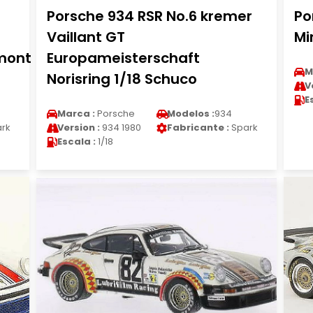
Porsche 934 RSR No.6 kremer
Po
Vaillant GT
Mi
umont
Europameisterschaft
M
Norisring 1/18 Schuco
V
E
Marca :
Porsche
Modelos :
934
rk
Version :
934 1980
Fabricante :
Spark
Escala :
1/18