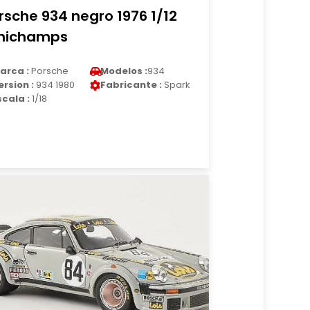
rsche 934 negro 1976 1/12
nichamps
arca :
Porsche
Modelos :
934
ersion :
934 1980
Fabricante :
Spark
scala :
1/18