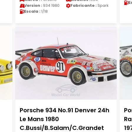
E
Version :
934 1980
Fabricante :
Spark
Escala :
1/18
Porsche 934 No.91 Denver 24h
Po
Le Mans 1980
Ra
C.Bussi/B.Salam/C.Grandet
19