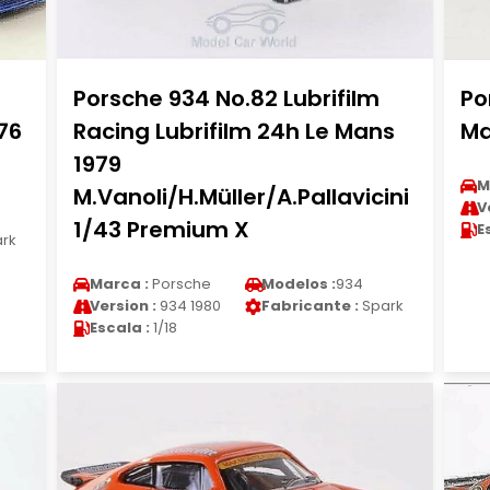
Porsche 934 No.82 Lubrifilm
Po
76
Racing Lubrifilm 24h Le Mans
Ma
1979
M
M.Vanoli/H.Müller/A.Pallavicini
V
1/43 Premium X
E
rk
Marca :
Porsche
Modelos :
934
Version :
934 1980
Fabricante :
Spark
Escala :
1/18