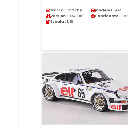
Marca :
Porsche
Modelos :
934
Version :
934 1980
Fabricante :
Spa
Escala :
1/18