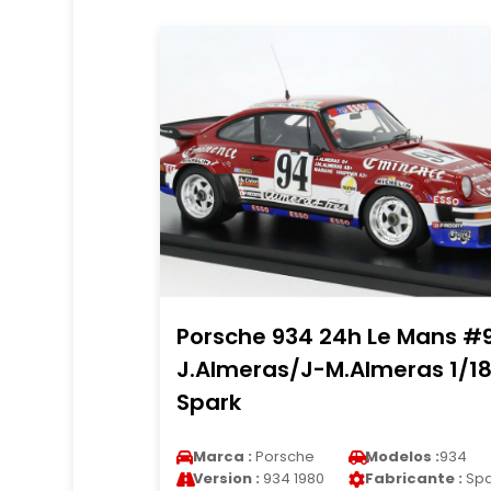
Porsche 934 24h Le Mans #
J.Almeras/J-M.Almeras 1/1
Spark
Marca :
Porsche
Modelos :
934
Version :
934 1980
Fabricante :
Spa