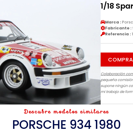
1/18 Spa
Marca :
Pors
Fabricante :
Referencia :
COMPRA
Colaboración com
pequeña comisión 
supone ningún cos
mi trabajo de for
Descubre modelos similares
PORSCHE 934 1980