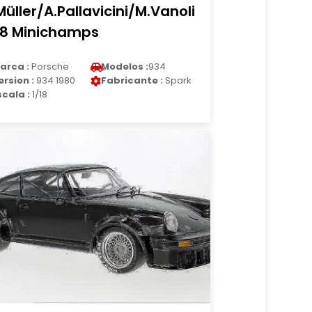
Müller/A.Pallavicini/M.Vanoli
18 Minichamps
arca :
Porsche
Modelos :
934
ersion :
934 1980
Fabricante :
Spark
scala :
1/18