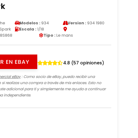
rk
che
Modelos :
934
Version :
934 1980
Spark
Escala :
1/18
18S868
Tipo :
Le mans
R EN EBAY
4.8 (57 opiniones)
ercial eBay
: Como socio de eBay, puedo recibir una
si realizas una compra a través de mis enlaces. Esto no
te adicional para ti y simplemente me ayuda a continuar
ma independiente.