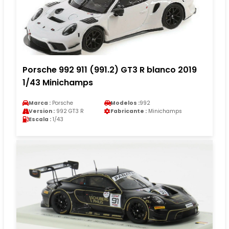
Porsche 992 911 (991.2) GT3 R blanco 2019
1/43 Minichamps
Marca :
Porsche
Modelos :
992
Version :
992 GT3 R
Fabricante :
Minichamps
Escala :
1/43