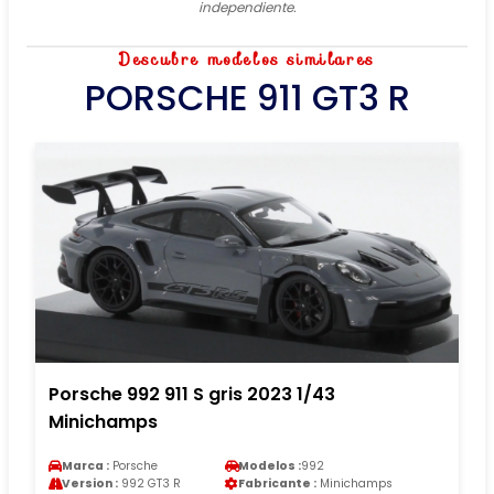
independiente.
Descubre modelos similares
PORSCHE 911 GT3 R
Porsche 992 911 S gris 2023 1/43
Minichamps
Marca :
Porsche
Modelos :
992
Version :
992 GT3 R
Fabricante :
Minichamps