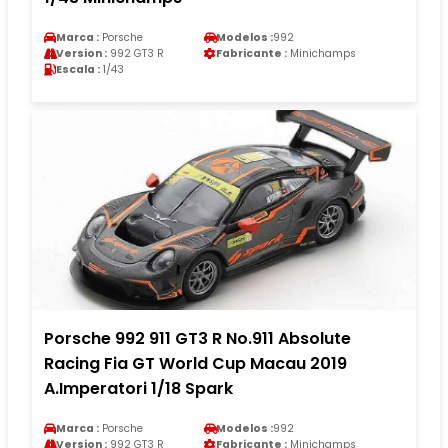
Marca :
Porsche
Modelos :
992
Version :
992 GT3 R
Fabricante :
Minichamps
Escala :
1/43
Porsche 992 911 GT3 R No.911 Absolute
Racing Fia GT World Cup Macau 2019
A.Imperatori 1/18 Spark
Marca :
Porsche
Modelos :
992
Version :
992 GT3 R
Fabricante :
Minichamps