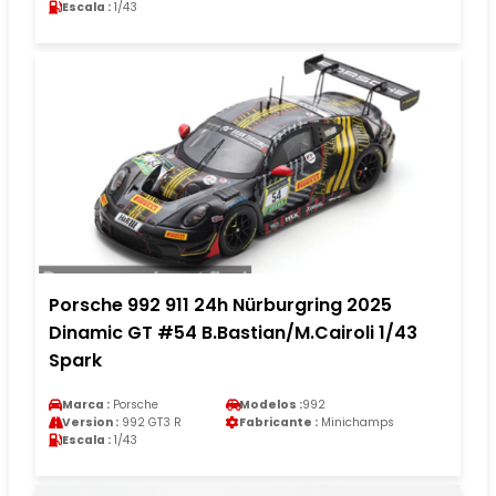
Escala :
1/43
Porsche 992 911 24h Nürburgring 2025
Dinamic GT #54 B.Bastian/M.Cairoli 1/43
Spark
Marca :
Porsche
Modelos :
992
Version :
992 GT3 R
Fabricante :
Minichamps
Escala :
1/43