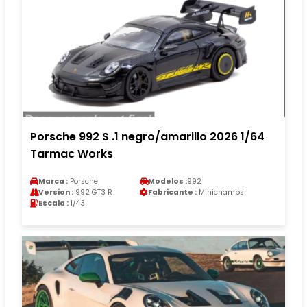
Porsche 992 S .1 negro/amarillo 2026 1/64
Tarmac Works
Marca :
Porsche
Modelos :
992
Version :
992 GT3 R
Fabricante :
Minichamps
Escala :
1/43