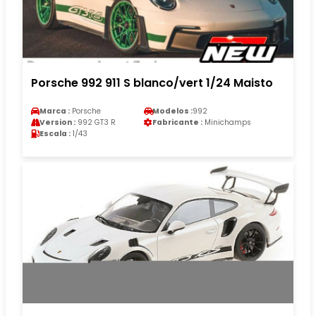
Porsche 992 911 S blanco/vert 1/24 Maisto
Marca :
Porsche
Modelos :
992
Version :
992 GT3 R
Fabricante :
Minichamps
Escala :
1/43