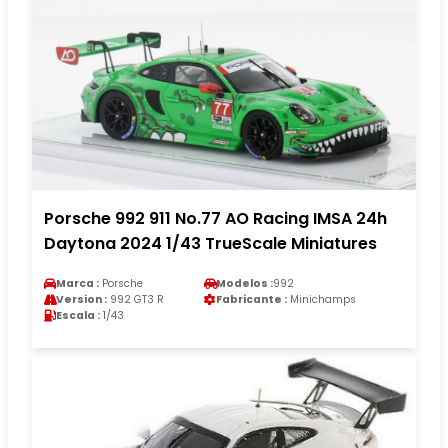
Porsche 992 911 No.77 AO Racing IMSA 24h
Daytona 2024 1/43 TrueScale Miniatures
Marca :
Porsche
Modelos :
992
Version :
992 GT3 R
Fabricante :
Minichamps
Escala :
1/43