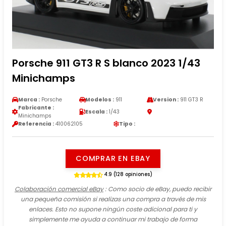
Porsche 911 GT3 R S blanco 2023 1/43
Minichamps
Marca :
Porsche
Modelos :
911
Version :
911 GT3 R
Fabricante :
Escala :
1/43
Minichamps
Referencia :
410062105
Tipo :
COMPRAR EN EBAY
4.9 (128 opiniones)
Colaboración comercial eBay
: Como socio de eBay, puedo recibir
una pequeña comisión si realizas una compra a través de mis
enlaces. Esto no supone ningún coste adicional para ti y
simplemente me ayuda a continuar mi trabajo de forma