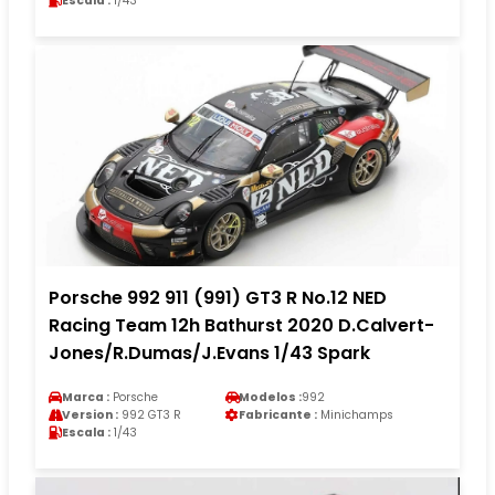
Escala :
1/43
Porsche 992 911 (991) GT3 R No.12 NED
Racing Team 12h Bathurst 2020 D.Calvert-
Jones/R.Dumas/J.Evans 1/43 Spark
Marca :
Porsche
Modelos :
992
Version :
992 GT3 R
Fabricante :
Minichamps
Escala :
1/43