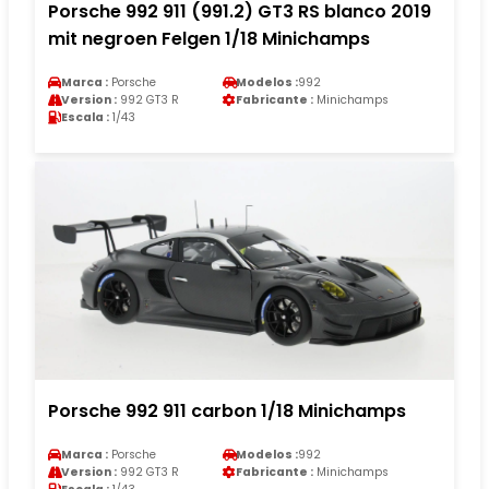
Porsche 992 911 (991.2) GT3 RS blanco 2019
mit negroen Felgen 1/18 Minichamps
Marca :
Porsche
Modelos :
992
Version :
992 GT3 R
Fabricante :
Minichamps
Escala :
1/43
Porsche 992 911 carbon 1/18 Minichamps
Marca :
Porsche
Modelos :
992
Version :
992 GT3 R
Fabricante :
Minichamps