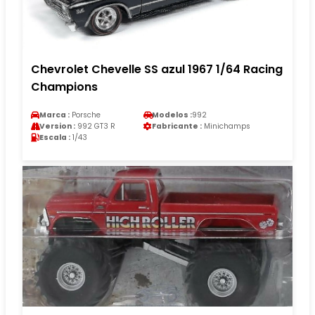
Chevrolet Chevelle SS azul 1967 1/64 Racing
Champions
Marca :
Porsche
Modelos :
992
Version :
992 GT3 R
Fabricante :
Minichamps
Escala :
1/43