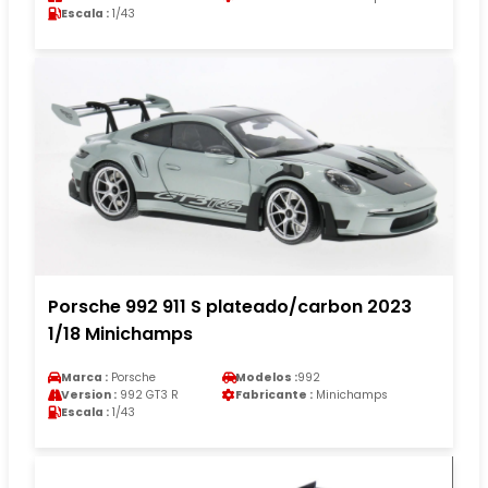
Escala :
1/43
Porsche 992 911 S plateado/carbon 2023
1/18 Minichamps
Marca :
Porsche
Modelos :
992
Version :
992 GT3 R
Fabricante :
Minichamps
Escala :
1/43