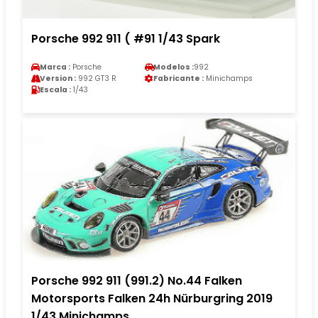
Porsche 992 911 ( #91 1/43 Spark
Marca :
Porsche
Modelos :
992
Version :
992 GT3 R
Fabricante :
Minichamps
Escala :
1/43
Porsche 992 911 (991.2) No.44 Falken
Motorsports Falken 24h Nürburgring 2019
1/43 Minichamps