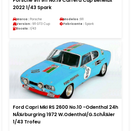
Porsche 911 911 No.19 Carrera Cup Benelux
2022 1/43 Spark
Marca :
Porsche
Modelos :
911
Version :
911 GT3 Cup
Fabricante :
Spark
Escala :
1/43
Ford Capri MkI RS 2600 No.10 -Odenthal 24h
NÃ¼rburgring 1972 W.Odenthal/G.SchÃ¼ler
1/43 Trofeu