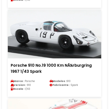
Porsche 910 No.19 1000 Km NÃ¼rburgring
1967 1/43 Spark
Marca :
Porsche
Modelos :
910
Version :
910
Fabricante :
Spark
Escala :
1/43