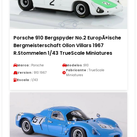
Porsche 910 Bergspyder No.2 EuropÃ¤ische
Bergmeisterschaft Ollon Villars 1967
R.Stommelen 1/43 TrueScale Miniatures
Marca :
Porsche
Modelos :
910
Fabricante :
TrueScale
Version :
910 1967
Miniatures
Escala :
1/43