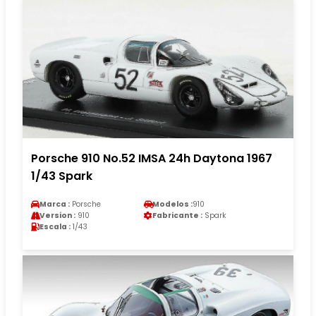
Porsche 910 No.52 IMSA 24h Daytona 1967
1/43 Spark
Marca :
Porsche
Modelos :
910
Version :
910
Fabricante :
Spark
Escala :
1/43