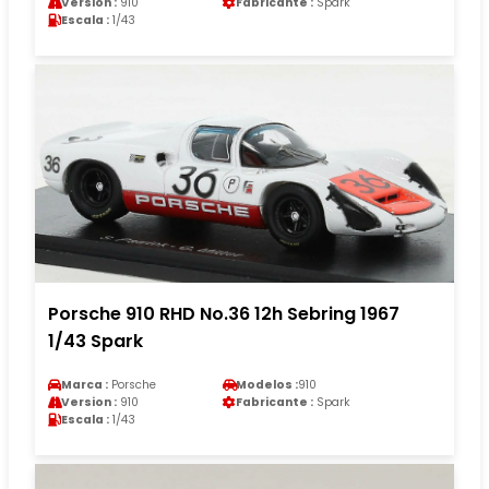
Version :
910
Fabricante :
Spark
Escala :
1/43
Porsche 910 RHD No.36 12h Sebring 1967
1/43 Spark
Marca :
Porsche
Modelos :
910
Version :
910
Fabricante :
Spark
Escala :
1/43