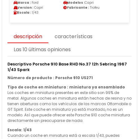
Marca :
Ford
Modelos :
Capri
Version :
Capri
Fabricante :
Trofeu
Escala :
1/43
descripción
características
Las 10 últimas opiniones
Descriptivo Porsche 910 Base RHD No.37 12h Sebring 1967
1/43 Spark
Número de producto : Porsche 910 US271
Tipo de coche en miniatura : miniatura ya ensamblado
Los coches en miniatura presentes en este sitio son 99% de
metal. Algunos coches en miniatura están hechos de resina y no
tienen aberturas como los vehículos de las marcas Ottomobile o
GT Spirit. Este coche en miniatura ya está montado, no es un
modelo. Así que puede ofrecer este Porsche 910 coche miniatura
directamente sin preocuparse de nada.
Escala: 1/43
Cuando un coche en miniatura está a escala 1/43, puedes