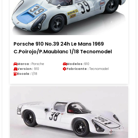
Porsche 910 No.39 24h Le Mans 1969
C.Poirojo/P.Maublanc 1/18 Tecnomodel
Marca :
Porsche
Modelos :
910
Version :
910
Fabricante :
Tecnomodel
Escala :
1/18