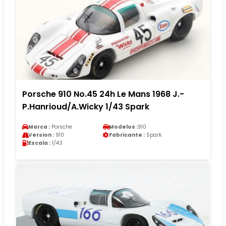
Porsche 910 No.45 24h Le Mans 1968 J.-
P.Hanrioud/A.Wicky 1/43 Spark
Marca :
Porsche
Modelos :
910
Version :
910
Fabricante :
Spark
Escala :
1/43