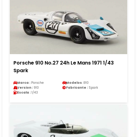
Porsche 910 No.27 24h Le Mans 1971 1/43
Spark
Marca :
Porsche
Modelos :
910
Version :
910
Fabricante :
Spark
Escala :
1/43