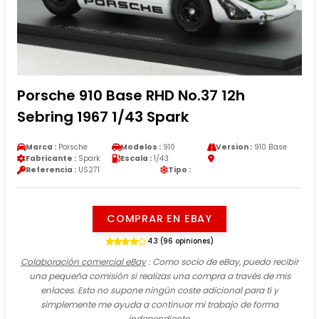
Porsche 910 Base RHD No.37 12h
Sebring 1967 1/43 Spark
Marca :
Porsche
Modelos :
910
Version :
910 Base
Fabricante :
Spark
Escala :
1/43
Referencia :
US271
Tipo :
COMPRAR EN EBAY
4.3 (96 opiniones)
Colaboración comercial eBay
: Como socio de eBay, puedo recibir
una pequeña comisión si realizas una compra a través de mis
enlaces. Esto no supone ningún coste adicional para ti y
simplemente me ayuda a continuar mi trabajo de forma
independiente.