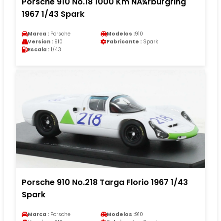
Porsche 910 No.18 1000 Km NÃ¼rburgring
1967 1/43 Spark
Marca :
Porsche
Modelos :
910
Version :
910
Fabricante :
Spark
Escala :
1/43
Porsche 910 No.218 Targa Florio 1967 1/43
Spark
Marca :
Porsche
Modelos :
910