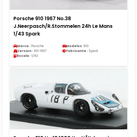
Porsche 910 1967 No.38
J.Neerpasch/R.Stommelen 24h Le Mans
1/43 Spark
Marca :
Porsche
Modelos :
910
Version :
910 1967
Fabricante :
Spark
Escala :
1/43