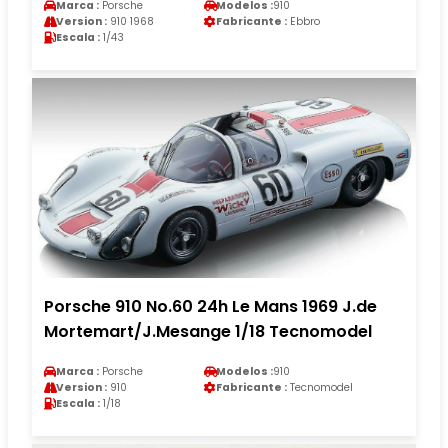
Marca :
Porsche
Modelos :
910
Version :
910 1968
Fabricante :
Ebbro
Escala :
1/43
Porsche 910 No.60 24h Le Mans 1969 J.de
Mortemart/J.Mesange 1/18 Tecnomodel
Marca :
Porsche
Modelos :
910
Version :
910
Fabricante :
Tecnomodel
Escala :
1/18