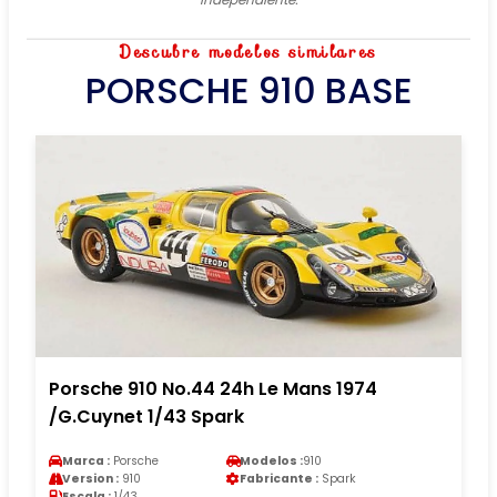
Descubre modelos similares
PORSCHE 910 BASE
Porsche 910 No.44 24h Le Mans 1974
/G.Cuynet 1/43 Spark
Marca :
Porsche
Modelos :
910
Version :
910
Fabricante :
Spark
Escala :
1/43