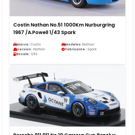
Costin Nathan No.51 1000Km Nurburgring
1967 /A.Powell 1/43 Spark
Marca :
Costin
Modelos :
Nathan
Version :
Nathan
Fabricante :
Spark
Escala :
1/43