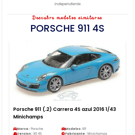
independiente.
Descubre modelos similares
PORSCHE 911 4S
Porsche 911 (.2) Carrera 4S azul 2016 1/43
Minichamps
Marca :
Porsche
Modelos :
911
Version :
911 4S
Fabricante :
Minichamps