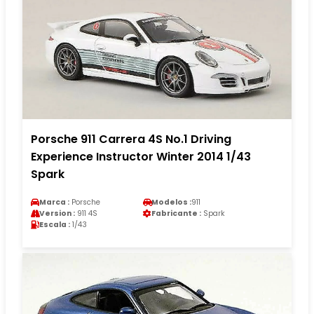
Porsche 911 Carrera 4S No.1 Driving
Experience Instructor Winter 2014 1/43
Spark
Marca :
Porsche
Modelos :
911
Version :
911 4S
Fabricante :
Spark
Escala :
1/43