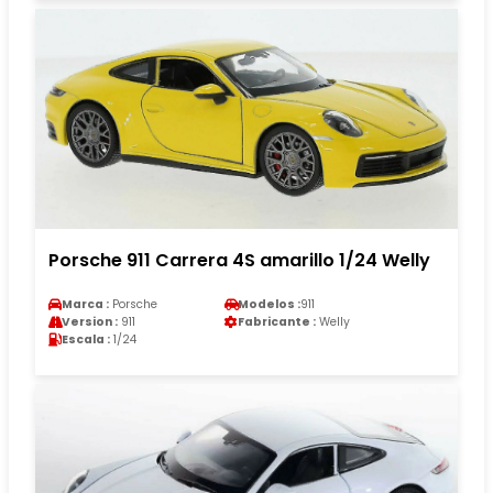
Porsche 911 Carrera 4S amarillo 1/24 Welly
Marca :
Porsche
Modelos :
911
Version :
911
Fabricante :
Welly
Escala :
1/24