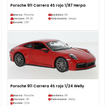
Porsche 911 Carrera 4S rojo 1/87 Herpa
Marca :
Porsche
Modelos :
911
Version :
911 4S
Fabricante :
Herpa
Escala :
1/87
Porsche 911 Carrera 4S rojo 1/24 Welly
Marca :
Porsche
Modelos :
911
Version :
911
Fabricante :
Welly
Escala :
1/24