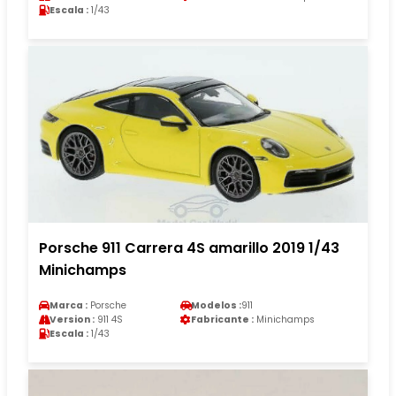
Escala :
1/43
Porsche 911 Carrera 4S amarillo 2019 1/43
Minichamps
Marca :
Porsche
Modelos :
911
Version :
911 4S
Fabricante :
Minichamps
Escala :
1/43