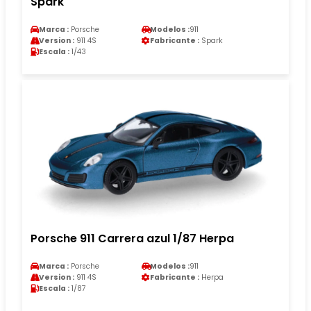
Spark
Marca :
Porsche
Modelos :
911
Version :
911 4S
Fabricante :
Spark
Escala :
1/43
Porsche 911 Carrera azul 1/87 Herpa
Marca :
Porsche
Modelos :
911
Version :
911 4S
Fabricante :
Herpa
Escala :
1/87