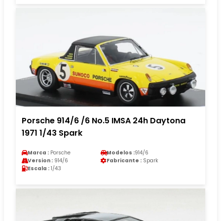
Porsche 914/6 /6 No.5 IMSA 24h Daytona
1971 1/43 Spark
Marca :
Porsche
Modelos :
914/6
Version :
914/6
Fabricante :
Spark
Escala :
1/43