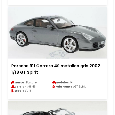
Porsche 911 Carrera 4S metalico gris 2002
1/18 GT Spirit
Marca :
Porsche
Modelos :
911
Version :
911 4S
Fabricante :
GT Spirit
Escala :
1/18