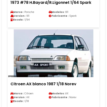
1973 #78 H.Bayard/R.Ligonnet 1/64 Spark
Marca :
Porsche
Modelos :
911
Version :
911
Fabricante :
Spark
Escala :
1/64
Citroen AX blanco 1987 1/18 Norev
Marca :
Citroen
Modelos :
AX
Version :
AX
Fabricante :
Norev
Escala :
1/18