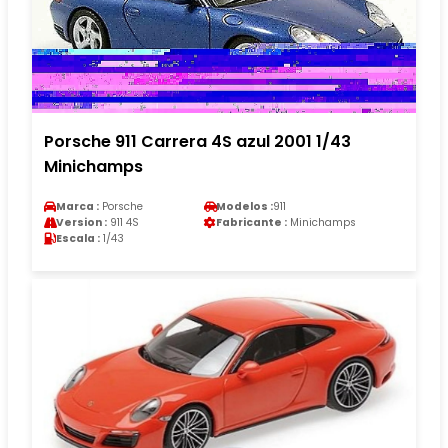
Porsche 911 Carrera 4S azul 2001 1/43
Minichamps
Marca :
Porsche
Modelos :
911
Version :
911 4S
Fabricante :
Minichamps
Escala :
1/43