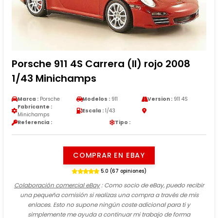
Porsche 911 4S Carrera (II) rojo 2008
1/43 Minichamps
Marca :
Porsche
Modelos :
911
Version :
911 4S
Fabricante :
Escala :
1/43
Minichamps
Referencia :
Tipo :
COMPRAR EN EBAY
5.0 (67 opiniones)
Colaboración comercial eBay
: Como socio de eBay, puedo recibir
una pequeña comisión si realizas una compra a través de mis
enlaces. Esto no supone ningún coste adicional para ti y
simplemente me ayuda a continuar mi trabajo de forma