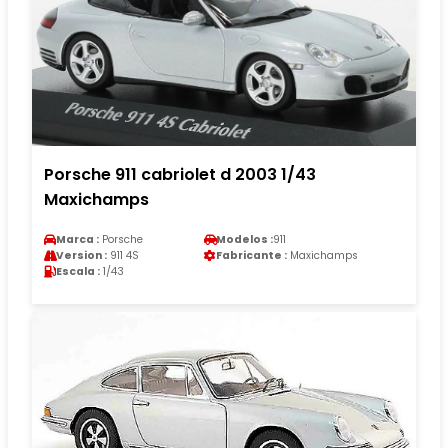
Porsche 911 cabriolet d 2003 1/43
Maxichamps
Marca :
Porsche
Modelos :
911
Version :
911 4S
Fabricante :
Maxichamps
Escala :
1/43