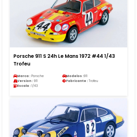
Porsche 911 S 24h Le Mans 1972 #44 1/43
Trofeu
Marca :
Porsche
Modelos :
911
Version :
911
Fabricante :
Trofeu
Escala :
1/43