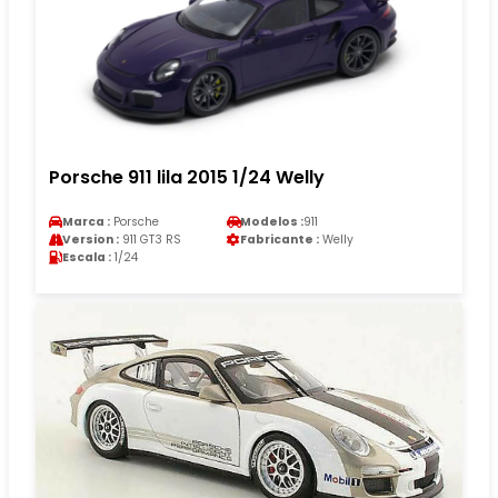
Porsche 911 lila 2015 1/24 Welly
Marca :
Porsche
Modelos :
911
Version :
911 GT3 RS
Fabricante :
Welly
Escala :
1/24