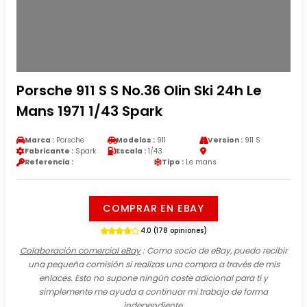
Porsche 911 S S No.36 Olin Ski 24h Le
Mans 1971 1/43 Spark
Marca :
Porsche
Modelos :
911
Version :
911 S
Fabricante :
Spark
Escala :
1/43
Referencia :
Tipo :
Le mans
COMPRAR EN EBAY
4.0 (178 opiniones)
Colaboración comercial eBay
: Como socio de eBay, puedo recibir
una pequeña comisión si realizas una compra a través de mis
enlaces. Esto no supone ningún coste adicional para ti y
simplemente me ayuda a continuar mi trabajo de forma
independiente.