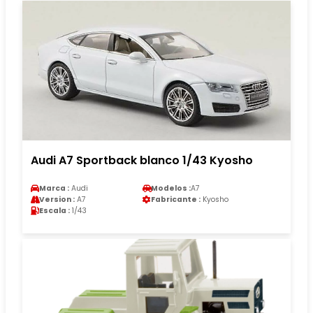
Audi A7 Sportback blanco 1/43 Kyosho
Marca :
Audi
Modelos :
A7
Version :
A7
Fabricante :
Kyosho
Escala :
1/43