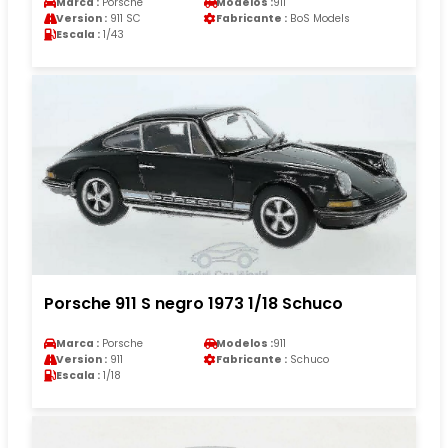
Marca :
Porsche
Modelos :
911
Version :
911 SC
Fabricante :
BoS Models
Escala :
1/43
Porsche 911 S negro 1973 1/18 Schuco
Marca :
Porsche
Modelos :
911
Version :
911
Fabricante :
Schuco
Escala :
1/18