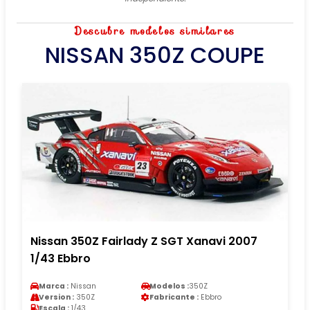
Descubre modelos similares
NISSAN 350Z COUPE
Nissan 350Z Fairlady Z SGT Xanavi 2007
1/43 Ebbro
Marca :
Nissan
Modelos :
350Z
Version :
350Z
Fabricante :
Ebbro
Escala :
1/43