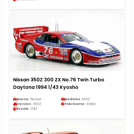
Nissan 350Z 300 ZX No.76 Twin Turbo
Daytona 1994 1/43 Kyosho
Marca :
Nissan
Modelos :
350Z
Version :
350Z
Fabricante :
Ebbro
Escala :
1/43