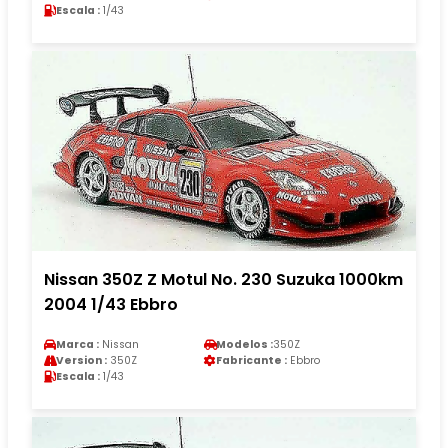
Escala :
1/43
Nissan 350Z Z Motul No. 230 Suzuka 1000km
2004 1/43 Ebbro
Marca :
Nissan
Modelos :
350Z
Version :
350Z
Fabricante :
Ebbro
Escala :
1/43