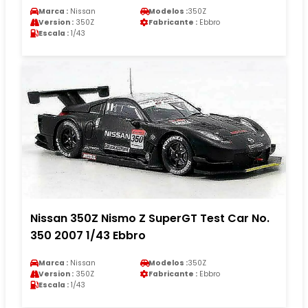
Marca :
Nissan
Modelos :
350Z
Version :
350Z
Fabricante :
Ebbro
Escala :
1/43
Nissan 350Z Nismo Z SuperGT Test Car No.
350 2007 1/43 Ebbro
Marca :
Nissan
Modelos :
350Z
Version :
350Z
Fabricante :
Ebbro
Escala :
1/43