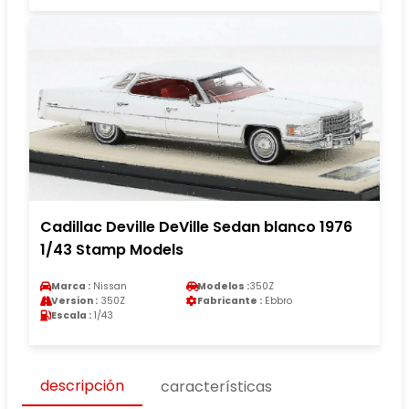
Cadillac Deville DeVille Sedan blanco 1976
1/43 Stamp Models
Marca :
Nissan
Modelos :
350Z
Version :
350Z
Fabricante :
Ebbro
Escala :
1/43
descripción
características