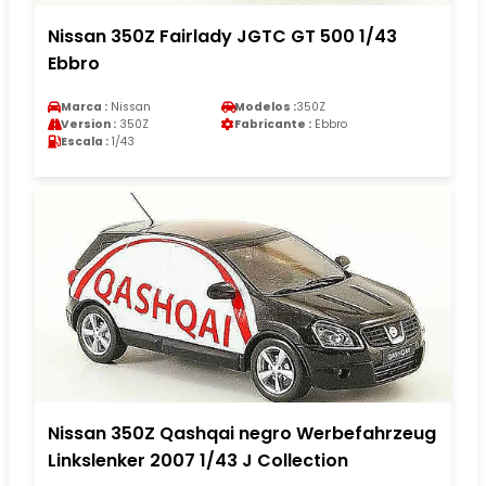
Nissan 350Z Fairlady JGTC GT 500 1/43
Ebbro
Marca :
Nissan
Modelos :
350Z
Version :
350Z
Fabricante :
Ebbro
Escala :
1/43
Nissan 350Z Qashqai negro Werbefahrzeug
Linkslenker 2007 1/43 J Collection