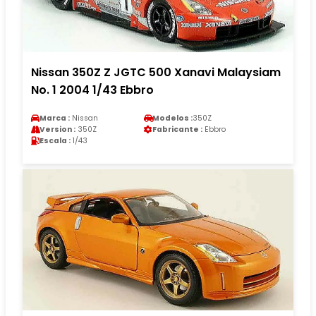
Nissan 350Z Z JGTC 500 Xanavi Malaysiam
No. 1 2004 1/43 Ebbro
Marca :
Nissan
Modelos :
350Z
Version :
350Z
Fabricante :
Ebbro
Escala :
1/43