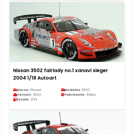
Nissan 350Z fairlady no.1 xanavi sieger
2004 1/18 Autoart
Marca :
Nissan
Modelos :
350Z
Version :
350Z
Fabricante :
Ebbro
Escala :
1/43