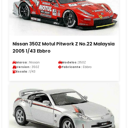
Nissan 350Z Motul Pitwork Z No.22 Malaysia
2005 1/43 Ebbro
Marca :
Nissan
Modelos :
350Z
Version :
350Z
Fabricante :
Ebbro
Escala :
1/43