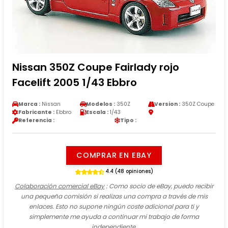
Nissan 350Z Coupe Fairlady rojo
Facelift 2005 1/43 Ebbro
Marca :
Nissan
Modelos :
350Z
Version :
350Z Coupe
Fabricante :
Ebbro
Escala :
1/43
Referencia :
Tipo :
COMPRAR EN EBAY
4.4 (48 opiniones)
Colaboración comercial eBay
: Como socio de eBay, puedo recibir
una pequeña comisión si realizas una compra a través de mis
enlaces. Esto no supone ningún coste adicional para ti y
simplemente me ayuda a continuar mi trabajo de forma
independiente.