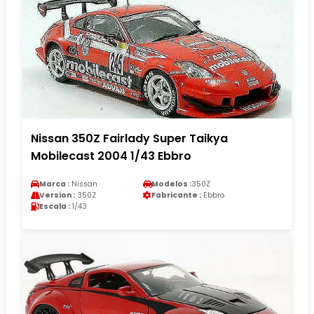
Nissan 350Z Fairlady Super Taikya
Mobilecast 2004 1/43 Ebbro
Marca :
Nissan
Modelos :
350Z
Version :
350Z
Fabricante :
Ebbro
Escala :
1/43