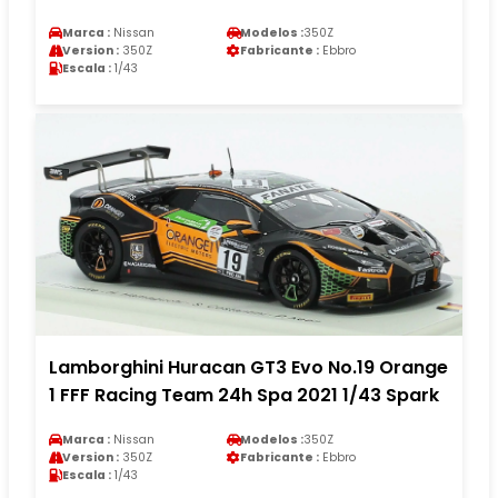
Marca :
Nissan
Modelos :
350Z
Version :
350Z
Fabricante :
Ebbro
Escala :
1/43
Lamborghini Huracan GT3 Evo No.19 Orange
1 FFF Racing Team 24h Spa 2021 1/43 Spark
Marca :
Nissan
Modelos :
350Z
Version :
350Z
Fabricante :
Ebbro
Escala :
1/43