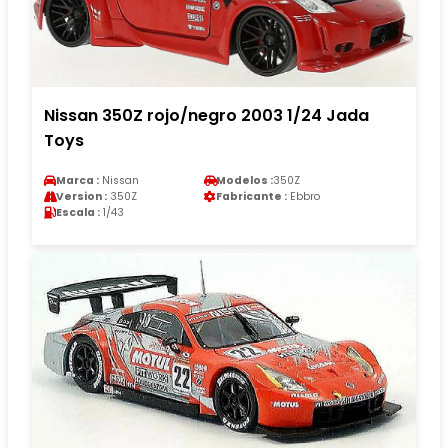
Nissan 350Z rojo/negro 2003 1/24 Jada
Toys
Marca :
Nissan
Modelos :
350Z
Version :
350Z
Fabricante :
Ebbro
Escala :
1/43