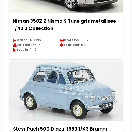
Nissan 350Z Z Nismo S Tune gris metallisee
1/43 J Collection
Marca :
Nissan
Modelos :
350Z
Version :
350Z
Fabricante :
Ebbro
Escala :
1/43
Steyr Puch 500 D azul 1959 1/43 Brumm