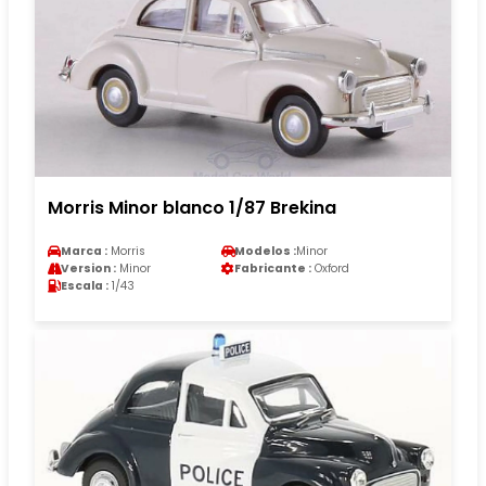
Morris Minor blanco 1/87 Brekina
Marca :
Morris
Modelos :
Minor
Version :
Minor
Fabricante :
Oxford
Escala :
1/43