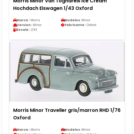
Morris Minor Van Tognarelli Ice Cream
Hochdach Eiswagen 1/43 Oxford
Marca :
Morris
Modelos :
Minor
Version :
Minor
Fabricante :
Oxford
Escala :
1/43
Morris Minor Traveller gris/marron RHD 1/76
Oxford
Marca :
Morris
Modelos :
Minor