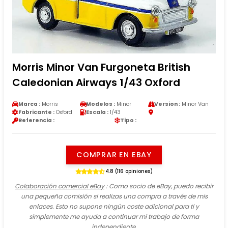
Morris Minor Van Furgoneta British
Caledonian Airways 1/43 Oxford
Marca :
Morris
Modelos :
Minor
Version :
Minor Van
Fabricante :
Oxford
Escala :
1/43
Referencia :
Tipo :
COMPRAR EN EBAY
4.8 (116 opiniones)
Colaboración comercial eBay
: Como socio de eBay, puedo recibir
una pequeña comisión si realizas una compra a través de mis
enlaces. Esto no supone ningún coste adicional para ti y
simplemente me ayuda a continuar mi trabajo de forma
independiente.