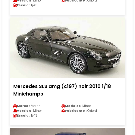
Version :
Minor
Fabricante :
Oxford
Escala :
1/43
Mercedes SLS amg (c197) noir 2010 1/18
Minichamps
Marca :
Morris
Modelos :
Minor
Version :
Minor
Fabricante :
Oxford
Escala :
1/43