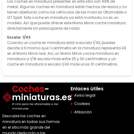
Los coches en miniatura presentes en este sitio son 99% de
metal. Algunos coches en miniatura están hechos de resina y no
tienen aberturas como los vehículos de las marcas Ottomobile o
GT Spirit. Este coche en miniatura ya está montado, no es un
modelo. Así que puede ofrecer este Morris Minor coche miniatura
directamente sin preocuparse de nada.
Escala: 1/43
Cuando un coche en miniatura está a escala 1/43, puedes
decirte a ti mismo que 1 centímetro en la miniatura representa 43
en el Morris Minor real. Así, un Morris Minor coche miniatura en
miniatura a 1/18 escala mide entre 25 y 30 centímetros y un
coche en miniatura a escala 1/43 mide unos 10 centímetros.
Coches
-
Enlaces útiles
miniaturas.es
Aviso legal
Cookies
El sitio para los aficionados a las
miniaturas
Afiliación
Descubre los coches en
miniatura en todas sus formas
en el sitio más grande del
mundo dedicado a los