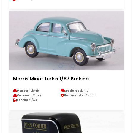
Morris Minor türkis 1/87 Brekina
Marca :
Morris
Modelos :
Minor
Version :
Minor
Fabricante :
Oxford
Escala :
1/43