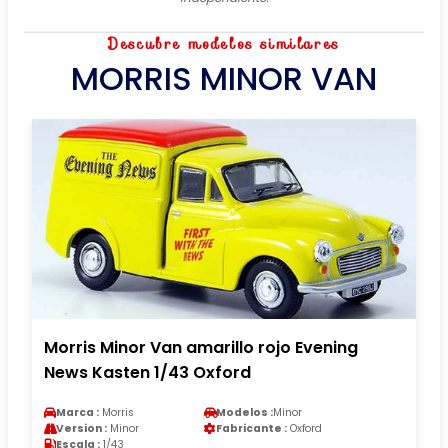
Descubre modelos similares
MORRIS MINOR VAN
Morris Minor Van amarillo rojo Evening
News Kasten 1/43 Oxford
Marca :
Morris
Modelos :
Minor
Version :
Minor
Fabricante :
Oxford
Escala :
1/43