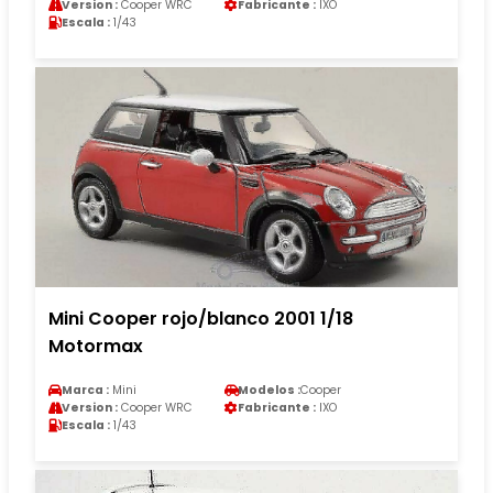
Version :
Cooper WRC
Fabricante :
IXO
Escala :
1/43
Mini Cooper rojo/blanco 2001 1/18
Motormax
Marca :
Mini
Modelos :
Cooper
Version :
Cooper WRC
Fabricante :
IXO
Escala :
1/43