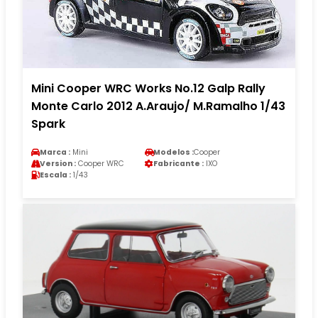
Mini Cooper WRC Works No.12 Galp Rally
Monte Carlo 2012 A.Araujo/ M.Ramalho 1/43
Spark
Marca :
Mini
Modelos :
Cooper
Version :
Cooper WRC
Fabricante :
IXO
Escala :
1/43