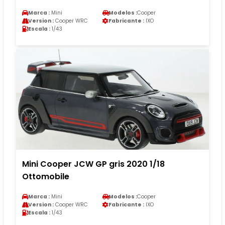
Marca :
Mini
Modelos :
Cooper
Version :
Cooper WRC
Fabricante :
IXO
Escala :
1/43
Mini Cooper JCW GP gris 2020 1/18
Ottomobile
Marca :
Mini
Modelos :
Cooper
Version :
Cooper WRC
Fabricante :
IXO
Escala :
1/43