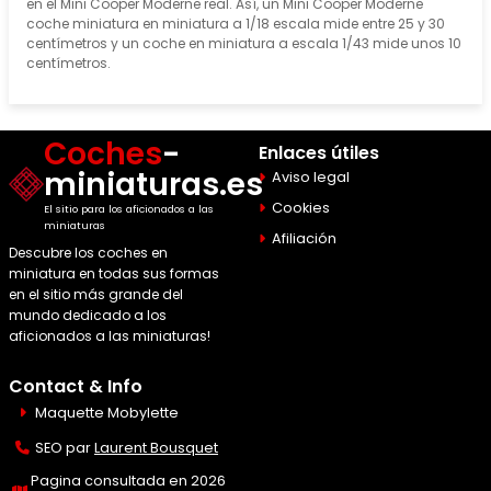
en el Mini Cooper Moderne real. Así, un Mini Cooper Moderne
coche miniatura en miniatura a 1/18 escala mide entre 25 y 30
centímetros y un coche en miniatura a escala 1/43 mide unos 10
centímetros.
Coches
-
Enlaces útiles
miniaturas.es
Aviso legal
Cookies
El sitio para los aficionados a las
miniaturas
Afiliación
Descubre los coches en
miniatura en todas sus formas
en el sitio más grande del
mundo dedicado a los
aficionados a las miniaturas!
Contact & Info
Maquette Mobylette
SEO par
Laurent Bousquet
Pagina consultada en 2026