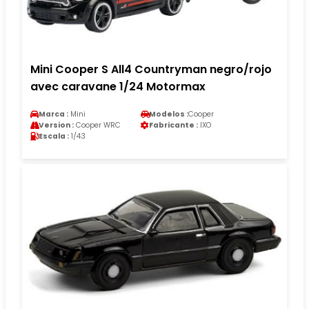
Mini Cooper S All4 Countryman negro/rojo
avec caravane 1/24 Motormax
Marca :
Mini
Modelos :
Cooper
Version :
Cooper WRC
Fabricante :
IXO
Escala :
1/43