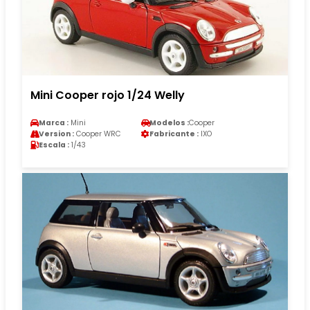
Mini Cooper rojo 1/24 Welly
Marca :
Mini
Modelos :
Cooper
Version :
Cooper WRC
Fabricante :
IXO
Escala :
1/43