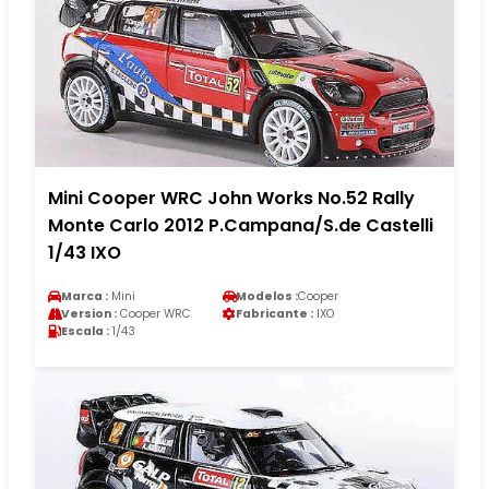
Mini Cooper WRC John Works No.52 Rally
Monte Carlo 2012 P.Campana/S.de Castelli
1/43 IXO
Marca :
Mini
Modelos :
Cooper
Version :
Cooper WRC
Fabricante :
IXO
Escala :
1/43