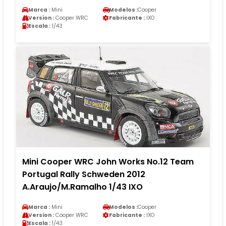
Marca :
Mini
Modelos :
Cooper
Version :
Cooper WRC
Fabricante :
IXO
Escala :
1/43
Mini Cooper WRC John Works No.12 Team
Portugal Rally Schweden 2012
A.Araujo/M.Ramalho 1/43 IXO
Marca :
Mini
Modelos :
Cooper
Version :
Cooper WRC
Fabricante :
IXO
Escala :
1/43