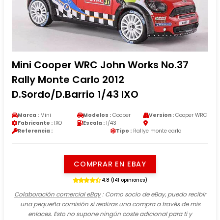
Mini Cooper WRC John Works No.37
Rally Monte Carlo 2012
D.Sordo/D.Barrio 1/43 IXO
Marca :
Mini
Modelos :
Cooper
Version :
Cooper WRC
Fabricante :
IXO
Escala :
1/43
Referencia :
Tipo :
Rallye monte carlo
COMPRAR EN EBAY
4.8 (141 opiniones)
Colaboración comercial eBay
: Como socio de eBay, puedo recibir
una pequeña comisión si realizas una compra a través de mis
enlaces. Esto no supone ningún coste adicional para ti y