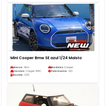
Mini Cooper Bmw SE azul 1/24 Maisto
Marca :
Mini
Modelos :
Cooper
Version :
Cooper WRC
Fabricante :
IXO
Escala :
1/43