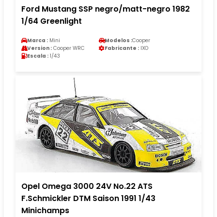
Ford Mustang SSP negro/matt-negro 1982
1/64 Greenlight
Marca :
Mini
Modelos :
Cooper
Version :
Cooper WRC
Fabricante :
IXO
Escala :
1/43
Opel Omega 3000 24V No.22 ATS
F.Schmickler DTM Saison 1991 1/43
Minichamps