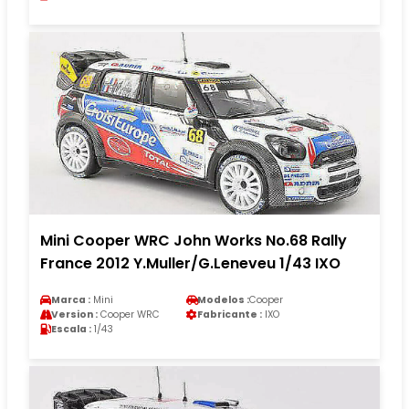
Mini Cooper WRC John Works No.68 Rally
France 2012 Y.Muller/G.Leneveu 1/43 IXO
Marca :
Mini
Modelos :
Cooper
Version :
Cooper WRC
Fabricante :
IXO
Escala :
1/43