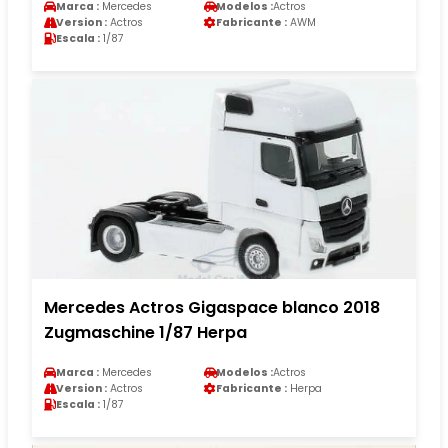
Marca :
Mercedes
Modelos :
Actros
Version :
Actros
Fabricante :
AWM
Escala :
1/87
Mercedes Actros Gigaspace blanco 2018
Zugmaschine 1/87 Herpa
Marca :
Mercedes
Modelos :
Actros
Version :
Actros
Fabricante :
Herpa
Escala :
1/87