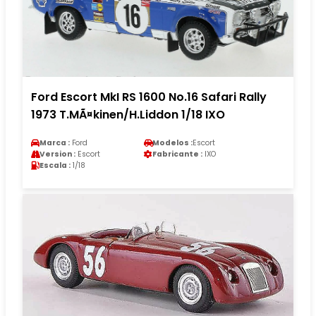
Ford Escort MkI RS 1600 No.16 Safari Rally
1973 T.MÃ¤kinen/H.Liddon 1/18 IXO
Marca :
Ford
Modelos :
Escort
Version :
Escort
Fabricante :
IXO
Escala :
1/18