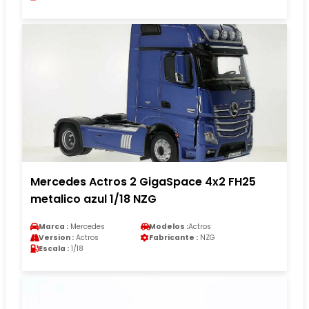
Mercedes Actros 2 GigaSpace 4x2 FH25
metalico azul 1/18 NZG
Marca :
Mercedes
Modelos :
Actros
Version :
Actros
Fabricante :
NZG
Escala :
1/18