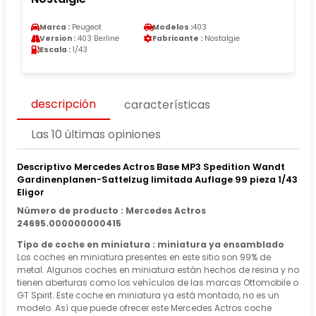
Marca :
Peugeot
Modelos :
403
Version :
403 Berline
Fabricante :
Nostalgie
Escala :
1/43
descripción
características
Las 10 últimas opiniones
Descriptivo Mercedes Actros Base MP3 Spedition Wandt
Gardinenplanen-Sattelzug limitada Auflage 99 pieza 1/43
Eligor
Número de producto : Mercedes Actros
24695.000000000415
Tipo de coche en miniatura : miniatura ya ensamblado
Los coches en miniatura presentes en este sitio son 99% de
metal. Algunos coches en miniatura están hechos de resina y no
tienen aberturas como los vehículos de las marcas Ottomobile o
GT Spirit. Este coche en miniatura ya está montado, no es un
modelo. Así que puede ofrecer este Mercedes Actros coche