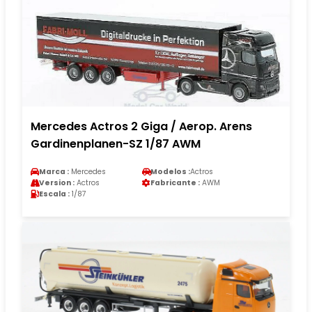
Mercedes Actros 2 Giga / Aerop. Arens
Gardinenplanen-SZ 1/87 AWM
Marca :
Mercedes
Modelos :
Actros
Version :
Actros
Fabricante :
AWM
Escala :
1/87