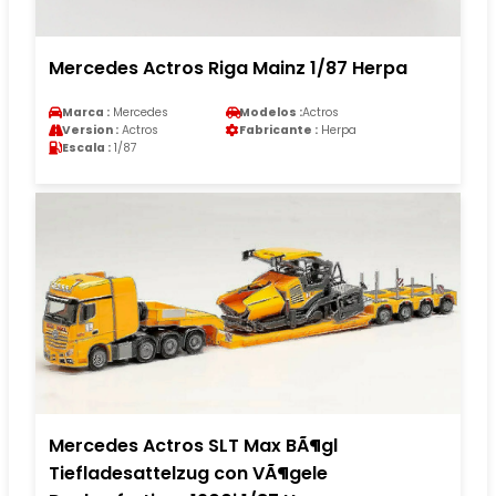
Mercedes Actros Riga Mainz 1/87 Herpa
Marca :
Mercedes
Modelos :
Actros
Version :
Actros
Fabricante :
Herpa
Escala :
1/87
Mercedes Actros SLT Max BÃ¶gl
Tiefladesattelzug con VÃ¶gele