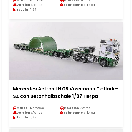
Marca :
Mercedes
Modelos :
Actros
Version :
Actros
Fabricante :
Herpa
Escala :
1/87
Mercedes Actros LH 08 Vossmann Tieflade-
SZ con Betonhalbschale 1/87 Herpa
Marca :
Mercedes
Modelos :
Actros
Version :
Actros
Fabricante :
Herpa
Escala :
1/87