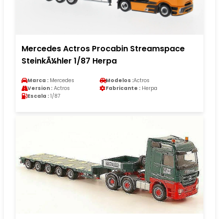
Mercedes Actros Procabin Streamspace
SteinkÃ¼hler 1/87 Herpa
Marca :
Mercedes
Modelos :
Actros
Version :
Actros
Fabricante :
Herpa
Escala :
1/87