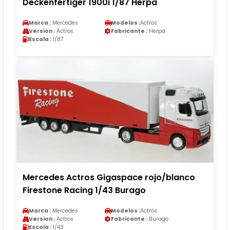
Deckenfertiger 1900i 1/87 Herpa
Marca :
Mercedes
Modelos :
Actros
Version :
Actros
Fabricante :
Herpa
Escala :
1/87
Mercedes Actros Gigaspace rojo/blanco
Firestone Racing 1/43 Burago
Marca :
Mercedes
Modelos :
Actros
Version :
Actros
Fabricante :
Burago
Escala :
1/43