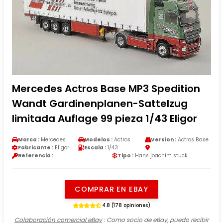
Mercedes Actros Base MP3 Spedition
Wandt Gardinenplanen-Sattelzug
limitada Auflage 99 pieza 1/43 Eligor
Marca :
Mercedes
Modelos :
Actros
Version :
Actros Base
Fabricante :
Eligor
Escala :
1/43
Referencia :
Tipo :
Hans joachim stuck
COMPRAR EN EBAY
4.8 (178 opiniones)
Colaboración comercial eBay
: Como socio de eBay, puedo recibir