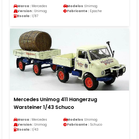
Marca :
Mercedes
Modelos :
Unimog
Version :
Unimog
Fabricante :
Epoche
Escala :
1/87
Mercedes Unimog 411 Hangerzug
Warsteiner 1/43 Schuco
Marca :
Mercedes
Modelos :
Unimog
Version :
Unimog
Fabricante :
Schuco
Escala :
1/43