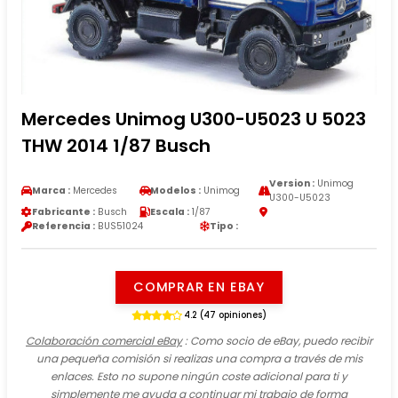
Mercedes Unimog U300-U5023 U 5023
THW 2014 1/87 Busch
Version :
Unimog
Marca :
Mercedes
Modelos :
Unimog
U300-U5023
Fabricante :
Busch
Escala :
1/87
Referencia :
BUS51024
Tipo :
COMPRAR EN EBAY
4.2 (47 opiniones)
Colaboración comercial eBay
: Como socio de eBay, puedo recibir
una pequeña comisión si realizas una compra a través de mis
enlaces. Esto no supone ningún coste adicional para ti y
simplemente me ayuda a continuar mi trabajo de forma