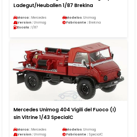
Ladegut/Heuballen 1/87 Brekina
Marca :
Mercedes
Modelos :
Unimog
Version :
Unimog
Fabricante :
Brekina
Escala :
1/87
Mercedes Unimog 404 Vigili del Fuoco (I)
sin Vitrine 1/43 SpecialC
Marca :
Mercedes
Modelos :
Unimog
Version :
Unimog
Fabricante :
SpecialC