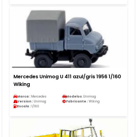
Mercedes Unimog U 411 azul/gris 1956 1/160
Wiking
Marca :
Mercedes
Modelos :
Unimog
Version :
Unimog
Fabricante :
Wiking
Escala :
1/160