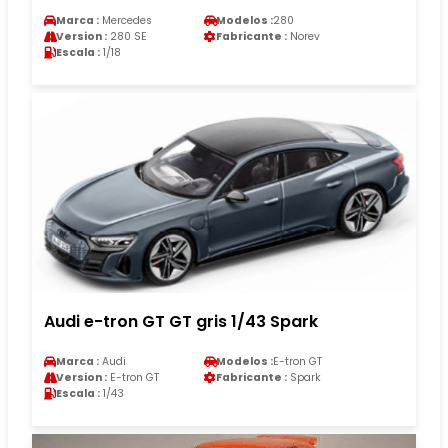
Marca :
Mercedes
Modelos :
280
Version :
280 SE
Fabricante :
Norev
Escala :
1/18
Audi e-tron GT GT gris 1/43 Spark
Marca :
Audi
Modelos :
E-tron GT
Version :
E-tron GT
Fabricante :
Spark
Escala :
1/43