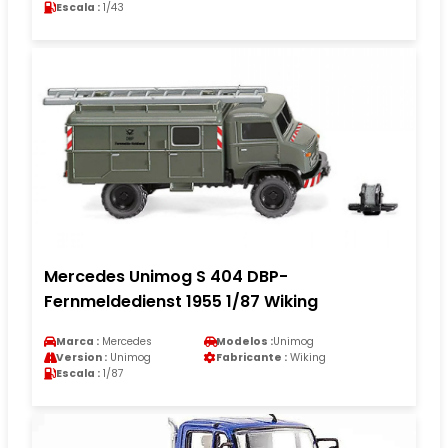
Escala :
1/43
Mercedes Unimog S 404 DBP-
Fernmeldedienst 1955 1/87 Wiking
Marca :
Mercedes
Modelos :
Unimog
Version :
Unimog
Fabricante :
Wiking
Escala :
1/87