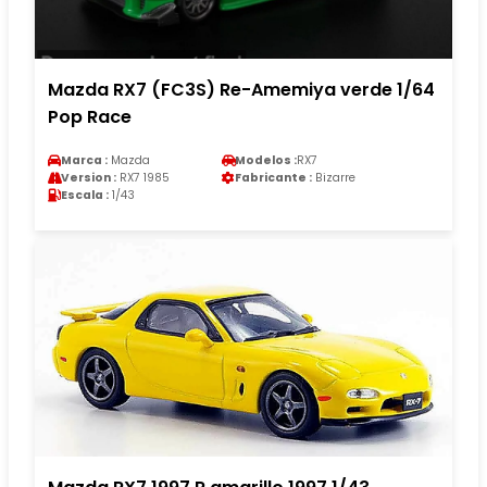
Mazda RX7 (FC3S) Re-Amemiya verde 1/64
Pop Race
Marca :
Mazda
Modelos :
RX7
Version :
RX7 1985
Fabricante :
Bizarre
Escala :
1/43