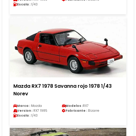
Escala :
1/43
Mazda RX7 1978 Savanna rojo 1978 1/43
Norev
Marca :
Mazda
Modelos :
RX7
Version :
RX7 1985
Fabricante :
Bizarre
Escala :
1/43