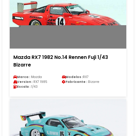
Mazda RX7 1982 No.14 Rennen Fuji 1/43
Bizarre
Marca :
Mazda
Modelos :
RX7
Version :
RX7 1985
Fabricante :
Bizarre
Escala :
1/43