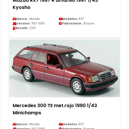
Mazda RX7 1997 R amarillo 1997 1/43
Kyosho
Marca :
Mazda
Modelos :
RX7
Version :
RX7 1985
Fabricante :
Bizarre
Escala :
1/43
Mercedes 300 TE met.rojo 1990 1/43
Minichamps
Marca :
Mazda
Modelos :
RX7
Version :
RX7 1985
Fabricante :
Bizarre