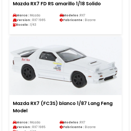
Mazda RX7 FD RS amarillo 1/18 Solido
Marca :
Mazda
Modelos :
RX7
Version :
RX7 1985
Fabricante :
Bizarre
Escala :
1/43
Mazda RX7 (FC3S) blanco 1/87 Lang Feng
Model
Marca :
Mazda
Modelos :
RX7
Version :
RX7 1985
Fabricante :
Bizarre