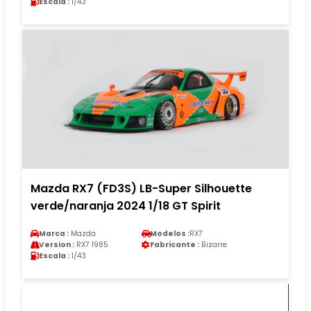
Escala :
1/43
Mazda RX7 (FD3S) LB-Super Silhouette
verde/naranja 2024 1/18 GT Spirit
Marca :
Mazda
Modelos :
RX7
Version :
RX7 1985
Fabricante :
Bizarre
Escala :
1/43