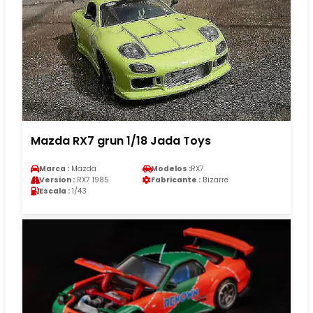
Mazda RX7 grun 1/18 Jada Toys
Marca :
Mazda
Modelos :
RX7
Version :
RX7 1985
Fabricante :
Bizarre
Escala :
1/43