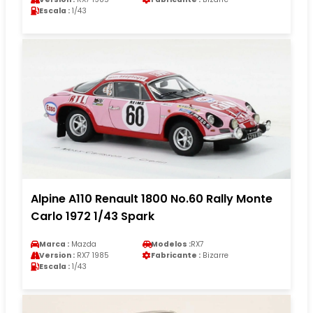
Escala :
1/43
Alpine A110 Renault 1800 No.60 Rally Monte
Carlo 1972 1/43 Spark
Marca :
Mazda
Modelos :
RX7
Version :
RX7 1985
Fabricante :
Bizarre
Escala :
1/43