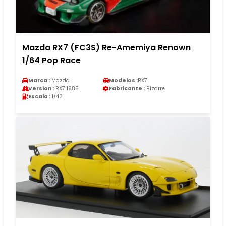
Mazda RX7 (FC3S) Re-Amemiya Renown
1/64 Pop Race
Marca :
Mazda
Modelos :
RX7
Version :
RX7 1985
Fabricante :
Bizarre
Escala :
1/43