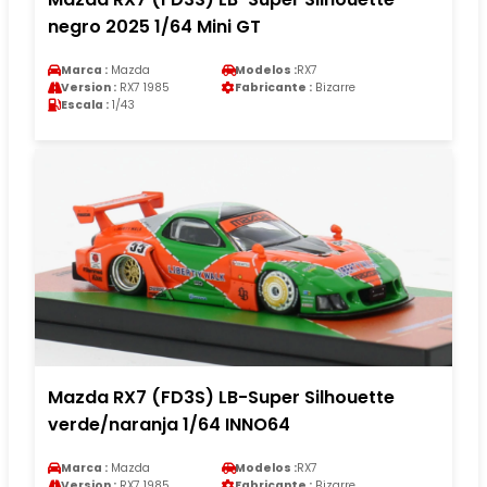
negro 2025 1/64 Mini GT
Marca :
Mazda
Modelos :
RX7
Version :
RX7 1985
Fabricante :
Bizarre
Escala :
1/43
Mazda RX7 (FD3S) LB-Super Silhouette
verde/naranja 1/64 INNO64
Marca :
Mazda
Modelos :
RX7
Version :
RX7 1985
Fabricante :
Bizarre