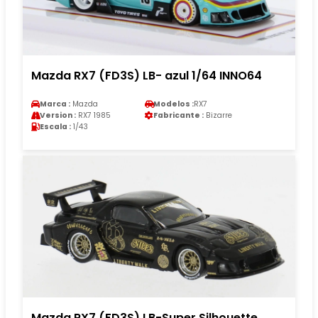
Mazda RX7 (FD3S) LB- azul 1/64 INNO64
Marca :
Mazda
Modelos :
RX7
Version :
RX7 1985
Fabricante :
Bizarre
Escala :
1/43
Mazda RX7 (FD3S) LB-Super Silhouette