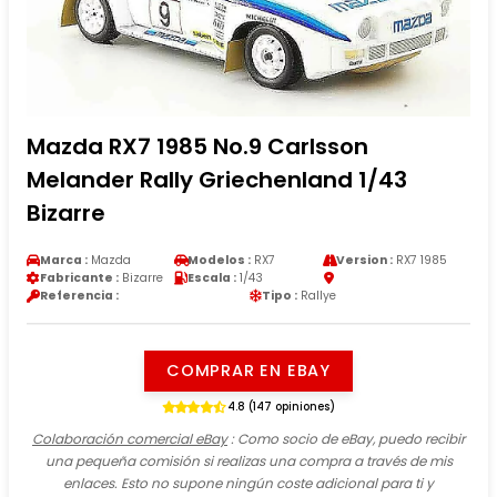
Mazda RX7 1985 No.9 Carlsson
Melander Rally Griechenland 1/43
Bizarre
Marca :
Mazda
Modelos :
RX7
Version :
RX7 1985
Fabricante :
Bizarre
Escala :
1/43
Referencia :
Tipo :
Rallye
COMPRAR EN EBAY
4.8 (147 opiniones)
Colaboración comercial eBay
: Como socio de eBay, puedo recibir
una pequeña comisión si realizas una compra a través de mis
enlaces. Esto no supone ningún coste adicional para ti y