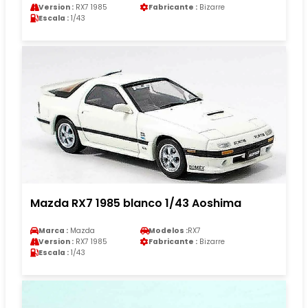
Version :
RX7 1985
Fabricante :
Bizarre
Escala :
1/43
Mazda RX7 1985 blanco 1/43 Aoshima
Marca :
Mazda
Modelos :
RX7
Version :
RX7 1985
Fabricante :
Bizarre
Escala :
1/43