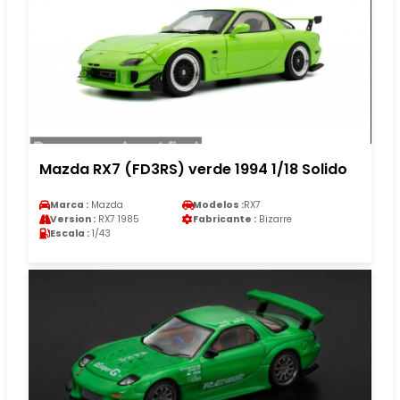
Mazda RX7 (FD3RS) verde 1994 1/18 Solido
Marca :
Mazda
Modelos :
RX7
Version :
RX7 1985
Fabricante :
Bizarre
Escala :
1/43