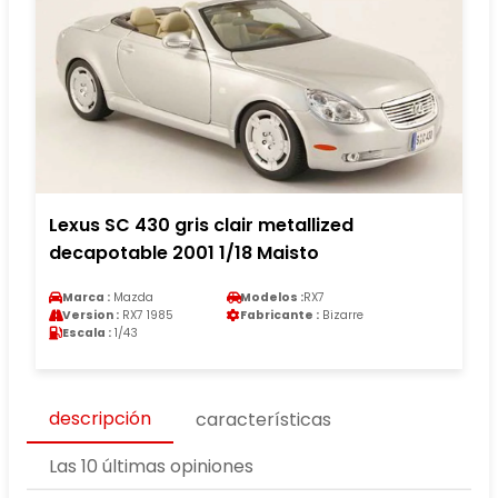
Lexus SC 430 gris clair metallized
decapotable 2001 1/18 Maisto
Marca :
Mazda
Modelos :
RX7
Version :
RX7 1985
Fabricante :
Bizarre
Escala :
1/43
descripción
características
Las 10 últimas opiniones