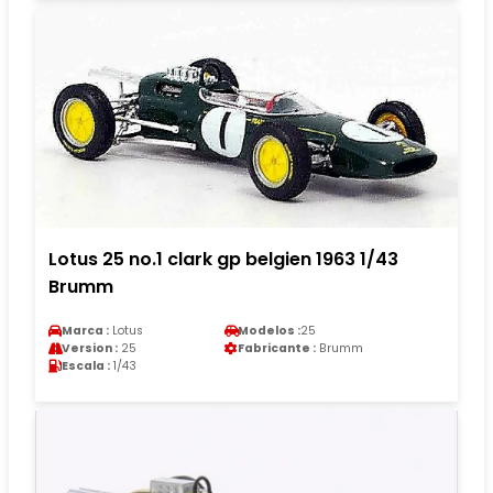
Lotus 25 no.1 clark gp belgien 1963 1/43
Brumm
Marca :
Lotus
Modelos :
25
Version :
25
Fabricante :
Brumm
Escala :
1/43