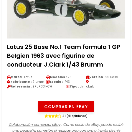
Lotus 25 Base No.1 Team formula 1 GP
Belgien 1963 avec figurine de
conducteur J.Clark 1/43 Brumm
Marca :
Lotus
Modelos :
25
Version :
25 Base
Fabricante :
Brumm
Escala :
1/43
Referencia :
BRUR331-CH
Tipo :
Jim clark
COMPRAR EN EBAY
4.1 (41 opiniones)
Colaboración comercial eBay
: Como socio de eBay, puedo recibir
una pequeña comisión si realizas una compra a través de mis