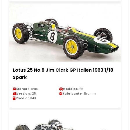
Lotus 25 No.8 Jim Clark GP Italien 1963 1/18
Spark
Marca :
Lotus
Modelos :
25
Version :
25
Fabricante :
Brumm
Escala :
1/43