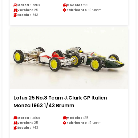
Marca :
Lotus
Modelos :
25
Version :
25
Fabricante :
Brumm
Escala :
1/43
Lotus 25 No.8 Team J.Clark GP Italien
Monza 1963 1/43 Brumm
Marca :
Lotus
Modelos :
25
Version :
25
Fabricante :
Brumm
Escala :
1/43