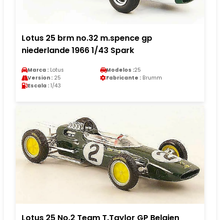
Lotus 25 brm no.32 m.spence gp
niederlande 1966 1/43 Spark
Marca :
Lotus
Modelos :
25
Version :
25
Fabricante :
Brumm
Escala :
1/43
Lotus 25 No.2 Team T.Taylor GP Belgien