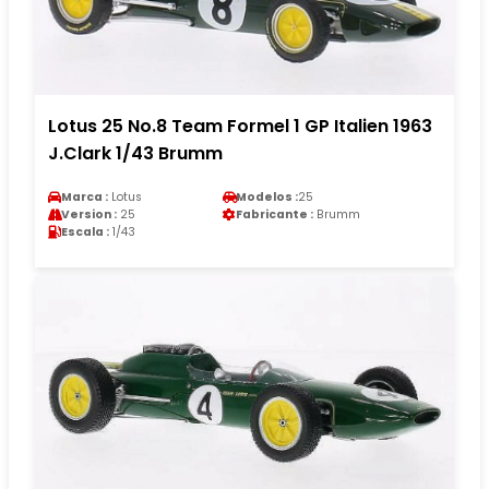
Lotus 25 No.8 Team Formel 1 GP Italien 1963
J.Clark 1/43 Brumm
Marca :
Lotus
Modelos :
25
Version :
25
Fabricante :
Brumm
Escala :
1/43