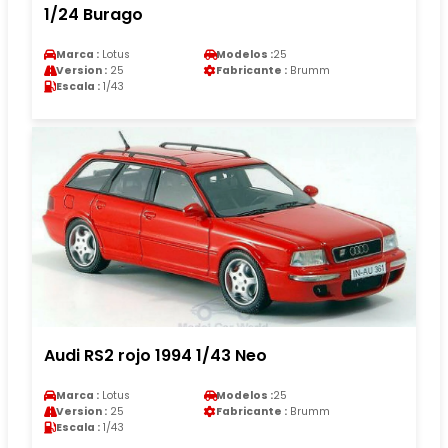
1/24 Burago
Marca :
Lotus
Modelos :
25
Version :
25
Fabricante :
Brumm
Escala :
1/43
Audi RS2 rojo 1994 1/43 Neo
Marca :
Lotus
Modelos :
25
Version :
25
Fabricante :
Brumm
Escala :
1/43