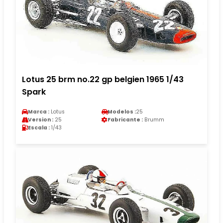
Lotus 25 brm no.22 gp belgien 1965 1/43
Spark
Marca :
Lotus
Modelos :
25
Version :
25
Fabricante :
Brumm
Escala :
1/43