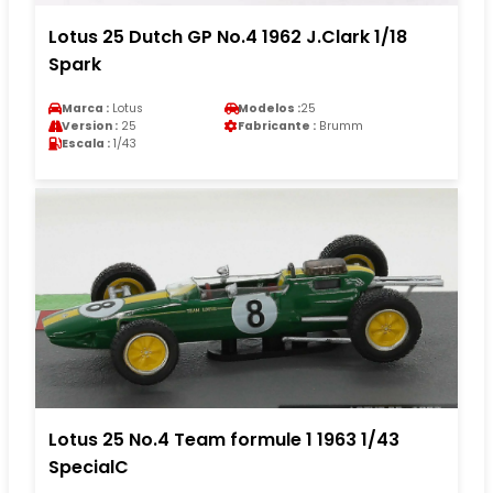
Lotus 25 Dutch GP No.4 1962 J.Clark 1/18
Spark
Marca :
Lotus
Modelos :
25
Version :
25
Fabricante :
Brumm
Escala :
1/43
Lotus 25 No.4 Team formule 1 1963 1/43
SpecialC