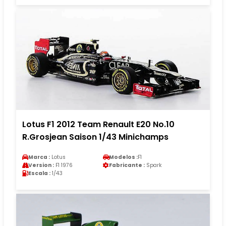
Lotus F1 2012 Team Renault E20 No.10
R.Grosjean Saison 1/43 Minichamps
Marca :
Lotus
Modelos :
F1
Version :
F1 1976
Fabricante :
Spark
Escala :
1/43