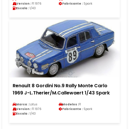
Version :
F1 1976
Fabricante :
Spark
Escala :
1/43
Renault 8 Gordini No.9 Rally Monte Carlo
1969 J-L.Therier/M.Callewaert 1/43 Spark
Marca :
Lotus
Modelos :
F1
Version :
F1 1976
Fabricante :
Spark
Escala :
1/43