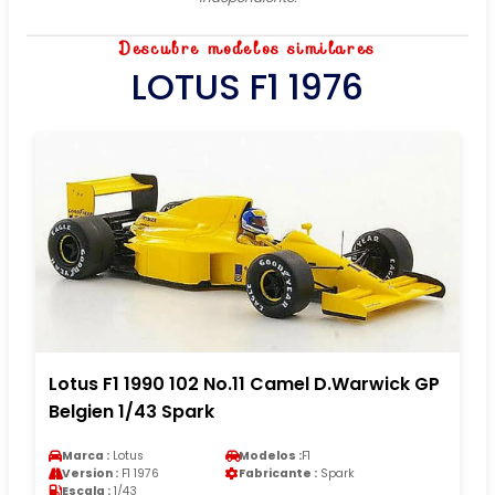
Descubre modelos similares
LOTUS F1 1976
Lotus F1 1990 102 No.11 Camel D.Warwick GP
Belgien 1/43 Spark
Marca :
Lotus
Modelos :
F1
Version :
F1 1976
Fabricante :
Spark
Escala :
1/43