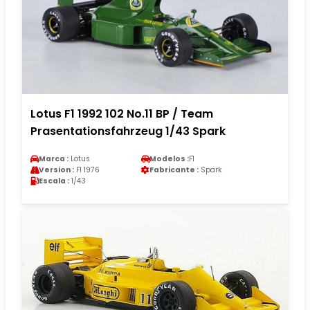
Lotus F1 1992 102 No.11 BP / Team
Prasentationsfahrzeug 1/43 Spark
Marca :
Lotus
Modelos :
F1
Version :
F1 1976
Fabricante :
Spark
Escala :
1/43