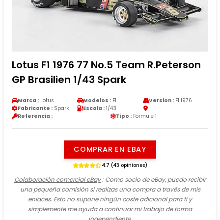
Lotus F1 1976 77 No.5 Team R.Peterson
GP Brasilien 1/43 Spark
Marca :
Lotus
Modelos :
F1
Version :
F1 1976
Fabricante :
Spark
Escala :
1/43
Referencia :
Tipo :
Formule 1
COMPRAR EN EBAY
4.7 (43 opiniones)
Colaboración comercial eBay
: Como socio de eBay, puedo recibir
una pequeña comisión si realizas una compra a través de mis
enlaces. Esto no supone ningún coste adicional para ti y
simplemente me ayuda a continuar mi trabajo de forma
independiente.