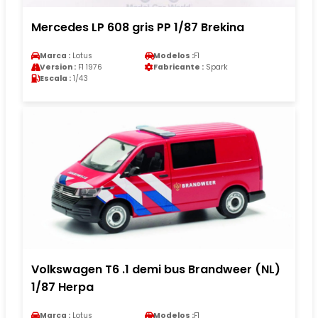
Mercedes LP 608 gris PP 1/87 Brekina
Marca :
Lotus
Modelos :
F1
Version :
F1 1976
Fabricante :
Spark
Escala :
1/43
Volkswagen T6 .1 demi bus Brandweer (NL)
1/87 Herpa
Marca :
Lotus
Modelos :
F1