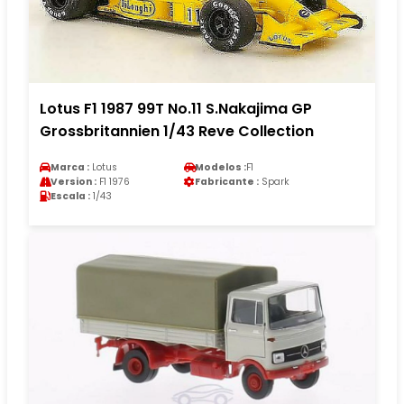
Lotus F1 1987 99T No.11 S.Nakajima GP
Grossbritannien 1/43 Reve Collection
Marca :
Lotus
Modelos :
F1
Version :
F1 1976
Fabricante :
Spark
Escala :
1/43