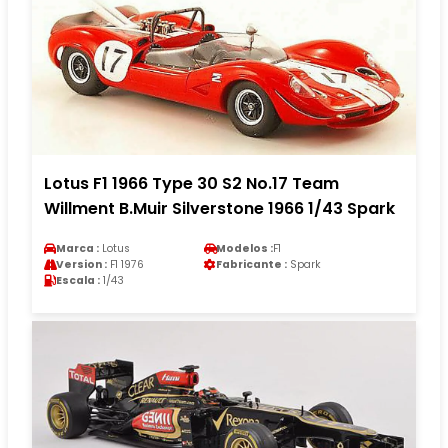
Lotus F1 1966 Type 30 S2 No.17 Team
Willment B.Muir Silverstone 1966 1/43 Spark
Marca :
Lotus
Modelos :
F1
Version :
F1 1976
Fabricante :
Spark
Escala :
1/43