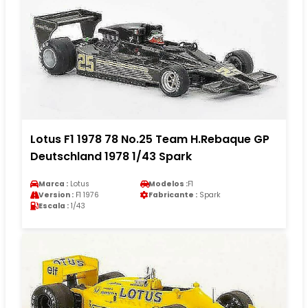
Lotus F1 1978 78 No.25 Team H.Rebaque GP
Deutschland 1978 1/43 Spark
Marca :
Lotus
Modelos :
F1
Version :
F1 1976
Fabricante :
Spark
Escala :
1/43