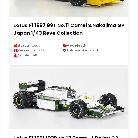
Lotus F1 1987 99T No.11 Camel S.Nakajima GP
Japan 1/43 Reve Collection
Marca :
Lotus
Modelos :
F1
Version :
F1 1976
Fabricante :
Spark
Escala :
1/43