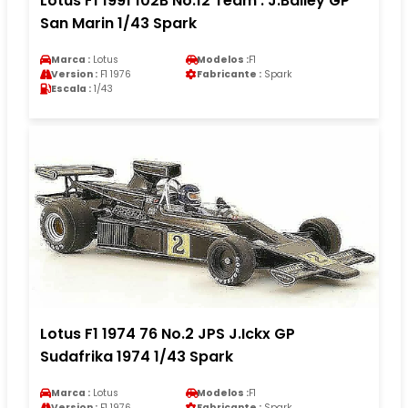
Lotus F1 1991 102B No.12 Team . J.Bailey GP
San Marin 1/43 Spark
Marca :
Lotus
Modelos :
F1
Version :
F1 1976
Fabricante :
Spark
Escala :
1/43
Lotus F1 1974 76 No.2 JPS J.Ickx GP
Sudafrika 1974 1/43 Spark
Marca :
Lotus
Modelos :
F1
Version :
F1 1976
Fabricante :
Spark