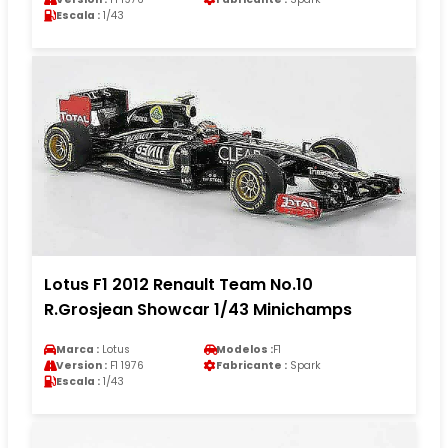
Escala :
1/43
Lotus F1 2012 Renault Team No.10
R.Grosjean Showcar 1/43 Minichamps
Marca :
Lotus
Modelos :
F1
Version :
F1 1976
Fabricante :
Spark
Escala :
1/43