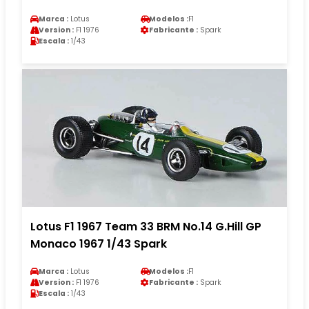
Marca :
Lotus
Modelos :
F1
Version :
F1 1976
Fabricante :
Spark
Escala :
1/43
Lotus F1 1967 Team 33 BRM No.14 G.Hill GP
Monaco 1967 1/43 Spark
Marca :
Lotus
Modelos :
F1
Version :
F1 1976
Fabricante :
Spark
Escala :
1/43