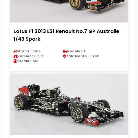
Lotus F1 2013 E21 Renault No.7 GP Australie
1/43 Spark
Marca :
Lotus
Modelos :
F1
Version :
F1 1976
Fabricante :
Spark
Escala :
1/43