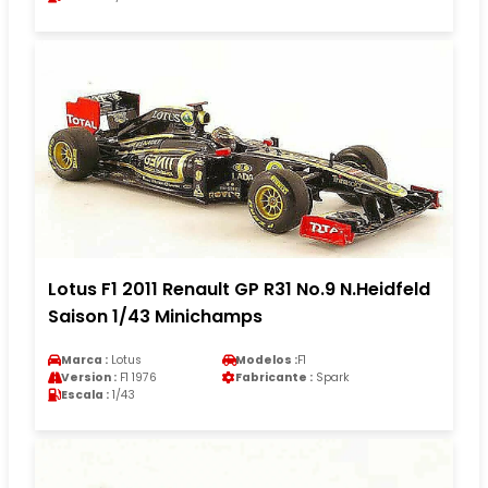
Lotus F1 2011 Renault GP R31 No.9 N.Heidfeld
Saison 1/43 Minichamps
Marca :
Lotus
Modelos :
F1
Version :
F1 1976
Fabricante :
Spark
Escala :
1/43