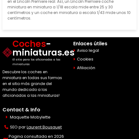
en el Lincoln Premiere real. Así, un Lincoln Premiere coche
miniatura en miniatura a 1/18 escala mide entre 25 y 30
centímetros y un coche en miniatura a escala 1/43 mide unos 10
centímetros.
Coches
-
Enlaces útiles
miniaturas.es
Aviso legal
Cookies
El sitio para los aficionados a las
miniaturas
Afiliación
Descubre los coches en
miniatura en todas sus formas
en el sitio más grande del
mundo dedicado a los
aficionados a las miniaturas!
Contact & Info
Maquette Mobylette
SEO par
Laurent Bousquet
Pagina consultada en 2026