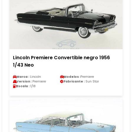
Lincoln Premiere Convertible negro 1956
1/43 Neo
Marca :
Lincoln
Modelos :
Premiere
Version :
Premiere
Fabricante :
Sun Star
Escala :
1/18