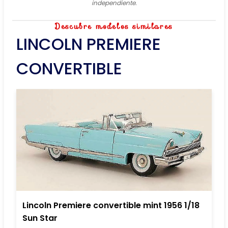
independiente.
Descubre modelos similares
LINCOLN PREMIERE
CONVERTIBLE
Lincoln Premiere convertible mint 1956 1/18
Sun Star