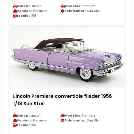
Marca :
Lincoln
Modelos :
Premiere
Version :
Premiere
Fabricante :
Sun Star
Escala :
1/18
Lincoln Premiere convertible flieder 1956
1/18 Sun Star
Marca :
Lincoln
Modelos :
Premiere
Version :
Premiere
Fabricante :
Sun Star
Escala :
1/18