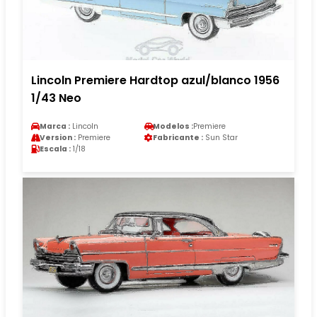
Lincoln Premiere Hardtop azul/blanco 1956
1/43 Neo
Marca :
Lincoln
Modelos :
Premiere
Version :
Premiere
Fabricante :
Sun Star
Escala :
1/18