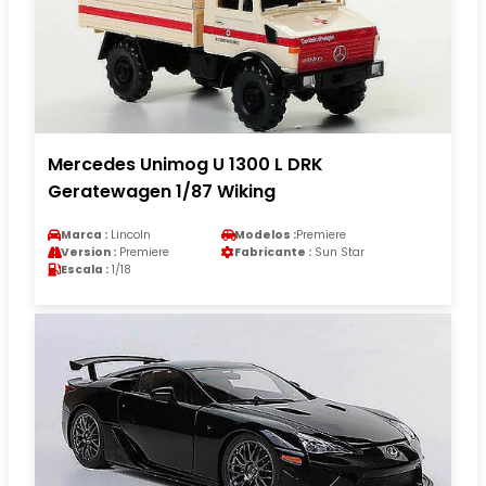
Mercedes Unimog U 1300 L DRK
Geratewagen 1/87 Wiking
Marca :
Lincoln
Modelos :
Premiere
Version :
Premiere
Fabricante :
Sun Star
Escala :
1/18