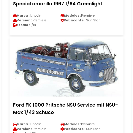
Special amarillo 1967 1/64 Greenlight
Marca :
Lincoln
Modelos :
Premiere
Version :
Premiere
Fabricante :
Sun Star
Escala :
1/18
Ford FK 1000 Pritsche NSU Service mit NSU-
Max 1/43 Schuco
Marca :
Lincoln
Modelos :
Premiere
Version :
Premiere
Fabricante :
Sun Star