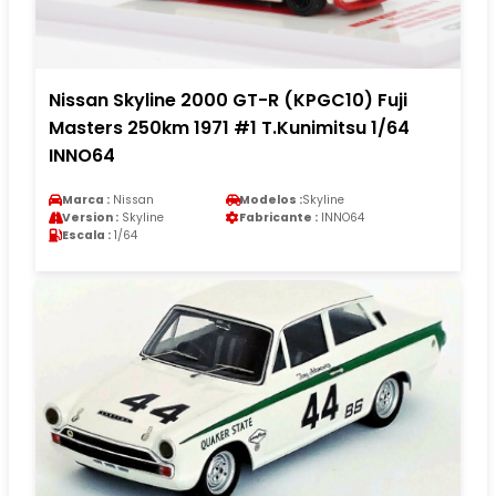
Nissan Skyline 2000 GT-R (KPGC10) Fuji
Masters 250km 1971 #1 T.Kunimitsu 1/64
INNO64
Marca :
Nissan
Modelos :
Skyline
Version :
Skyline
Fabricante :
INNO64
Escala :
1/64