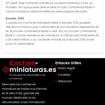
GT Spirit. Este coche en miniatura ya está montado, no es un
modelo. Así que puede ofrecer este Lincoln Continental Mark Iv
coche miniatura directamente sin preocuparse de nada.
Escala: 1/43
Cuando un coche en miniatura está a escala 1/43, puedes
decirte a ti mismo que 1 centímetro en la miniatura representa 43
en el Lincoln Continental Mark Iv real. Así, un Lincoln Continental
Mark Iv coche miniatura en miniatura a 1/18 escala mide entre 25
y 30 centímetros y un coche en miniatura a escala 1/43 mide
unos 10 centímetros.
Coches
-
Enlaces útiles
miniaturas.es
Aviso legal
Cookies
El sitio para los aficionados a las
miniaturas
Afiliación
Descubre los coches en
miniatura en todas sus formas
en el sitio más grande del
mundo dedicado a los
aficionados a las miniaturas!