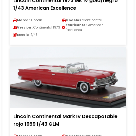
Lincoln Continental 1973 MK IV gold/negro
1/43 American Excellence
Marca :
Lincoln
Modelos :
Continental
Fabricante :
American
Version :
Continental 1973
Excellence
Escala :
1/43
Lincoln Continental Mark IV Descapotable
rojo 1959 1/43 GLM