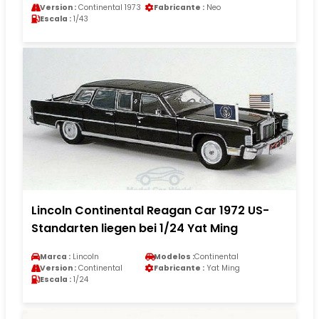
Version :
Continental 1973
Fabricante :
Neo
Escala :
1/43
Lincoln Continental Reagan Car 1972 US-
Standarten liegen bei 1/24 Yat Ming
Marca :
Lincoln
Modelos :
Continental
Version :
Continental
Fabricante :
Yat Ming
Escala :
1/24