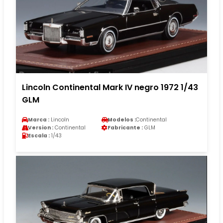
Lincoln Continental Mark IV negro 1972 1/43
GLM
Marca :
Lincoln
Modelos :
Continental
Version :
Continental
Fabricante :
GLM
Escala :
1/43