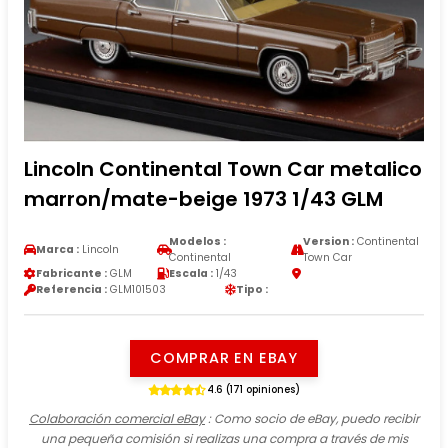
Lincoln Continental Town Car metalico
marron/mate-beige 1973 1/43 GLM
Modelos :
Version :
Continental
Marca :
Lincoln
Continental
Town Car
Fabricante :
GLM
Escala :
1/43
Referencia :
GLM101503
Tipo :
COMPRAR EN EBAY
4.6 (171 opiniones)
Colaboración comercial eBay
: Como socio de eBay, puedo recibir
una pequeña comisión si realizas una compra a través de mis