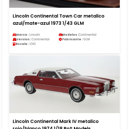
Lincoln Continental Town Car metalico
azul/mate-azul 1973 1/43 GLM
Marca :
Lincoln
Modelos :
Continental
Version :
Continental
Fabricante :
GLM
Escala :
1/43
Lincoln Continental Mark IV metalico
rojo/blanco 1974 1/18 BoS Models