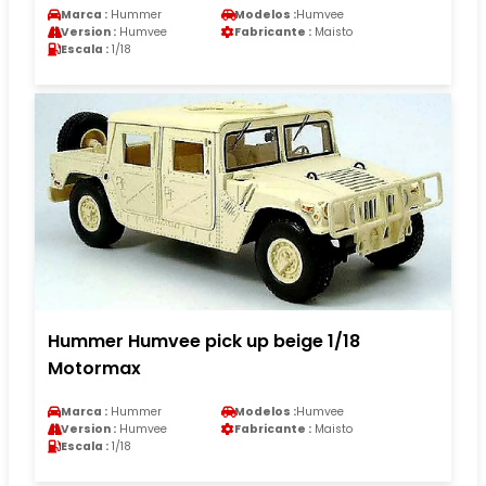
Marca :
Hummer
Modelos :
Humvee
Version :
Humvee
Fabricante :
Maisto
Escala :
1/18
Hummer Humvee pick up beige 1/18
Motormax
Marca :
Hummer
Modelos :
Humvee
Version :
Humvee
Fabricante :
Maisto
Escala :
1/18