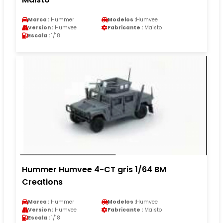
Marca :
Hummer
Modelos :
Humvee
Version :
Humvee
Fabricante :
Maisto
Escala :
1/18
Hummer Humvee 4-CT gris 1/64 BM
Creations
Marca :
Hummer
Modelos :
Humvee
Version :
Humvee
Fabricante :
Maisto
Escala :
1/18