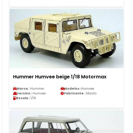
Hummer Humvee beige 1/18 Motormax
Marca :
Hummer
Modelos :
Humvee
Version :
Humvee
Fabricante :
Maisto
Escala :
1/18