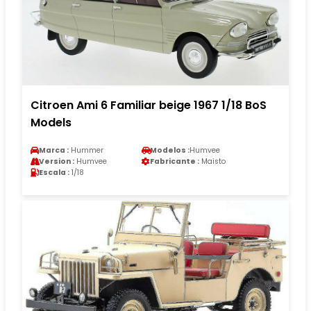
Citroen Ami 6 Familiar beige 1967 1/18 BoS
Models
Marca :
Hummer
Modelos :
Humvee
Version :
Humvee
Fabricante :
Maisto
Escala :
1/18