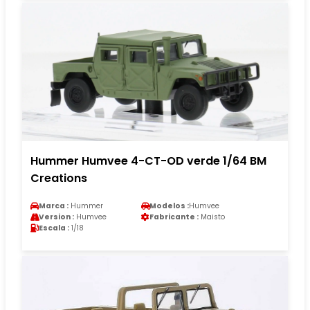
Hummer Humvee 4-CT-OD verde 1/64 BM
Creations
Marca :
Hummer
Modelos :
Humvee
Version :
Humvee
Fabricante :
Maisto
Escala :
1/18