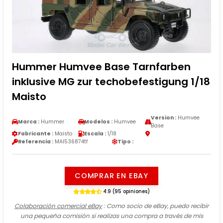
Hummer Humvee Base Tarnfarben
inklusive MG zur techobefestigung 1/18
Maisto
Version :
Humvee
Marca :
Hummer
Modelos :
Humvee
Base
Fabricante :
Maisto
Escala :
1/18
Referencia :
MAI536874tf
Tipo :
COMPRAR EN EBAY
4.9 (95 opiniones)
Colaboración comercial eBay
: Como socio de eBay, puedo recibir
una pequeña comisión si realizas una compra a través de mis