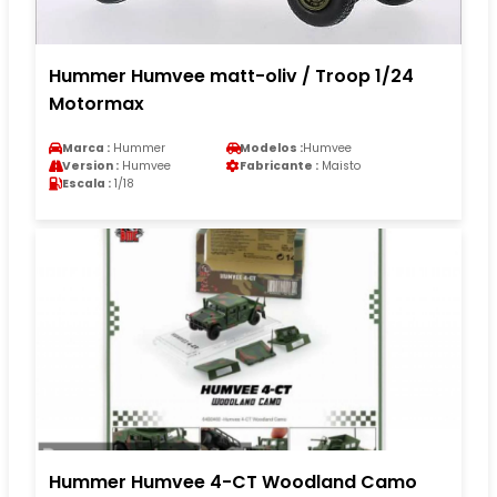
Hummer Humvee matt-oliv / Troop 1/24
Motormax
Marca :
Hummer
Modelos :
Humvee
Version :
Humvee
Fabricante :
Maisto
Escala :
1/18
Hummer Humvee 4-CT Woodland Camo