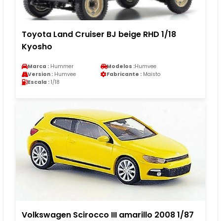
Toyota Land Cruiser BJ beige RHD 1/18
Kyosho
Marca :
Hummer
Modelos :
Humvee
Version :
Humvee
Fabricante :
Maisto
Escala :
1/18
Volkswagen Scirocco III amarillo 2008 1/87