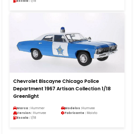
Escala :
1/18
Chevrolet Biscayne Chicago Police
Department 1967 Artisan Collection 1/18
Greenlight
Marca :
Hummer
Modelos :
Humvee
Version :
Humvee
Fabricante :
Maisto
Escala :
1/18