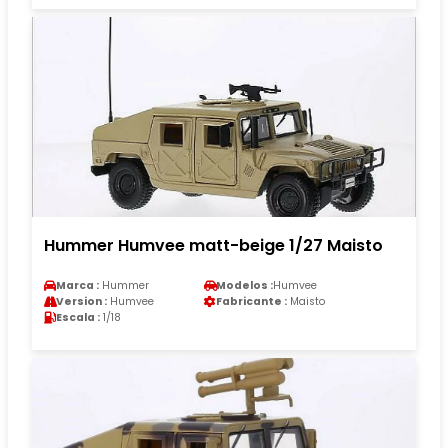
Hummer Humvee matt-beige 1/27 Maisto
Marca :
Hummer
Modelos :
Humvee
Version :
Humvee
Fabricante :
Maisto
Escala :
1/18