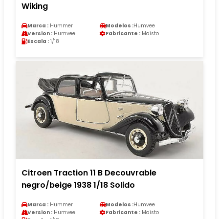
Wiking
Marca :
Hummer
Modelos :
Humvee
Version :
Humvee
Fabricante :
Maisto
Escala :
1/18
Citroen Traction 11 B Decouvrable
negro/beige 1938 1/18 Solido
Marca :
Hummer
Modelos :
Humvee
Version :
Humvee
Fabricante :
Maisto