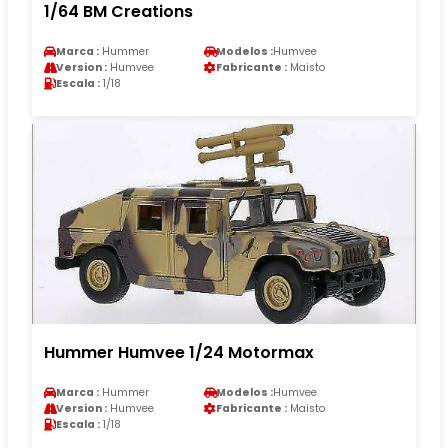
1/64 BM Creations
Marca :
Hummer
Modelos :
Humvee
Version :
Humvee
Fabricante :
Maisto
Escala :
1/18
Hummer Humvee 1/24 Motormax
Marca :
Hummer
Modelos :
Humvee
Version :
Humvee
Fabricante :
Maisto
Escala :
1/18