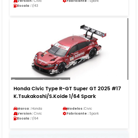
Version :
Civic
Fabricante :
Spark
Escala :
1/43
Honda Civic Type R-GT Super GT 2025 #17
K.Tsukakoshi/S.Koide 1/64 Spark
Marca :
Honda
Modelos :
Civic
Version :
Civic
Fabricante :
Spark
Escala :
1/64