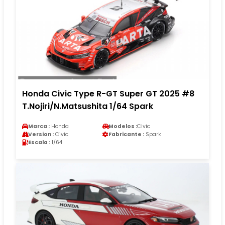
Honda Civic Type R-GT Super GT 2025 #8
T.Nojiri/N.Matsushita 1/64 Spark
Marca :
Honda
Modelos :
Civic
Version :
Civic
Fabricante :
Spark
Escala :
1/64