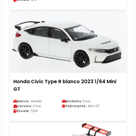
Honda Civic Type R blanco 2023 1/64 Mini
GT
Marca :
Honda
Modelos :
Civic
Version :
Civic
Fabricante :
Mini GT
Escala :
1/64