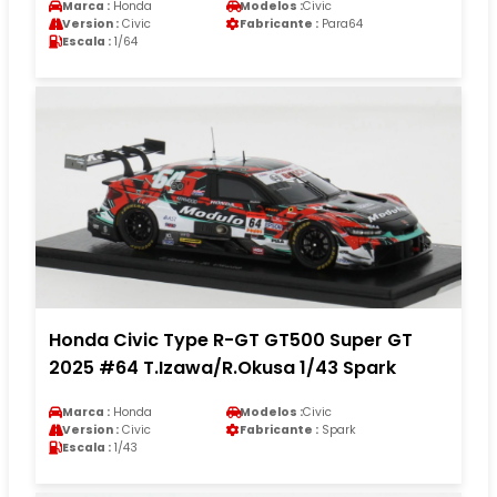
Marca :
Honda
Modelos :
Civic
Version :
Civic
Fabricante :
Para64
Escala :
1/64
Honda Civic Type R-GT GT500 Super GT
2025 #64 T.Izawa/R.Okusa 1/43 Spark
Marca :
Honda
Modelos :
Civic
Version :
Civic
Fabricante :
Spark
Escala :
1/43