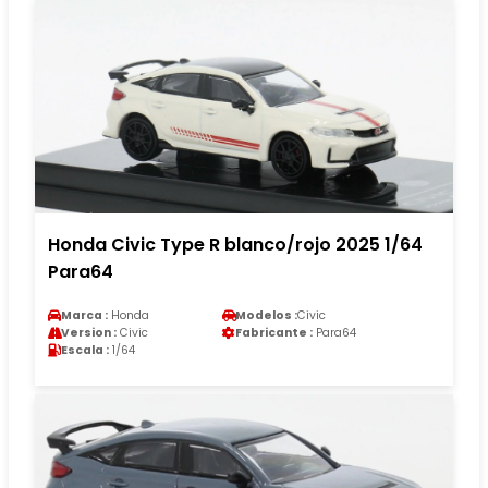
Honda Civic Type R blanco/rojo 2025 1/64
Para64
Marca :
Honda
Modelos :
Civic
Version :
Civic
Fabricante :
Para64
Escala :
1/64