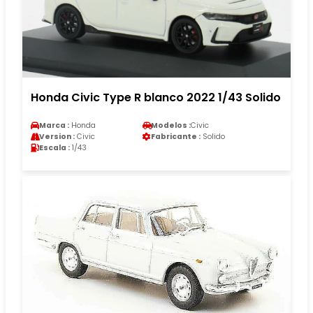
Honda Civic Type R blanco 2022 1/43 Solido
Marca :
Honda
Modelos :
Civic
Version :
Civic
Fabricante :
Solido
Escala :
1/43