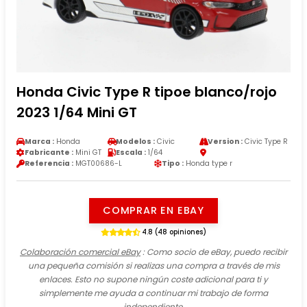
Honda Civic Type R tipoe blanco/rojo
2023 1/64 Mini GT
Marca :
Honda
Modelos :
Civic
Version :
Civic Type R
Fabricante :
Mini GT
Escala :
1/64
Referencia :
MGT00686-L
Tipo :
Honda type r
COMPRAR EN EBAY
4.8 (48 opiniones)
Colaboración comercial eBay
: Como socio de eBay, puedo recibir
una pequeña comisión si realizas una compra a través de mis
enlaces. Esto no supone ningún coste adicional para ti y
simplemente me ayuda a continuar mi trabajo de forma
independiente.