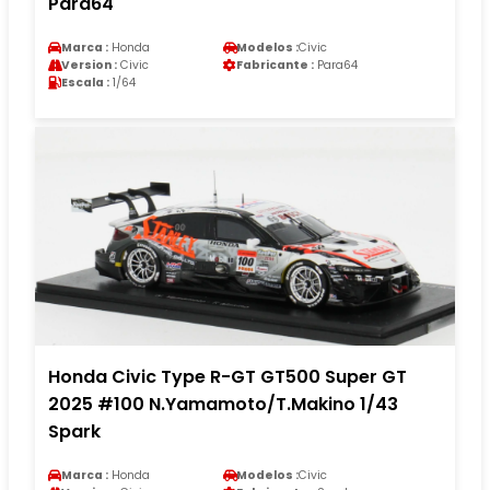
Para64
Marca :
Honda
Modelos :
Civic
Version :
Civic
Fabricante :
Para64
Escala :
1/64
Honda Civic Type R-GT GT500 Super GT
2025 #100 N.Yamamoto/T.Makino 1/43
Spark
Marca :
Honda
Modelos :
Civic