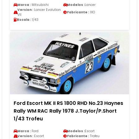
Marca :
Mitsubishi
Modelos :
Lancer
Version :
Lancer Evolution
Fabricante :
IXO
VII
Escala :
1/43
Ford Escort MK II RS 1800 RHD No.23 Haynes
Rally WM RAC Rally 1978 J.Taylor/P.Short
1/43 Trofeu
Marca :
Ford
Modelos :
Escort
Version :
Escort
Fabricante :
Trofeu