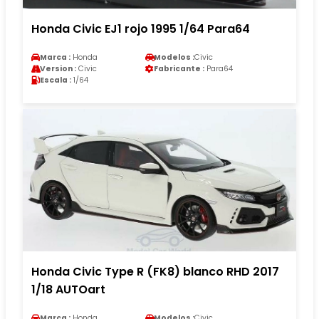
Honda Civic EJ1 rojo 1995 1/64 Para64
Marca :
Honda
Modelos :
Civic
Version :
Civic
Fabricante :
Para64
Escala :
1/64
Honda Civic Type R (FK8) blanco RHD 2017
1/18 AUTOart
Marca :
Honda
Modelos :
Civic