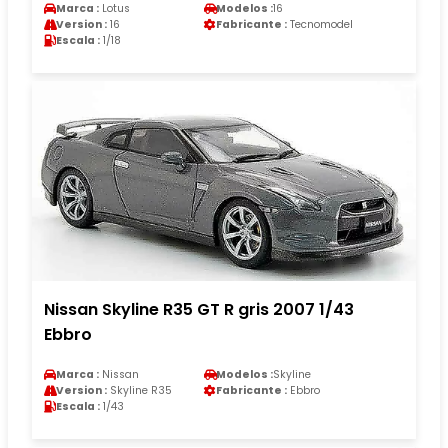
Marca :
Lotus
Modelos :
16
Version :
16
Fabricante :
Tecnomodel
Escala :
1/18
Nissan Skyline R35 GT R gris 2007 1/43
Ebbro
Marca :
Nissan
Modelos :
Skyline
Version :
Skyline R35
Fabricante :
Ebbro
Escala :
1/43