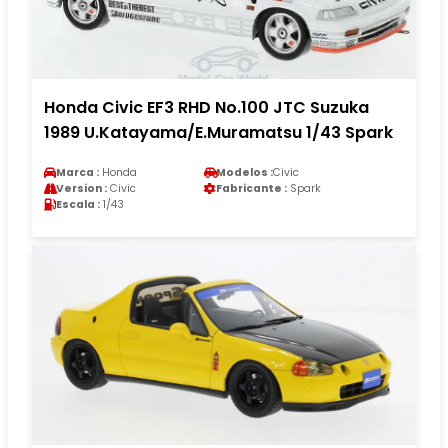
Honda Civic EF3 RHD No.100 JTC Suzuka
1989 U.Katayama/E.Muramatsu 1/43 Spark
Marca :
Honda
Modelos :
Civic
Version :
Civic
Fabricante :
Spark
Escala :
1/43