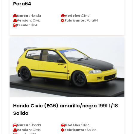
Para64
Marca :
Honda
Modelos :
Civic
Version :
Civic
Fabricante :
Para64
Escala :
1/64
Honda Civic (EG6) amarillo/negro 1991 1/18
Solido
Marca :
Honda
Modelos :
Civic
Version :
Civic
Fabricante :
Solido