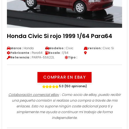
Honda Civic Si rojo 1999 1/64 Para64
Marca :
Honda
Modelos :
Civic
Version :
Civic Si
Fabricante :
Para64
Escala :
1/64
Referencia :
PARPA-55622L
Tipo :
COMPRAR EN EBAY
5.0 (150 opiniones)
Colaboración comercial eBay
: Como socio de eBay, puedo recibir
una pequeña comisión si realizas una compra a través de mis
enlaces. Esto no supone ningún coste adicional para ti y
simplemente me ayuda a continuar mi trabajo de forma
independiente.