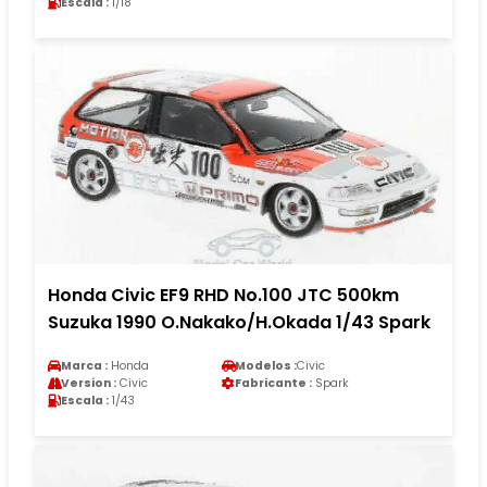
Escala :
1/18
Honda Civic EF9 RHD No.100 JTC 500km
Suzuka 1990 O.Nakako/H.Okada 1/43 Spark
Marca :
Honda
Modelos :
Civic
Version :
Civic
Fabricante :
Spark
Escala :
1/43