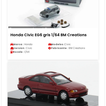
Honda Civic EG6 gris 1/64 BM Creations
Marca :
Honda
Modelos :
Civic
Version :
Civic
Fabricante :
BM Creations
Escala :
1/64