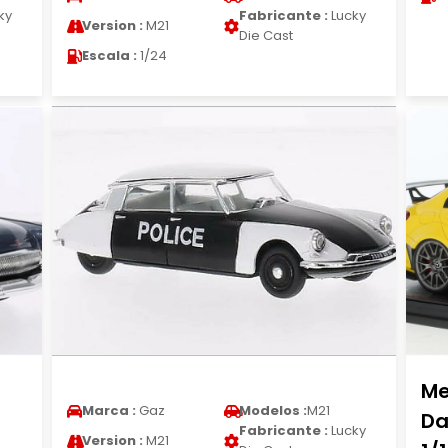
ky
Fabricante :
Lucky
Version :
M21
Die Cast
Escala :
1/24
Me
Marca :
Gaz
Modelos :
M21
e
Da
Fabricante :
Lucky
Version :
M21