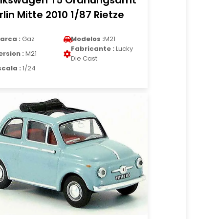
lkswagen T5 Ordnungsamt
rlin Mitte 2010 1/87 Rietze
arca :
Gaz
Modelos :
M21
Fabricante :
Lucky
ersion :
M21
Die Cast
scala :
1/24