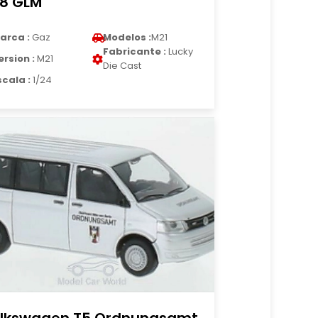
18 GLM
arca :
Gaz
Modelos :
M21
Fabricante :
Lucky
ersion :
M21
Die Cast
scala :
1/24