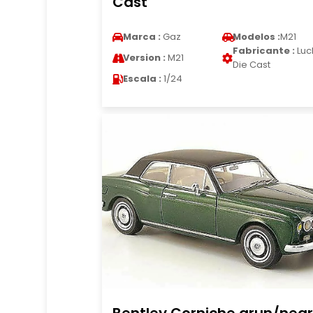
Cast
Marca :
Gaz
Modelos :
M21
Fabricante :
Luc
Version :
M21
Die Cast
Escala :
1/24