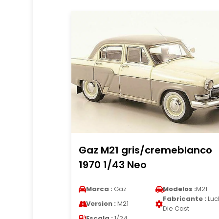
Gaz M21 gris/cremeblanco
1970 1/43 Neo
Marca :
Gaz
Modelos :
M21
Fabricante :
Luc
Version :
M21
Die Cast
Escala :
1/24