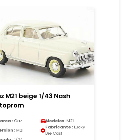
z M21 beige 1/43 Nash
toprom
arca :
Gaz
Modelos :
M21
Fabricante :
Lucky
ersion :
M21
Die Cast
scala :
1/24