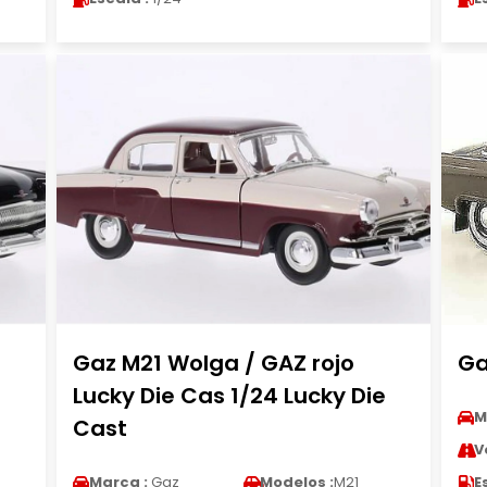
Gaz M21 Wolga / GAZ rojo
Ga
e
Lucky Die Cas 1/24 Lucky Die
M
Cast
V
Marca :
Gaz
Modelos :
M21
E