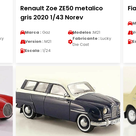
Renault Zoe ZE50 metalico
Fi
gris 2020 1/43 Norev
M
Marca :
Gaz
Modelos :
M21
V
ky
Fabricante :
Lucky
Version :
M21
E
Die Cast
Escala :
1/24