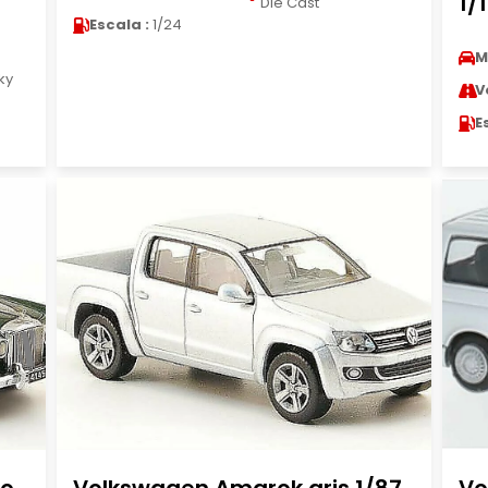
1/
Die Cast
Escala :
1/24
M
ky
V
E