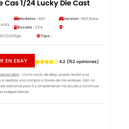
e Cas 1/24 Lucky Die Cast
Modelos :
M21
Version :
M21 Base
Lucky
Escala :
1/24
LDC24210gn
Tipo :
R EN EBAY
4.2 (152 opiniones)
ercial eBay
: Como socio de eBay, puedo recibir una
si realizas una compra a través de mis enlaces. Esto no
te adicional para ti y simplemente me ayuda a continuar
ma independiente.