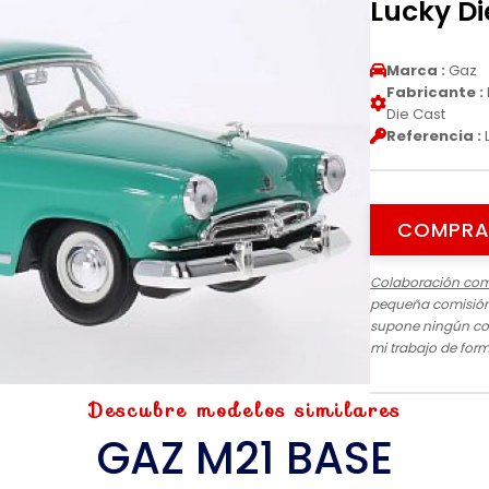
Lucky Di
Marca :
Gaz
Fabricante :
Die Cast
Referencia :
COMPRA
Colaboración com
pequeña comisión 
supone ningún cos
mi trabajo de for
Descubre modelos similares
GAZ M21 BASE