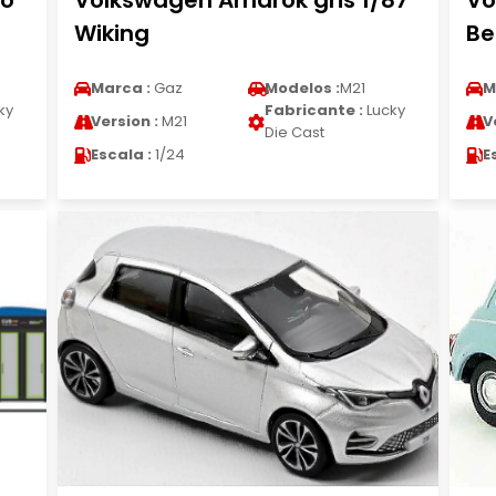
ro
Volkswagen Amarok gris 1/87
Vo
Wiking
Be
Marca :
Gaz
Modelos :
M21
M
ky
Fabricante :
Lucky
Version :
M21
V
Die Cast
Escala :
1/24
E