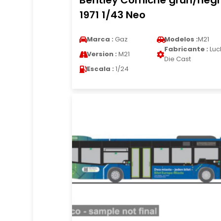
Bentley Corniche grun/neg
1971 1/43 Neo
Marca :
Gaz
Modelos :
M21
Fabricante :
Luc
Version :
M21
Die Cast
Escala :
1/24