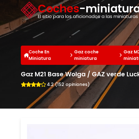
Panel de gestión de cookies
Coches
-miniatura
El sitio para los aficionados a las miniaturas
Coche En
Gaz coche
Gaz M
Miniatura
miniatura
miniat
Gaz M21 Base Wolga / GAZ verde Luck
4.2 (152 opiniones)