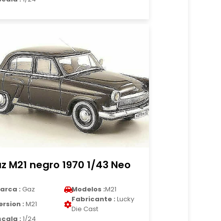
z M21 negro 1970 1/43 Neo
arca :
Gaz
Modelos :
M21
Fabricante :
Lucky
ersion :
M21
Die Cast
scala :
1/24