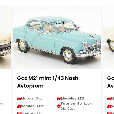
Gaz M21 mint 1/43 Nash
Ga
Avtoprom
Av
Marca :
Gaz
Modelos :
M21
M
ky
Fabricante :
Lucky
Version :
M21
V
Die Cast
Escala :
1/24
E