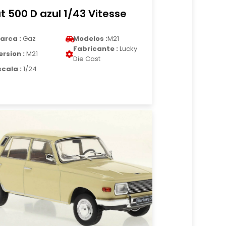
at 500 D azul 1/43 Vitesse
arca :
Gaz
Modelos :
M21
Fabricante :
Lucky
ersion :
M21
Die Cast
scala :
1/24