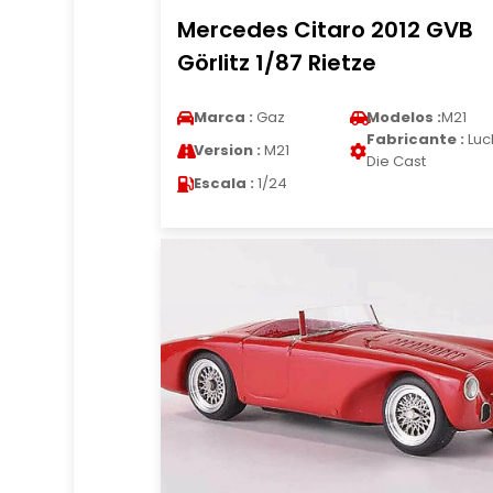
Mercedes Citaro 2012 GVB
Görlitz 1/87 Rietze
Marca :
Gaz
Modelos :
M21
Fabricante :
Luc
Version :
M21
Die Cast
Escala :
1/24