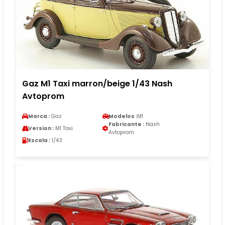
Gaz M1 Taxi marron/beige 1/43 Nash
Avtoprom
Marca :
Gaz
Modelos :
M1
Fabricante :
Nash
Version :
M1 Taxi
Avtoprom
Escala :
1/43