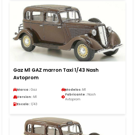
Gaz M1 GAZ marron Taxi 1/43 Nash
Avtoprom
Marca :
Gaz
Modelos :
M1
Fabricante :
Nash
Version :
M1
Avtoprom
Escala :
1/43