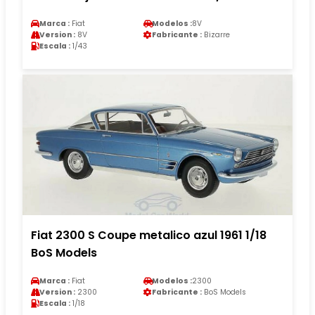
Marca :
Fiat
Modelos :
8V
Version :
8V
Fabricante :
Bizarre
Escala :
1/43
Fiat 2300 S Coupe metalico azul 1961 1/18
BoS Models
Marca :
Fiat
Modelos :
2300
Version :
2300
Fabricante :
BoS Models
Escala :
1/18