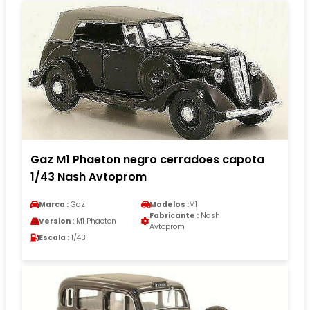
Gaz M1 Phaeton negro cerradoes capota
1/43 Nash Avtoprom
Marca :
Gaz
Modelos :
M1
Fabricante :
Nash
Version :
M1 Phaeton
Avtoprom
Escala :
1/43