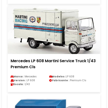
Mercedes LP 608 Martini Service Truck 1/43
Premium Cls
Marca :
Mercedes
Modelos :
LP 608
Version :
LP 608
Fabricante :
Premium Cls
Escala :
1/43