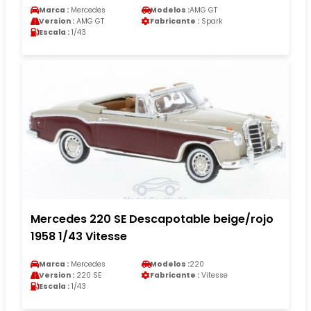
Marca :
Mercedes
Modelos :
AMG GT
Version :
AMG GT
Fabricante :
Spark
Escala :
1/43
Mercedes 220 SE Descapotable beige/rojo
1958 1/43 Vitesse
Marca :
Mercedes
Modelos :
220
Version :
220 SE
Fabricante :
Vitesse
Escala :
1/43