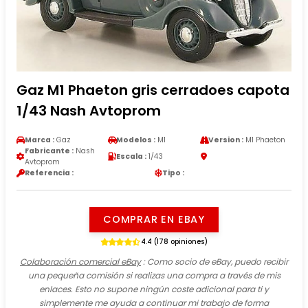
Gaz M1 Phaeton gris cerradoes capota
1/43 Nash Avtoprom
Marca :
Gaz
Modelos :
M1
Version :
M1 Phaeton
Fabricante :
Nash
Escala :
1/43
Avtoprom
Referencia :
Tipo :
COMPRAR EN EBAY
4.4 (178 opiniones)
Colaboración comercial eBay
: Como socio de eBay, puedo recibir
una pequeña comisión si realizas una compra a través de mis
enlaces. Esto no supone ningún coste adicional para ti y
simplemente me ayuda a continuar mi trabajo de forma