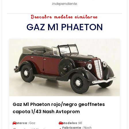
independiente.
Descubre modelos similares
GAZ M1 PHAETON
Gaz M1 Phaeton rojo/negro geoffnetes
capota 1/43 Nash Avtoprom
Marca :
Gaz
Modelos :
M1
Fabricante :
Nash