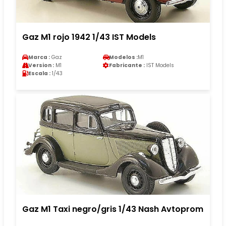
Gaz M1 rojo 1942 1/43 IST Models
Marca :
Gaz
Modelos :
M1
Version :
M1
Fabricante :
IST Models
Escala :
1/43
Gaz M1 Taxi negro/gris 1/43 Nash Avtoprom