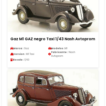
Gaz M1 GAZ negro Taxi 1/43 Nash Avtoprom
Marca :
Gaz
Modelos :
M1
Fabricante :
Nash
Version :
M1 Taxi
Avtoprom
Escala :
1/43