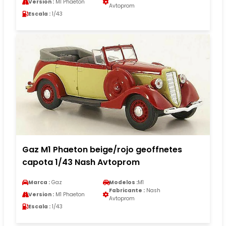
Version :
M1 Phaeton
Avtoprom
Escala :
1/43
Gaz M1 Phaeton beige/rojo geoffnetes
capota 1/43 Nash Avtoprom
Marca :
Gaz
Modelos :
M1
Fabricante :
Nash
Version :
M1 Phaeton
Avtoprom
Escala :
1/43