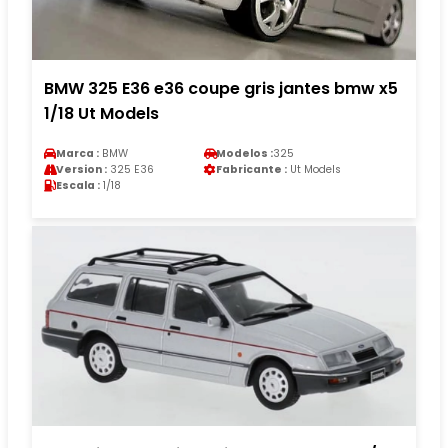
BMW 325 E36 e36 coupe gris jantes bmw x5
1/18 Ut Models
Marca :
BMW
Modelos :
325
Version :
325 E36
Fabricante :
Ut Models
Escala :
1/18