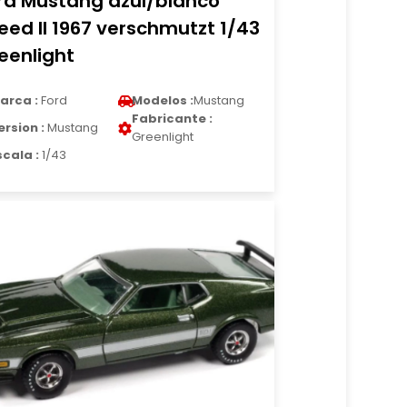
rd Mustang azul/blanco
eed II 1967 verschmutzt 1/43
eenlight
arca :
Ford
Modelos :
Mustang
Fabricante :
ersion :
Mustang
Greenlight
scala :
1/43