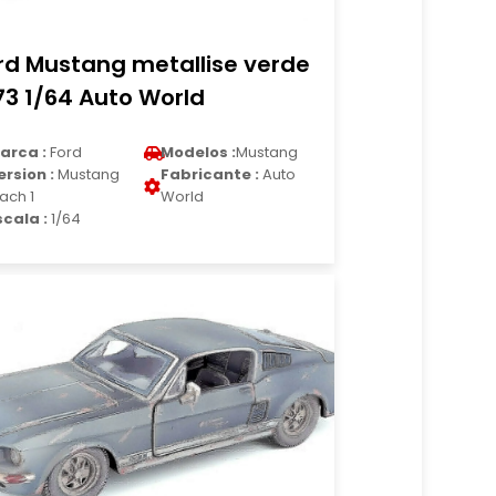
rd Mustang metallise verde
73 1/64 Auto World
arca :
Ford
Modelos :
Mustang
ersion :
Mustang
Fabricante :
Auto
ach 1
World
scala :
1/64