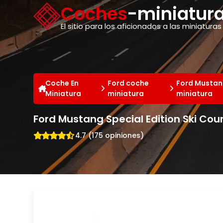
Panel de gestión de cookies
Coches
-miniatura
El sitio para los aficionados a las miniaturas
Coche En
Ford coche
Ford Mustan
Miniatura
miniatura
miniatura
Ford Mustang Special Edition Ski Cou
4.7 (175 opiniones)