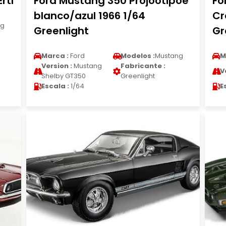
rtl
Ford Mustang 350 Projootipoe
Fo
blanco/azul 1966 1/64
Cr
ng
Greenlight
Gr
Marca :
Ford
Modelos :
Mustang
M
Version :
Mustang
Fabricante :
V
Shelby GT350
Greenlight
Escala :
1/64
E