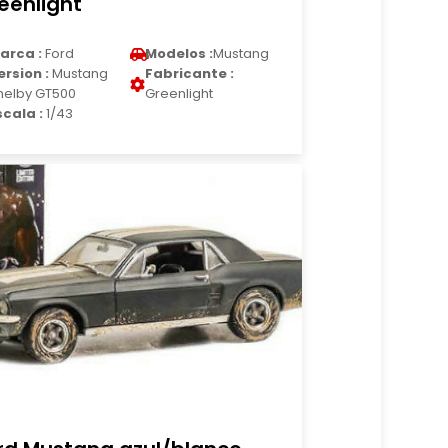
eenlight
arca :
Ford
Modelos :
Mustang
ersion :
Mustang
Fabricante :
helby GT500
Greenlight
scala :
1/43