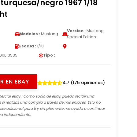
turquesa/negro 1967 1/18
ht
Version :
Mustang
Modelos :
Mustang
Special Edition
Escala :
1/18
GRE13535
Tipo :
R EN EBAY
4.7 (175 opiniones)
ercial eBay
: Como socio de eBay, puedo recibir una
si realizas una compra a través de mis enlaces. Esto no
te adicional para ti y simplemente me ayuda a continuar
ma independiente.