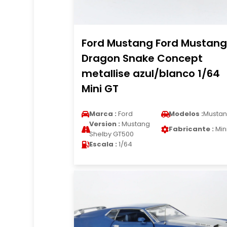
Ford Mustang Ford Mustang
Dragon Snake Concept
metallise azul/blanco 1/64
Mini GT
Marca :
Ford
Modelos :
Musta
Version :
Mustang
Fabricante :
Min
Shelby GT500
Escala :
1/64