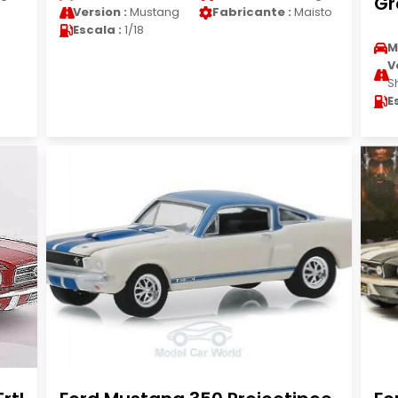
Gr
Version :
Mustang
Fabricante :
Maisto
Escala :
1/18
M
V
S
E