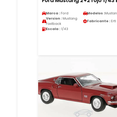
Ford Mustang 2+2 rojo 1/43 E
Marca :
Ford
Modelos :
Musta
Version :
Mustang
Fabricante :
Ertl
Fastback
Escala :
1/43