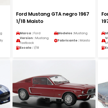
Ford Mustang GTA negro 1967
Fo
1/18 Maisto
19
ng
Marca :
Ford
Modelos :
Mustang
M
Version :
Mustang
V
ly
Fabricante :
Maisto
Fastback
M
Escala :
1/18
E