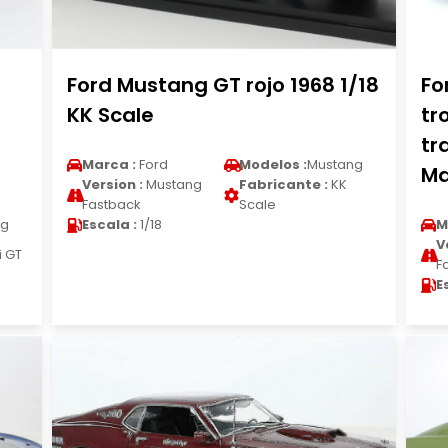
Ford Mustang GT rojo 1968 1/18
Fo
KK Scale
tr
tr
Marca :
Ford
Modelos :
Mustang
Ma
Version :
Mustang
Fabricante :
KK
Fastback
Scale
ng
Escala :
1/18
M
V
i GT
F
E