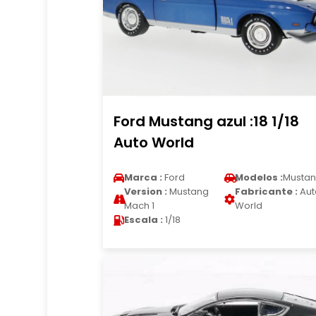
Ford Mustang azul :18 1/18
Auto World
Marca :
Ford
Modelos :
Musta
Version :
Mustang
Fabricante :
Aut
Mach 1
World
Escala :
1/18