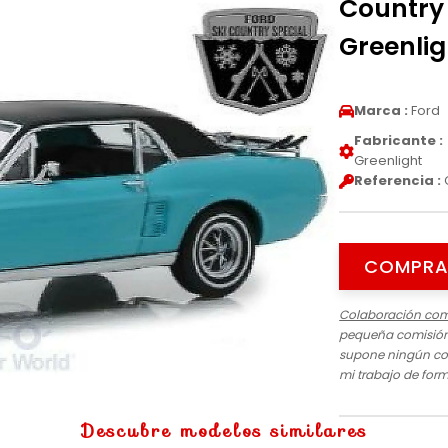
Country 
Greenlig
Marca :
Ford
Fabricante :
Greenlight
Referencia :
COMPRA
Colaboración com
pequeña comisión 
supone ningún cos
mi trabajo de for
Descubre modelos similares