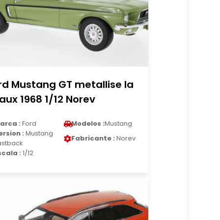
rd Mustang GT metallise la
aux 1968 1/12 Norev
arca :
Ford
Modelos :
Mustang
ersion :
Mustang
Fabricante :
Norev
astback
scala :
1/12