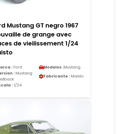
rd Mustang GT negro 1967
ouvaille de grange avec
aces de vieilissement 1/24
isto
arca :
Ford
Modelos :
Mustang
ersion :
Mustang
Fabricante :
Maisto
astback
scala :
1/24